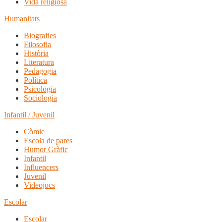
Vida religiosa
Humanitats
Biografies
Filosofia
Història
Literatura
Pedagogia
Política
Psicologia
Sociologia
Infantil / Juvenil
Còmic
Escola de pares
Humor Gràfic
Infantil
Influencers
Juvenil
Videojocs
Escolar
Escolar