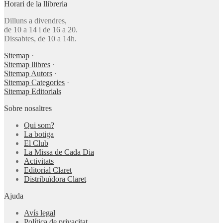
Horari de la llibreria
Dilluns a divendres,
de 10 a 14 i de 16 a 20.
Dissabtes, de 10 a 14h.
Sitemap
·
Sitemap llibres
·
Sitemap Autors
·
Sitemap Categories
·
Sitemap Editorials
Sobre nosaltres
Qui som?
La botiga
El Club
La Missa de Cada Dia
Activitats
Editorial Claret
Distribuïdora Claret
Ajuda
Avís legal
Política de privacitat