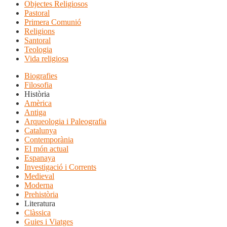
Objectes Religiosos
Pastoral
Primera Comunió
Religions
Santoral
Teologia
Vida religiosa
Biografies
Filosofia
Història
Amèrica
Antiga
Arqueologia i Paleografia
Catalunya
Contemporània
El món actual
Espanaya
Investigació i Corrents
Medieval
Moderna
Prehistòria
Literatura
Clàssica
Guies i Viatges