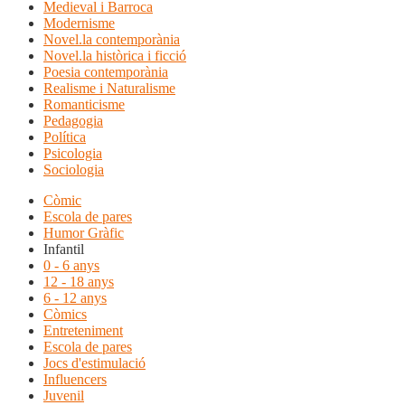
Medieval i Barroca
Modernisme
Novel.la contemporània
Novel.la històrica i ficció
Poesia contemporània
Realisme i Naturalisme
Romanticisme
Pedagogia
Política
Psicologia
Sociologia
Còmic
Escola de pares
Humor Gràfic
Infantil
0 - 6 anys
12 - 18 anys
6 - 12 anys
Còmics
Entreteniment
Escola de pares
Jocs d'estimulació
Influencers
Juvenil