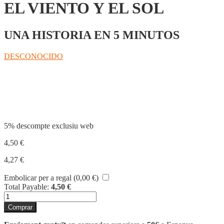
EL VIENTO Y EL SOL
UNA HISTORIA EN 5 MINUTOS
DESCONOCIDO
Compartir
5% descompte exclusiu web
4,50
€
4,27
€
Embolicar per a regal (
0,00
€
)
Total Payable:
4,50
€
quantitat
de
Comprar
EL
VIENTO