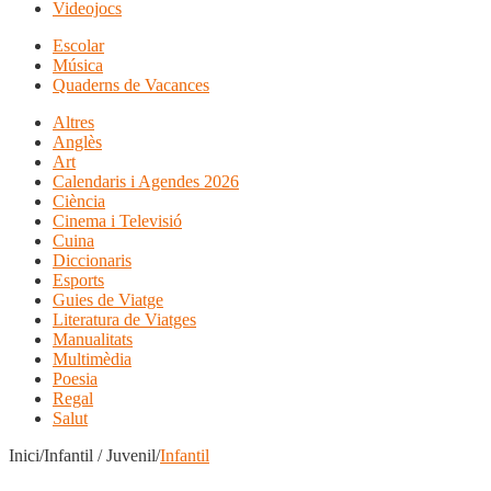
Videojocs
Escolar
Música
Quaderns de Vacances
Altres
Anglès
Art
Calendaris i Agendes 2026
Ciència
Cinema i Televisió
Cuina
Diccionaris
Esports
Guies de Viatge
Literatura de Viatges
Manualitats
Multimèdia
Poesia
Regal
Salut
Inici/Infantil / Juvenil/
Infantil