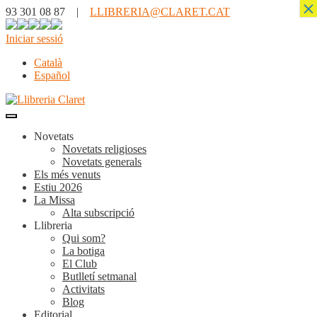
×
93 301 08 87 |
LLIBRERIA@CLARET.CAT
Iniciar sessió
Català
Español
Novetats
Novetats religioses
Novetats generals
Els més venuts
Estiu 2026
La Missa
Alta subscripció
Llibreria
Qui som?
La botiga
El Club
Butlletí setmanal
Activitats
Blog
Editorial