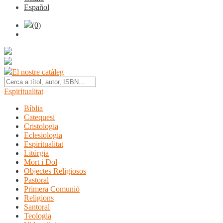
Español
(0)
El nostre catàleg
Espiritualitat
Bíblia
Catequesi
Cristologia
Eclesiologia
Espiritualitat
Litúrgia
Mort i Dol
Objectes Religiosos
Pastoral
Primera Comunió
Religions
Santoral
Teologia