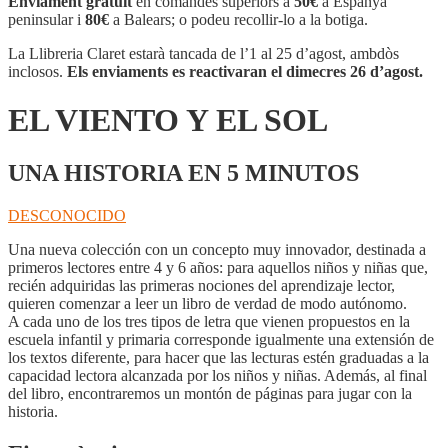
Enviament gratuït
en comandes superiors a
50€
a Espanya
Y
peninsular i
80€
a Balears; o podeu recollir-lo a la botiga.
EL
SOL
La Llibreria Claret estarà tancada de l’1 al 25 d’agost, ambdòs
inclosos.
Els enviaments es reactivaran el dimecres 26 d’agost.
EL VIENTO Y EL SOL
UNA HISTORIA EN 5 MINUTOS
DESCONOCIDO
Una nueva colección con un concepto muy innovador, destinada a
primeros lectores entre 4 y 6 años: para aquellos niños y niñas que,
recién adquiridas las primeras nociones del aprendizaje lector,
quieren comenzar a leer un libro de verdad de modo autónomo.
A cada uno de los tres tipos de letra que vienen propuestos en la
escuela infantil y primaria corresponde igualmente una extensión de
los textos diferente, para hacer que las lecturas estén graduadas a la
capacidad lectora alcanzada por los niños y niñas. Además, al final
del libro, encontraremos un montón de páginas para jugar con la
historia.