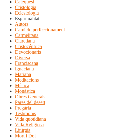
Catequesi
Cristologia
Eclesiologia
Espiritualitat
Autors
Camí de perfeccionament
Carmelitana
Claretiana
Cristocéntrica
Devocionaris
Diversa
Franciscana
Ignaciana
Mariana
Meditacions
Mística
Monàstica
Obres Generals
Pares del desert
Pregària
Testimonis
Vida quotidiana
Vida Religiosa
Litúrgia
Mort i Dol