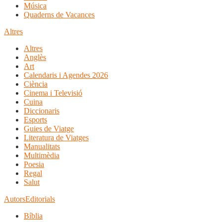
Música
Quaderns de Vacances
Altres
Altres
Anglès
Art
Calendaris i Agendes 2026
Ciència
Cinema i Televisió
Cuina
Diccionaris
Esports
Guies de Viatge
Literatura de Viatges
Manualitats
Multimèdia
Poesia
Regal
Salut
Autors
Editorials
Bíblia