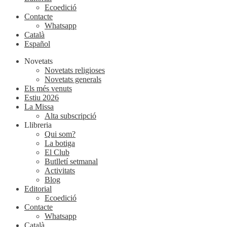
Ecoedició
Contacte
Whatsapp
Català
Español
Novetats
Novetats religioses
Novetats generals
Els més venuts
Estiu 2026
La Missa
Alta subscripció
Llibreria
Qui som?
La botiga
El Club
Butlletí setmanal
Activitats
Blog
Editorial
Ecoedició
Contacte
Whatsapp
Català