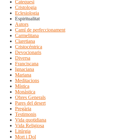
Catequesi
Cristologia
Eclesiologia
Espiritualitat
Autors
Camí de perfeccionament
Carmelitana
Claretiana
Cristocéntrica
Devocionaris
Diversa
Franciscana
Ignaciana
Mariana
Meditacions
Mística
Monàstica
Obres Generals
Pares del desert
Pregària
Testimonis
Vida quotidiana
Vida Religiosa
Litúrgia
Mort i Dol