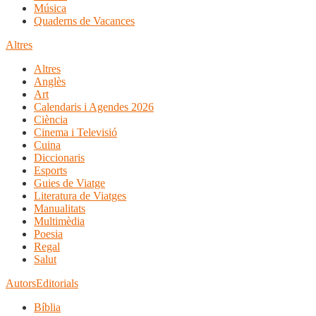
Música
Quaderns de Vacances
Altres
Altres
Anglès
Art
Calendaris i Agendes 2026
Ciència
Cinema i Televisió
Cuina
Diccionaris
Esports
Guies de Viatge
Literatura de Viatges
Manualitats
Multimèdia
Poesia
Regal
Salut
Autors
Editorials
Bíblia