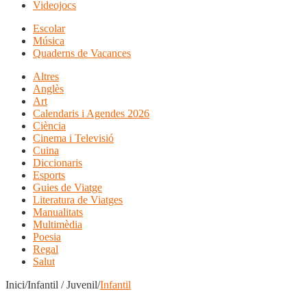
Videojocs
Escolar
Música
Quaderns de Vacances
Altres
Anglès
Art
Calendaris i Agendes 2026
Ciència
Cinema i Televisió
Cuina
Diccionaris
Esports
Guies de Viatge
Literatura de Viatges
Manualitats
Multimèdia
Poesia
Regal
Salut
Inici/Infantil / Juvenil/
Infantil