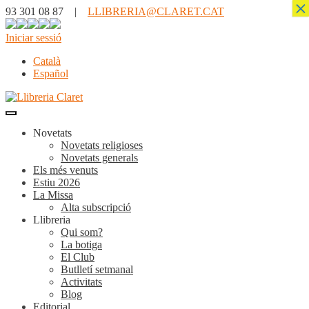
×
93 301 08 87 |
LLIBRERIA@CLARET.CAT
Iniciar sessió
Català
Español
Novetats
Novetats religioses
Novetats generals
Els més venuts
Estiu 2026
La Missa
Alta subscripció
Llibreria
Qui som?
La botiga
El Club
Butlletí setmanal
Activitats
Blog
Editorial