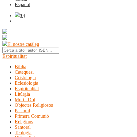
Español
(0)
El nostre catàleg
Espiritualitat
Bíblia
Catequesi
Cristologia
Eclesiologia
Espiritualitat
Litúrgia
Mort i Dol
Objectes Religiosos
Pastoral
Primera Comunió
Religions
Santoral
Teologia