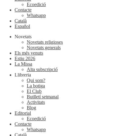
Ecoedició
Contacte
Whatsapp
Català
Español
Novetats
Novetats religioses
Novetats generals
Els més venuts
Estiu 2026
La Missa
Alta subscripció
Llibreria
Qui som?
La botiga
El Club
Butlletí setmanal
Activitats
Blog
Editorial
Ecoedició
Contacte
Whatsapp
Català