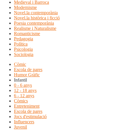
Medieval i Barroca
Modernisme
Novel.la contemporània
Novel.la històrica i ficció
Poesia contemporània
Realisme i Naturalisme
Romanticisme
Pedagogia
Política
Psicologia
Sociologia
Còmic
Escola de pares
Humor Gràfic
Infantil
0 - 6 anys
12 - 18 anys
6 - 12 anys
Còmics
Entreteniment
Escola de pares
Jocs d'estimulació
Influencers
Juvenil