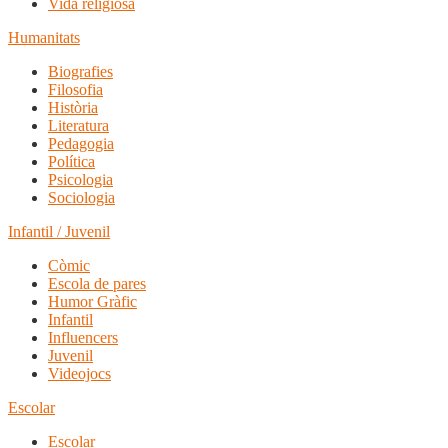
Vida religiosa
Humanitats
Biografies
Filosofia
Història
Literatura
Pedagogia
Política
Psicologia
Sociologia
Infantil / Juvenil
Còmic
Escola de pares
Humor Gràfic
Infantil
Influencers
Juvenil
Videojocs
Escolar
Escolar