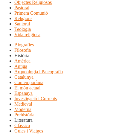
Objectes Religiosos
Pastoral
Primera Comunió
Religions
Santoral
Teologia
Vida religiosa
Biografies
Filosofia
Història
Amèrica
Antiga
Arqueologia i Paleografia
Catalunya
Contemporània
El món actual
Espanaya
Investigació i Corrents
Medieval
Moderna
Prehistòria
Literatura
Clàssica
Guies i Viatges