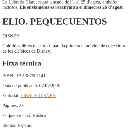
La Llibreria Claret estarà tancada de l’1 al 25 d’agost, ambdòs
inclosos.
Els enviaments es reactivaran el dimecres 26 d’agost.
ELIO. PEQUECUENTOS
DISNEY
Coloridos libros de carto´n para la primera e inolvidable coleccio´n
de los cla´sicos de Disney.
Fitxa tècnica
ISBN:
9791387901141
Data de publicació:
07/07/2026
Editorial:
LIBROS DISNEY
Pàgines:
28
Enquadernació:
Rústica
Idioma:
Español