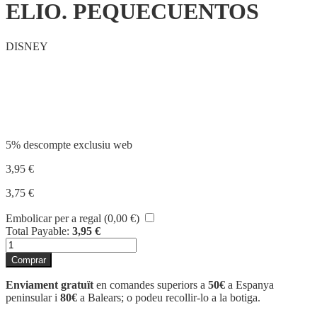
ELIO. PEQUECUENTOS
DISNEY
Compartir
5% descompte exclusiu web
3,95
€
3,75
€
Embolicar per a regal (
0,00
€
)
Total Payable:
3,95
€
quantitat
de
Comprar
ELIO.
PEQUECUENTOS
Enviament gratuït
en comandes superiors a
50€
a Espanya
peninsular i
80€
a Balears; o podeu recollir-lo a la botiga.