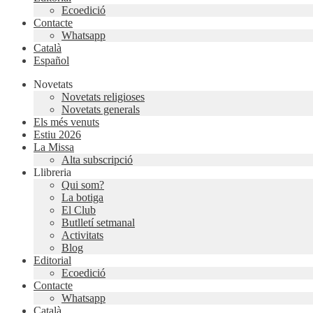
Ecoedició
Contacte
Whatsapp
Català
Español
Novetats
Novetats religioses
Novetats generals
Els més venuts
Estiu 2026
La Missa
Alta subscripció
Llibreria
Qui som?
La botiga
El Club
Butlletí setmanal
Activitats
Blog
Editorial
Ecoedició
Contacte
Whatsapp
Català