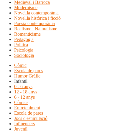
Medieval i Barroca
Modernisme
Novel.la contemporània
Novel.la històrica i ficció
Poesia contemporània
Realisme i Naturalisme
Romanticisme
Pedagogia
Política
Psicologia
Sociologia
Còmic
Escola de pares
Humor Gràfic
Infantil
0 - 6 anys
12 - 18 anys
6 - 12 anys
Còmics
Entreteniment
Escola de pares
Jocs d'estimulació
Influencers
Juvenil