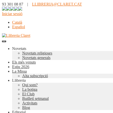
93 301 08 87 |
LLIBRERIA@CLARET.CAT
Iniciar sessió
Català
Español
Novetats
Novetats religioses
Novetats generals
Els més venuts
Estiu 2026
La Missa
Alta subscripció
Llibreria
Qui som?
La botiga
El Club
Butlletí setmanal
Activitats
Blog
Editorial