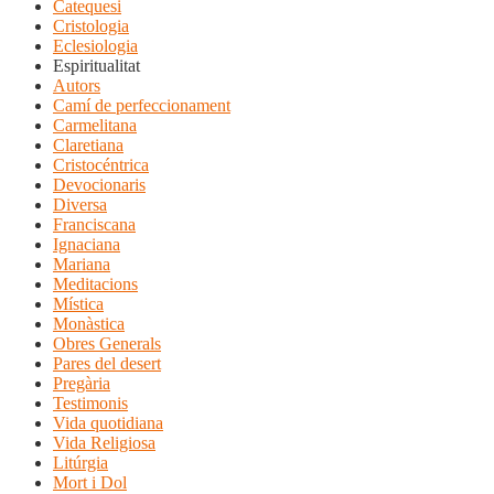
Catequesi
Cristologia
Eclesiologia
Espiritualitat
Autors
Camí de perfeccionament
Carmelitana
Claretiana
Cristocéntrica
Devocionaris
Diversa
Franciscana
Ignaciana
Mariana
Meditacions
Mística
Monàstica
Obres Generals
Pares del desert
Pregària
Testimonis
Vida quotidiana
Vida Religiosa
Litúrgia
Mort i Dol