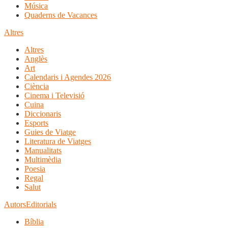
Música
Quaderns de Vacances
Altres
Altres
Anglès
Art
Calendaris i Agendes 2026
Ciència
Cinema i Televisió
Cuina
Diccionaris
Esports
Guies de Viatge
Literatura de Viatges
Manualitats
Multimèdia
Poesia
Regal
Salut
Autors
Editorials
Bíblia