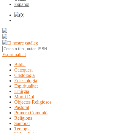
Español
(0)
El nostre catàleg
Espiritualitat
Bíblia
Catequesi
Cristologia
Eclesiologia
Espiritualitat
Litúrgia
Mort i Dol
Objectes Religiosos
Pastoral
Primera Comunió
Religions
Santoral
Teologia