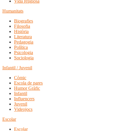
Vida religiosa
Humanitats
Biografies
Filosofia
Història
Literatura
Pedagogia
Política
Psicologia
Sociologia
Infantil / Juvenil
Còmic
Escola de pares
Humor Gràfic
Infantil
Influencers
Juvenil
Videojocs
Escolar
Escolar