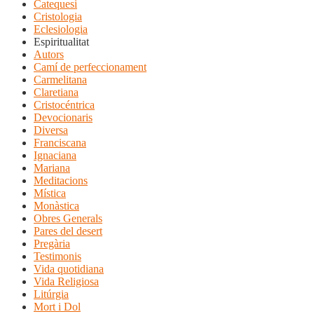
Catequesi
Cristologia
Eclesiologia
Espiritualitat
Autors
Camí de perfeccionament
Carmelitana
Claretiana
Cristocéntrica
Devocionaris
Diversa
Franciscana
Ignaciana
Mariana
Meditacions
Mística
Monàstica
Obres Generals
Pares del desert
Pregària
Testimonis
Vida quotidiana
Vida Religiosa
Litúrgia
Mort i Dol