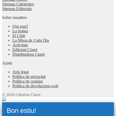
Sitemap Categories
·
Sitemap Editorials
Sobre nosaltres
Qui som?
La botiga
El Club
La Missa de Cada Dia
Activitats
Editorial Claret
Distribuïdora Claret
Ajuda
Avís legal
Política de privacitat
Política de cookies
Política de devolucions web
© 2026 Llibreria Claret
Bon estiu!