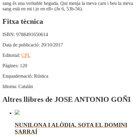
sang és una veritable beguda. Qui menja la meva carn i beu la meva
sang està en mi i jo en ell» (Jn 6, 53b-56).
Fitxa tècnica
ISBN:
9788491650614
Data de publicació:
20/10/2017
Editorial:
CPL
Pàgines:
120
Enquadernació:
Rústica
Idioma:
Catalán
Altres llibres de JOSE ANTONIO GOÑI
NUNILONA I ALÒDIA, SOTA EL DOMINI
SARRAÍ