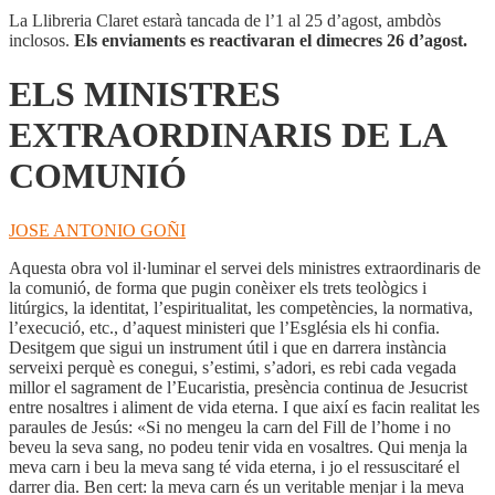
La Llibreria Claret estarà tancada de l’1 al 25 d’agost, ambdòs
inclosos.
Els enviaments es reactivaran el dimecres 26 d’agost.
ELS MINISTRES
EXTRAORDINARIS DE LA
COMUNIÓ
JOSE ANTONIO GOÑI
Aquesta obra vol il·luminar el servei dels ministres extraordinaris de
la comunió, de forma que pugin conèixer els trets teològics i
litúrgics, la identitat, l’espiritualitat, les competències, la normativa,
l’execució, etc., d’aquest ministeri que l’Església els hi confia.
Desitgem que sigui un instrument útil i que en darrera instància
serveixi perquè es conegui, s’estimi, s’adori, es rebi cada vegada
millor el sagrament de l’Eucaristia, presència continua de Jesucrist
entre nosaltres i aliment de vida eterna. I que així es facin realitat les
paraules de Jesús: «Si no mengeu la carn del Fill de l’home i no
beveu la seva sang, no podeu tenir vida en vosaltres. Qui menja la
meva carn i beu la meva sang té vida eterna, i jo el ressuscitaré el
darrer dia. Ben cert: la meva carn és un veritable menjar i la meva