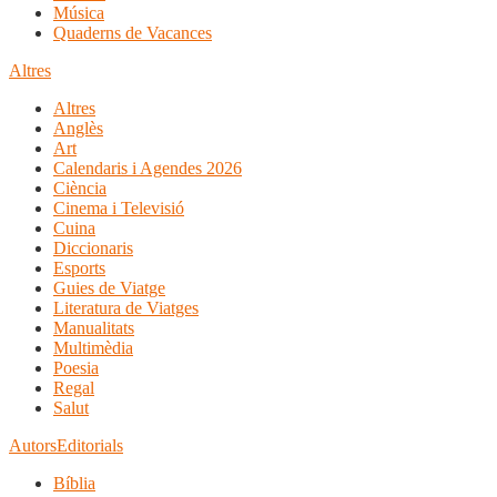
Música
Quaderns de Vacances
Altres
Altres
Anglès
Art
Calendaris i Agendes 2026
Ciència
Cinema i Televisió
Cuina
Diccionaris
Esports
Guies de Viatge
Literatura de Viatges
Manualitats
Multimèdia
Poesia
Regal
Salut
Autors
Editorials
Bíblia