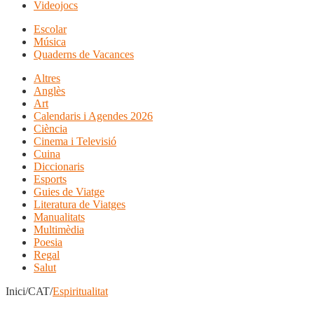
Videojocs
Escolar
Música
Quaderns de Vacances
Altres
Anglès
Art
Calendaris i Agendes 2026
Ciència
Cinema i Televisió
Cuina
Diccionaris
Esports
Guies de Viatge
Literatura de Viatges
Manualitats
Multimèdia
Poesia
Regal
Salut
Inici/CAT/
Espiritualitat