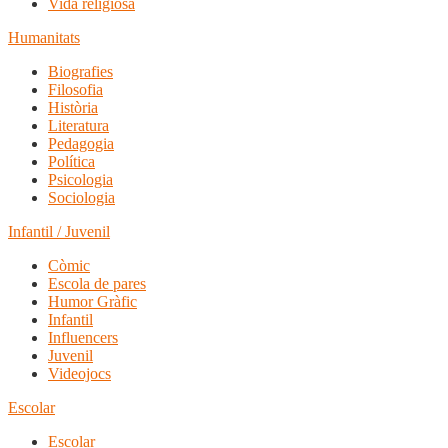
Vida religiosa
Humanitats
Biografies
Filosofia
Història
Literatura
Pedagogia
Política
Psicologia
Sociologia
Infantil / Juvenil
Còmic
Escola de pares
Humor Gràfic
Infantil
Influencers
Juvenil
Videojocs
Escolar
Escolar