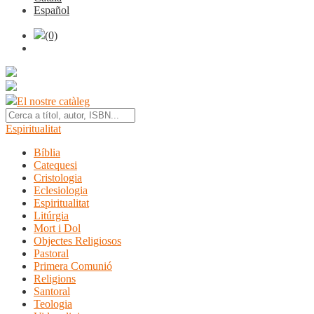
Español
(0)
El nostre catàleg
Espiritualitat
Bíblia
Catequesi
Cristologia
Eclesiologia
Espiritualitat
Litúrgia
Mort i Dol
Objectes Religiosos
Pastoral
Primera Comunió
Religions
Santoral
Teologia