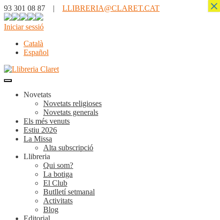
×
93 301 08 87 |
LLIBRERIA@CLARET.CAT
Iniciar sessió
Català
Español
Novetats
Novetats religioses
Novetats generals
Els més venuts
Estiu 2026
La Missa
Alta subscripció
Llibreria
Qui som?
La botiga
El Club
Butlletí setmanal
Activitats
Blog
Editorial