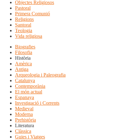
Objectes Religiosos
Pastoral
Primera Comunió
Religions
Santoral
Teologia
Vida religiosa
Biografies
Filosofia
Història
Amèrica
Antiga
Arqueologia i Paleografia
Catalunya
Contemporània
El món actual
Espanaya
Investigació i Corrents
Medieval
Moderna
Prehistòria
Literatura
Clàssica
Guies i Viatges