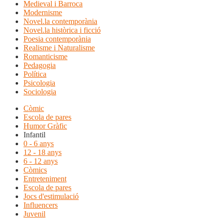
Medieval i Barroca
Modernisme
Novel.la contemporània
Novel.la històrica i ficció
Poesia contemporània
Realisme i Naturalisme
Romanticisme
Pedagogia
Política
Psicologia
Sociologia
Còmic
Escola de pares
Humor Gràfic
Infantil
0 - 6 anys
12 - 18 anys
6 - 12 anys
Còmics
Entreteniment
Escola de pares
Jocs d'estimulació
Influencers
Juvenil