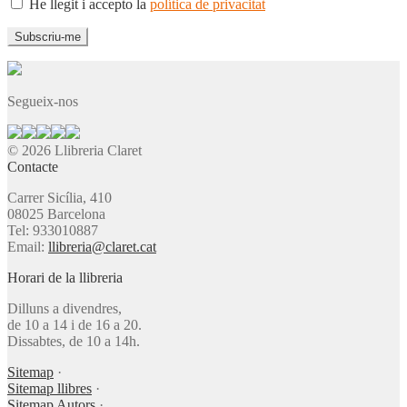
He llegit i accepto la
política de privacitat
Segueix-nos
© 2026 Llibreria Claret
Contacte
Carrer Sicília, 410
08025 Barcelona
Tel: 933010887
Email:
llibreria@claret.cat
Horari de la llibreria
Dilluns a divendres,
de 10 a 14 i de 16 a 20.
Dissabtes, de 10 a 14h.
Sitemap
·
Sitemap llibres
·
Sitemap Autors
·