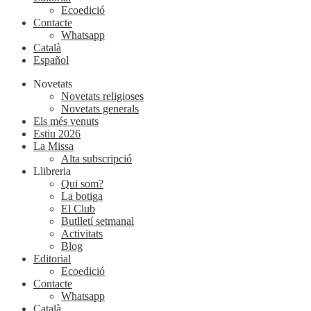
Ecoedició
Contacte
Whatsapp
Català
Español
Novetats
Novetats religioses
Novetats generals
Els més venuts
Estiu 2026
La Missa
Alta subscripció
Llibreria
Qui som?
La botiga
El Club
Butlletí setmanal
Activitats
Blog
Editorial
Ecoedició
Contacte
Whatsapp
Català