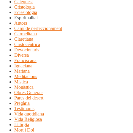
Catequesi
Cristologia
Eclesiologia
Espiritualitat
Autors
Camí de perfeccionament
Carmelitana
Claretiana
Cristocéntrica
Devocionaris
Diversa
Franciscana
Ignaciana
Mariana
Meditacions
Mística
Monàstica
Obres Generals
Pares del desert
Pregària
Testimonis
Vida quotidiana
Vida Religiosa
Litúrgia
Mort i Dol