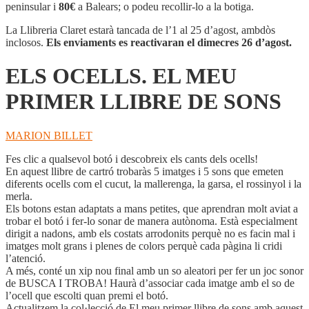
EL
peninsular i
80€
a Balears; o podeu recollir-lo a la botiga.
MEU
PRIMER
La Llibreria Claret estarà tancada de l’1 al 25 d’agost, ambdòs
LLIBRE
inclosos.
Els enviaments es reactivaran el dimecres 26 d’agost.
DE
SONS
ELS OCELLS. EL MEU
PRIMER LLIBRE DE SONS
MARION BILLET
Fes clic a qualsevol botó i descobreix els cants dels ocells!
En aquest llibre de cartró trobaràs 5 imatges i 5 sons que emeten
diferents ocells com el cucut, la mallerenga, la garsa, el rossinyol i la
merla.
Els botons estan adaptats a mans petites, que aprendran molt aviat a
trobar el botó i fer-lo sonar de manera autònoma. Està especialment
dirigit a nadons, amb els costats arrodonits perquè no es facin mal i
imatges molt grans i plenes de colors perquè cada pàgina li cridi
l’atenció.
A més, conté un xip nou final amb un so aleatori per fer un joc sonor
de BUSCA I TROBA! Haurà d’associar cada imatge amb el so de
l’ocell que escolti quan premi el botó.
Actualitzem la col·lecció de El meu primer llibre de sons amb aquest