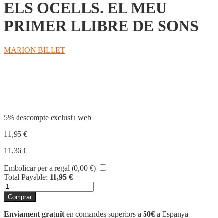
ELS OCELLS. EL MEU
PRIMER LLIBRE DE SONS
MARION BILLET
Compartir
5% descompte exclusiu web
11,95
€
11,36
€
Embolicar per a regal (
0,00
€
)
Total Payable:
11,95
€
quantitat
de
Comprar
ELS
OCELLS.
Enviament gratuït
en comandes superiors a
50€
a Espanya