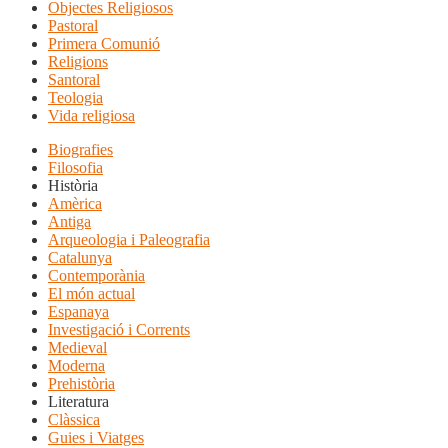
Objectes Religiosos
Pastoral
Primera Comunió
Religions
Santoral
Teologia
Vida religiosa
Biografies
Filosofia
Història
Amèrica
Antiga
Arqueologia i Paleografia
Catalunya
Contemporània
El món actual
Espanaya
Investigació i Corrents
Medieval
Moderna
Prehistòria
Literatura
Clàssica
Guies i Viatges