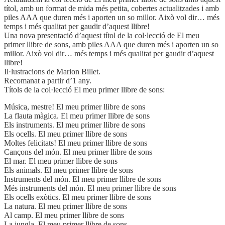
títol, amb un format de mida més petita, cobertes actualitzades i amb
piles AAA que duren més i aporten un so millor. Això vol dir… més
temps i més qualitat per gaudir d’aquest llibre!
Una nova presentació d’aquest títol de la col·lecció de El meu
primer llibre de sons, amb piles AAA que duren més i aporten un so
millor. Això vol dir… més temps i més qualitat per gaudir d’aquest
llibre!
Il·lustracions de Marion Billet.
Recomanat a partir d’1 any.
Títols de la col·lecció El meu primer llibre de sons:
Música, mestre! El meu primer llibre de sons
La flauta màgica. El meu primer llibre de sons
Els instruments. El meu primer llibre de sons
Els ocells. El meu primer llibre de sons
Moltes felicitats! El meu primer llibre de sons
Cançons del món. El meu primer llibre de sons
El mar. El meu primer llibre de sons
Els animals. El meu primer llibre de sons
Instruments del món. El meu primer llibre de sons
Més instruments del món. El meu primer llibre de sons
Els ocells exòtics. El meu primer llibre de sons
La natura. El meu primer llibre de sons
Al camp. El meu primer llibre de sons
La jungla. El meu primer llibre de sons