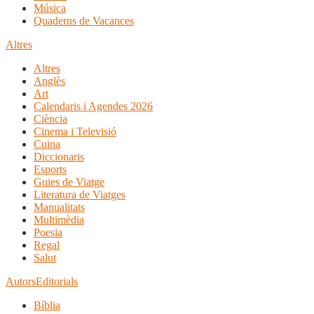
Música
Quaderns de Vacances
Altres
Altres
Anglès
Art
Calendaris i Agendes 2026
Ciència
Cinema i Televisió
Cuina
Diccionaris
Esports
Guies de Viatge
Literatura de Viatges
Manualitats
Multimèdia
Poesia
Regal
Salut
Autors
Editorials
Bíblia