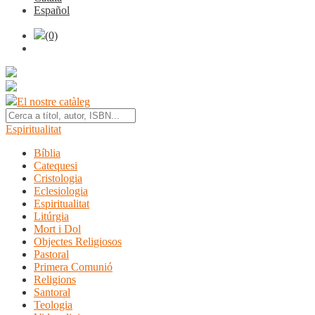
Español
(0)
El nostre catàleg
Espiritualitat
Bíblia
Catequesi
Cristologia
Eclesiologia
Espiritualitat
Litúrgia
Mort i Dol
Objectes Religiosos
Pastoral
Primera Comunió
Religions
Santoral
Teologia