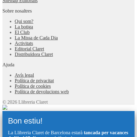
Sitemap Editorials
Sobre nosaltres
Qui som?
La botiga
El Club
La Missa de Cada Dia
Activitats
Editorial Claret
Distribuïdora Claret
Ajuda
Avís legal
Política de privacitat
Política de cookies
Política de devolucions web
© 2026 Llibreria Claret
Bon estiu!
La Llibreria Claret de Barcelona estarà
tancada per vacances