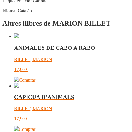
Enquadernació:
Cartoné
Idioma:
Catalán
Altres llibres de MARION BILLET
ANIMALES DE CABO A RABO
BILLET, MARION
17,90
€
Comprar
CAPICUA D’ANIMALS
BILLET, MARION
17,90
€
Comprar