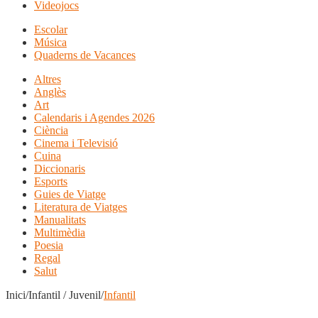
Videojocs
Escolar
Música
Quaderns de Vacances
Altres
Anglès
Art
Calendaris i Agendes 2026
Ciència
Cinema i Televisió
Cuina
Diccionaris
Esports
Guies de Viatge
Literatura de Viatges
Manualitats
Multimèdia
Poesia
Regal
Salut
Inici/Infantil / Juvenil/
Infantil