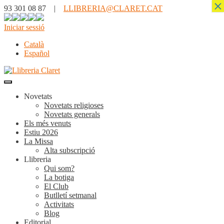
×
93 301 08 87 |
LLIBRERIA@CLARET.CAT
Iniciar sessió
Català
Español
Novetats
Novetats religioses
Novetats generals
Els més venuts
Estiu 2026
La Missa
Alta subscripció
Llibreria
Qui som?
La botiga
El Club
Butlletí setmanal
Activitats
Blog
Editorial