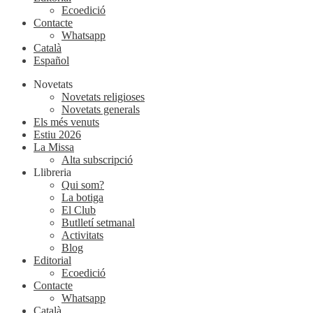
Ecoedició
Contacte
Whatsapp
Català
Español
Novetats
Novetats religioses
Novetats generals
Els més venuts
Estiu 2026
La Missa
Alta subscripció
Llibreria
Qui som?
La botiga
El Club
Butlletí setmanal
Activitats
Blog
Editorial
Ecoedició
Contacte
Whatsapp
Català