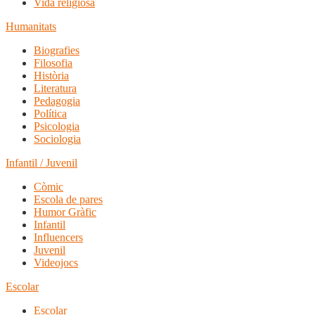
Vida religiosa
Humanitats
Biografies
Filosofia
Història
Literatura
Pedagogia
Política
Psicologia
Sociologia
Infantil / Juvenil
Còmic
Escola de pares
Humor Gràfic
Infantil
Influencers
Juvenil
Videojocs
Escolar
Escolar