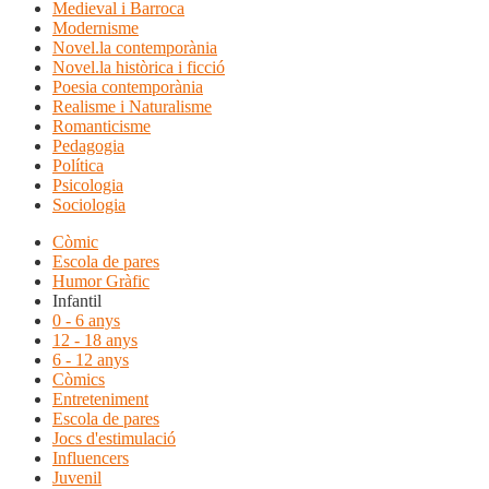
Medieval i Barroca
Modernisme
Novel.la contemporània
Novel.la històrica i ficció
Poesia contemporània
Realisme i Naturalisme
Romanticisme
Pedagogia
Política
Psicologia
Sociologia
Còmic
Escola de pares
Humor Gràfic
Infantil
0 - 6 anys
12 - 18 anys
6 - 12 anys
Còmics
Entreteniment
Escola de pares
Jocs d'estimulació
Influencers
Juvenil