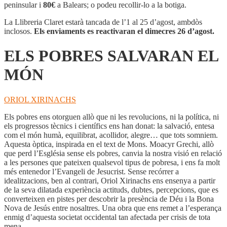
SALVARAN
peninsular i
80€
a Balears; o podeu recollir-lo a la botiga.
EL
MÓN
La Llibreria Claret estarà tancada de l’1 al 25 d’agost, ambdòs
inclosos.
Els enviaments es reactivaran el dimecres 26 d’agost.
ELS POBRES SALVARAN EL
MÓN
ORIOL XIRINACHS
Els pobres ens otorguen allò que ni les revolucions, ni la política, ni
els progressos tècnics i científics ens han donat: la salvació, entesa
com el món humà, equilibrat, acollidor, alegre… que tots somniem.
Aquesta òptica, inspirada en el text de Mons. Moacyr Grechi, allò
que perd l’Església sense els pobres, canvia la nostra visió en relació
a les persones que pateixen qualsevol tipus de pobresa, i ens fa molt
més entenedor l’Evangeli de Jesucrist. Sense recórrer a
idealitzacions, ben al contrari, Oriol Xirinachs ens ensenya a partir
de la seva dilatada experiència actituds, dubtes, percepcions, que es
converteixen en pistes per descobrir la presència de Déu i la Bona
Nova de Jesús entre nosaltres. Una obra que ens remet a l’esperança
enmig d’aquesta societat occidental tan afectada per crisis de tota
mena.