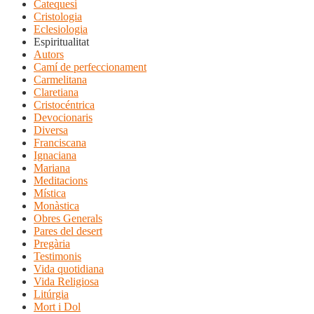
Catequesi
Cristologia
Eclesiologia
Espiritualitat
Autors
Camí de perfeccionament
Carmelitana
Claretiana
Cristocéntrica
Devocionaris
Diversa
Franciscana
Ignaciana
Mariana
Meditacions
Mística
Monàstica
Obres Generals
Pares del desert
Pregària
Testimonis
Vida quotidiana
Vida Religiosa
Litúrgia
Mort i Dol