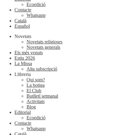
Ecoedició
Contacte
Whatsapp
Català
Español
Novetats
Novetats religioses
Novetats generals
Els més venuts
Estiu 2026
La Missa
Alta subscripció
Llibreria
Qui som?
La botiga
El Club
Butlletí setmanal
Activitats
Blog
Editorial
Ecoedició
Contacte
Whatsapp
Català