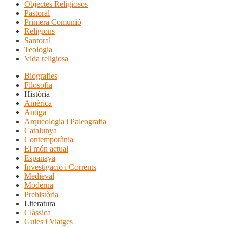
Objectes Religiosos
Pastoral
Primera Comunió
Religions
Santoral
Teologia
Vida religiosa
Biografies
Filosofia
Història
Amèrica
Antiga
Arqueologia i Paleografia
Catalunya
Contemporània
El món actual
Espanaya
Investigació i Corrents
Medieval
Moderna
Prehistòria
Literatura
Clàssica
Guies i Viatges