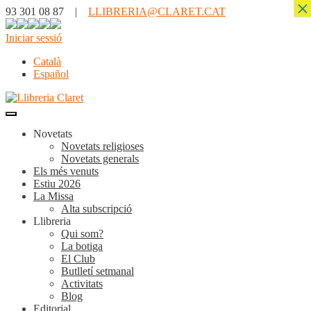
×
93 301 08 87 |
LLIBRERIA@CLARET.CAT
Iniciar sessió
Català
Español
Novetats
Novetats religioses
Novetats generals
Els més venuts
Estiu 2026
La Missa
Alta subscripció
Llibreria
Qui som?
La botiga
El Club
Butlletí setmanal
Activitats
Blog
Editorial