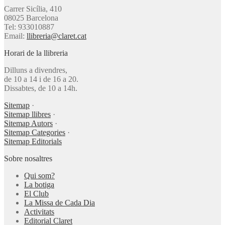
Carrer Sicília, 410
08025 Barcelona
Tel: 933010887
Email:
llibreria@claret.cat
Horari de la llibreria
Dilluns a divendres,
de 10 a 14 i de 16 a 20.
Dissabtes, de 10 a 14h.
Sitemap
·
Sitemap llibres
·
Sitemap Autors
·
Sitemap Categories
·
Sitemap Editorials
Sobre nosaltres
Qui som?
La botiga
El Club
La Missa de Cada Dia
Activitats
Editorial Claret