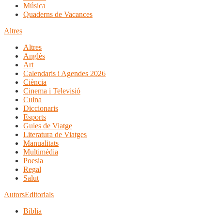
Música
Quaderns de Vacances
Altres
Altres
Anglès
Art
Calendaris i Agendes 2026
Ciència
Cinema i Televisió
Cuina
Diccionaris
Esports
Guies de Viatge
Literatura de Viatges
Manualitats
Multimèdia
Poesia
Regal
Salut
Autors
Editorials
Bíblia