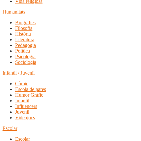
Vida religiosa
Humanitats
Biografies
Filosofia
Història
Literatura
Pedagogia
Política
Psicologia
Sociologia
Infantil / Juvenil
Còmic
Escola de pares
Humor Gràfic
Infantil
Influencers
Juvenil
Videojocs
Escolar
Escolar