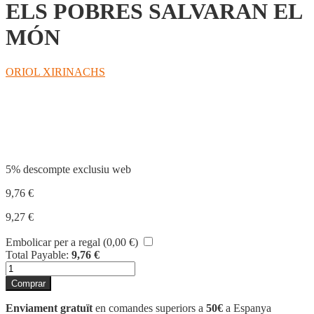
ELS POBRES SALVARAN EL
MÓN
ORIOL XIRINACHS
Compartir
5% descompte exclusiu web
9,76
€
9,27
€
Embolicar per a regal (
0,00
€
)
Total Payable:
9,76
€
quantitat
de
Comprar
ELS
POBRES
Enviament gratuït
en comandes superiors a
50€
a Espanya