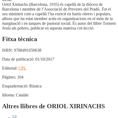
Oriol Xirinachs (Barcelona, 1935) és capellà de la diòcesi de
Barcelona i membre de l’Associació de Preveres del Pradó. Tot el
seu ministeri com a capellà l’ha exercit en barris obrers i populars,
alhora que ha estat membre actiu en organitzacions en el món de la
marginació i en tasques de pastoral social. És autor del llibre Tornem
Jesús als pobres, publicat en aquesta mateixa col·lecció.
Fitxa tècnica
ISBN:
9788491650638
Data de publicació:
01/10/2017
Editorial:
CPL
Pàgines:
104
Enquadernació:
Rústica
Idioma:
Catalán
Altres llibres de ORIOL XIRINACHS