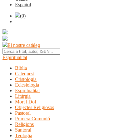
Español
(0)
El nostre catàleg
Espiritualitat
Bíblia
Catequesi
Cristologia
Eclesiologia
Espiritualitat
Litúrgia
Mort i Dol
Objectes Religiosos
Pastoral
Primera Comunió
Religions
Santoral
Teologia