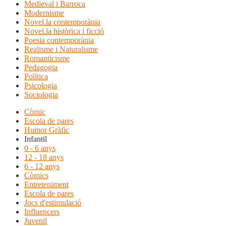
Medieval i Barroca
Modernisme
Novel.la contemporània
Novel.la històrica i ficció
Poesia contemporània
Realisme i Naturalisme
Romanticisme
Pedagogia
Política
Psicologia
Sociologia
Còmic
Escola de pares
Humor Gràfic
Infantil
0 - 6 anys
12 - 18 anys
6 - 12 anys
Còmics
Entreteniment
Escola de pares
Jocs d'estimulació
Influencers
Juvenil