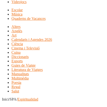
Videojocs
Escolar
Música
Quaderns de Vacances
Altres
Anglès
Art
Calendaris i Agendes 2026
Ciència
Cinema i Televisió
Cuina
Diccionaris
Esports
Guies de Viatge
Literatura de Viatges
Manualitats
Multimèdia
Poesia
Regal
Salut
Inici/SPA/
Espiritualidad