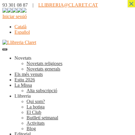
×
93 301 08 87 |
LLIBRERIA@CLARET.CAT
Iniciar sessió
Català
Español
Novetats
Novetats religioses
Novetats generals
Els més venuts
Estiu 2026
La Missa
Alta subscripció
Llibreria
Qui som?
La botiga
El Club
Butlletí setmanal
Activitats
Blog
Editorial