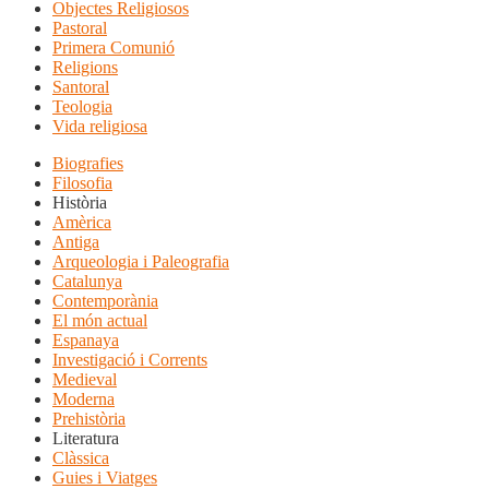
Objectes Religiosos
Pastoral
Primera Comunió
Religions
Santoral
Teologia
Vida religiosa
Biografies
Filosofia
Història
Amèrica
Antiga
Arqueologia i Paleografia
Catalunya
Contemporània
El món actual
Espanaya
Investigació i Corrents
Medieval
Moderna
Prehistòria
Literatura
Clàssica
Guies i Viatges