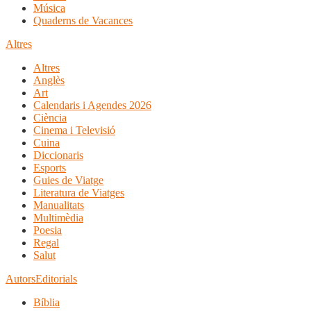
Música
Quaderns de Vacances
Altres
Altres
Anglès
Art
Calendaris i Agendes 2026
Ciència
Cinema i Televisió
Cuina
Diccionaris
Esports
Guies de Viatge
Literatura de Viatges
Manualitats
Multimèdia
Poesia
Regal
Salut
Autors
Editorials
Bíblia