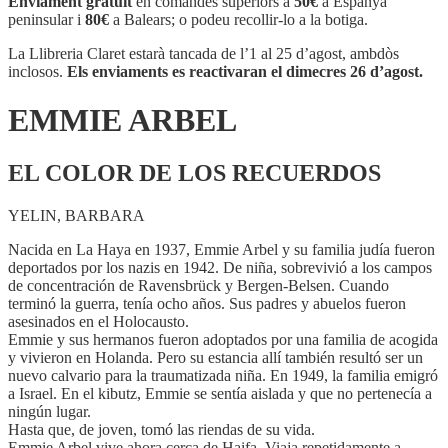
Enviament gratuït
en comandes superiors a
50€
a Espanya
peninsular i
80€
a Balears; o podeu recollir-lo a la botiga.
La Llibreria Claret estarà tancada de l’1 al 25 d’agost, ambdòs
inclosos.
Els enviaments es reactivaran el dimecres 26 d’agost.
EMMIE ARBEL
EL COLOR DE LOS RECUERDOS
YELIN, BARBARA
Nacida en La Haya en 1937, Emmie Arbel y su familia judía fueron
deportados por los nazis en 1942. De niña, sobrevivió a los campos
de concentración de Ravensbrück y Bergen-Belsen. Cuando
terminó la guerra, tenía ocho años. Sus padres y abuelos fueron
asesinados en el Holocausto.
Emmie y sus hermanos fueron adoptados por una familia de acogida
y vivieron en Holanda. Pero su estancia allí también resultó ser un
nuevo calvario para la traumatizada niña. En 1949, la familia emigró
a Israel. En el kibutz, Emmie se sentía aislada y que no pertenecía a
ningún lugar.
Hasta que, de joven, tomó las riendas de su vida.
Emmie Arbel vive ahora cerca de Haifa. Viaja repetidamente a