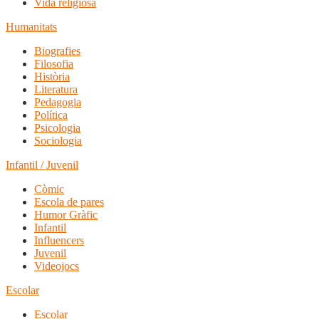
Vida religiosa
Humanitats
Biografies
Filosofia
Història
Literatura
Pedagogia
Política
Psicologia
Sociologia
Infantil / Juvenil
Còmic
Escola de pares
Humor Gràfic
Infantil
Influencers
Juvenil
Videojocs
Escolar
Escolar