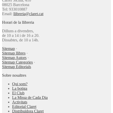
Carrer Sicília, 410
08025 Barcelona
Tel: 933010887
Email:
llibreria@claret.cat
Horari de la llibreria
Dilluns a divendres,
de 10 a 14 i de 16 a 20.
Dissabtes, de 10 a 14h.
Sitemap
·
Sitemap llibres
·
Sitemap Autors
·
Sitemap Categories
·
Sitemap Editorials
Sobre nosaltres
Qui som?
La botiga
El Club
La Missa de Cada Dia
Activitats
Editorial Claret
Distribuïdora Claret