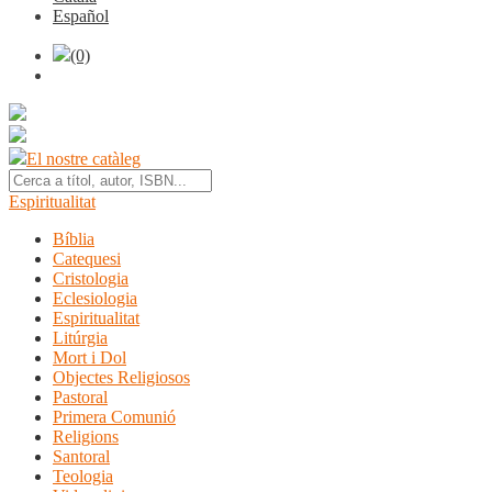
Español
(0)
El nostre catàleg
Espiritualitat
Bíblia
Catequesi
Cristologia
Eclesiologia
Espiritualitat
Litúrgia
Mort i Dol
Objectes Religiosos
Pastoral
Primera Comunió
Religions
Santoral
Teologia