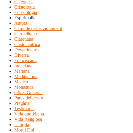
Catequesi
Cristologia
Eclesiologia
Espiritualitat
Autors
Camí de perfeccionament
Carmelitana
Claretiana
Cristocéntrica
Devocionaris
Diversa
Franciscana
Ignaciana
Mariana
Meditacions
Mística
Monàstica
Obres Generals
Pares del desert
Pregària
Testimonis
Vida quotidiana
Vida Religiosa
Litúrgia
Mort i Dol