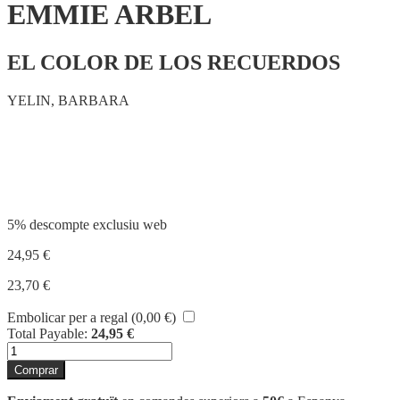
EMMIE ARBEL
EL COLOR DE LOS RECUERDOS
YELIN, BARBARA
Compartir
5% descompte exclusiu web
24,95
€
23,70
€
Embolicar per a regal (
0,00
€
)
Total Payable:
24,95
€
quantitat
de
Comprar
EMMIE
ARBEL