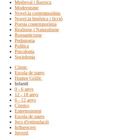
Medieval i Barroca
Modernisme
Novel.la contemporània
Novel.la històrica i ficció
Poesia contemporània
Realisme i Naturalisme
Romanticisme
Pedagogia
Política
Psicologia
Sociologia
Còmic
Escola de pares
Humor Gràfic
Infantil
0 - 6 anys
12 - 18 anys
6 - 12 anys
Còmics
Entreteniment
Escola de pares
Jocs d'estimulació
Influencers
Juvenil