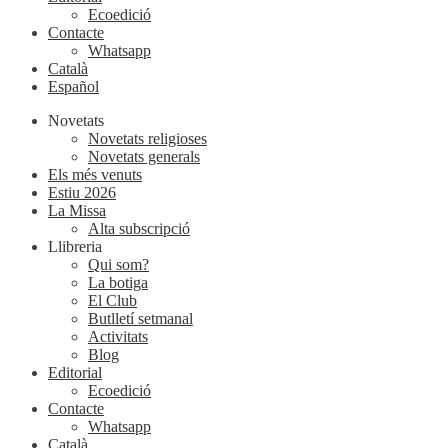
Ecoedició
Contacte
Whatsapp
Català
Español
Novetats
Novetats religioses
Novetats generals
Els més venuts
Estiu 2026
La Missa
Alta subscripció
Llibreria
Qui som?
La botiga
El Club
Butlletí setmanal
Activitats
Blog
Editorial
Ecoedició
Contacte
Whatsapp
Català