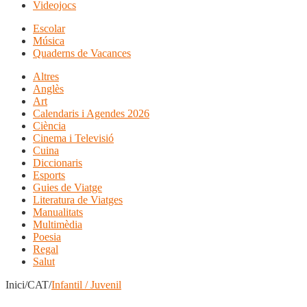
Videojocs
Escolar
Música
Quaderns de Vacances
Altres
Anglès
Art
Calendaris i Agendes 2026
Ciència
Cinema i Televisió
Cuina
Diccionaris
Esports
Guies de Viatge
Literatura de Viatges
Manualitats
Multimèdia
Poesia
Regal
Salut
Inici/CAT/
Infantil / Juvenil