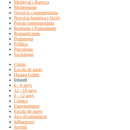
Medieval i Barroca
Modernisme
Novel.la contemporània
Novel.la històrica i ficció
Poesia contemporània
Realisme i Naturalisme
Romanticisme
Pedagogia
Política
Psicologia
Sociologia
Còmic
Escola de pares
Humor Gràfic
Infantil
0 - 6 anys
12 - 18 anys
6 - 12 anys
Còmics
Entreteniment
Escola de pares
Jocs d'estimulació
Influencers
Juvenil