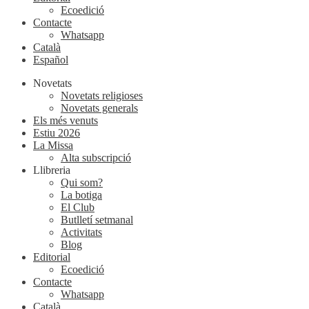
Ecoedició
Contacte
Whatsapp
Català
Español
Novetats
Novetats religioses
Novetats generals
Els més venuts
Estiu 2026
La Missa
Alta subscripció
Llibreria
Qui som?
La botiga
El Club
Butlletí setmanal
Activitats
Blog
Editorial
Ecoedició
Contacte
Whatsapp
Català