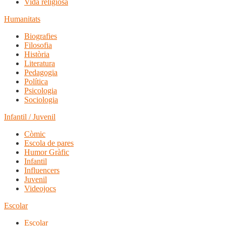
Vida religiosa
Humanitats
Biografies
Filosofia
Història
Literatura
Pedagogia
Política
Psicologia
Sociologia
Infantil / Juvenil
Còmic
Escola de pares
Humor Gràfic
Infantil
Influencers
Juvenil
Videojocs
Escolar
Escolar