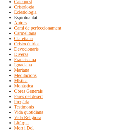
Catequesi
Cristologia
Eclesiologia
Espiritualitat
Autors
Camí de perfeccionament
Carmelitana
Claretiana
Cristocéntrica
Devocionaris
Diversa
Franciscana
Ignaciana
Mariana
Meditacions
Mística
Monàstica
Obres Generals
Pares del desert
Pregària
Testimonis
Vida quotidiana
Vida Religiosa
Litúrgia
Mort i Dol