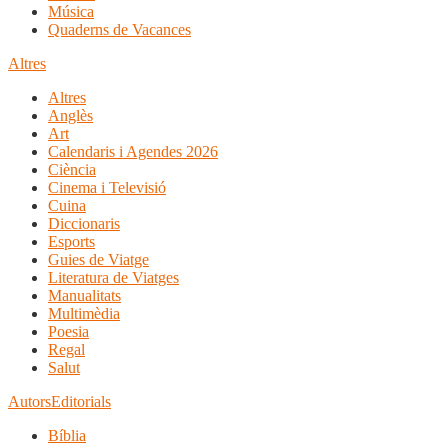
Música
Quaderns de Vacances
Altres
Altres
Anglès
Art
Calendaris i Agendes 2026
Ciència
Cinema i Televisió
Cuina
Diccionaris
Esports
Guies de Viatge
Literatura de Viatges
Manualitats
Multimèdia
Poesia
Regal
Salut
Autors
Editorials
Bíblia