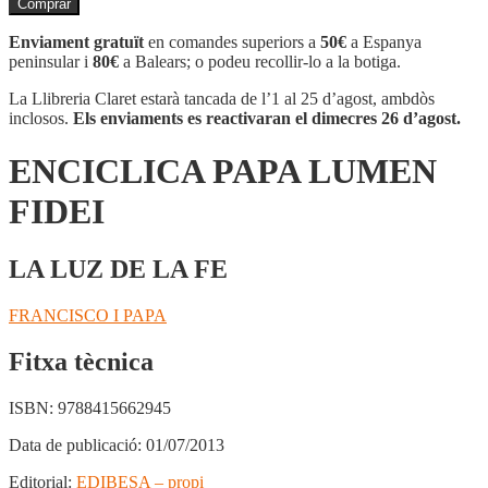
Comprar
ENCICLICA
PAPA
Enviament gratuït
en comandes superiors a
50€
a Espanya
LUMEN
peninsular i
80€
a Balears; o podeu recollir-lo a la botiga.
FIDEI
La Llibreria Claret estarà tancada de l’1 al 25 d’agost, ambdòs
inclosos.
Els enviaments es reactivaran el dimecres 26 d’agost.
ENCICLICA PAPA LUMEN
FIDEI
LA LUZ DE LA FE
FRANCISCO I PAPA
Fitxa tècnica
ISBN:
9788415662945
Data de publicació:
01/07/2013
Editorial:
EDIBESA – propi