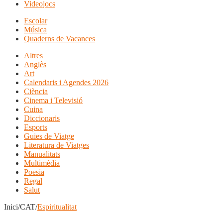
Videojocs
Escolar
Música
Quaderns de Vacances
Altres
Anglès
Art
Calendaris i Agendes 2026
Ciència
Cinema i Televisió
Cuina
Diccionaris
Esports
Guies de Viatge
Literatura de Viatges
Manualitats
Multimèdia
Poesia
Regal
Salut
Inici/CAT/
Espiritualitat