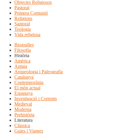
Objectes Religiosos
Pastoral
Primera Comunió
Religions
Santoral
Teologia
Vida religiosa
Biografies
Filosofia
Història
Amèrica
Antiga
Arqueologia i Paleografia
Catalunya
Contemporània
El món actual
Espanaya
Investigació i Corrents
Medieval
Moderna
Prehistòria
Literatura
Clàssica
Guies i Viatges