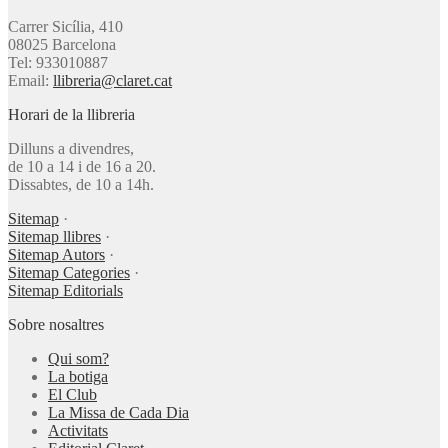
Carrer Sicília, 410
08025 Barcelona
Tel: 933010887
Email:
llibreria@claret.cat
Horari de la llibreria
Dilluns a divendres,
de 10 a 14 i de 16 a 20.
Dissabtes, de 10 a 14h.
Sitemap
·
Sitemap llibres
·
Sitemap Autors
·
Sitemap Categories
·
Sitemap Editorials
Sobre nosaltres
Qui som?
La botiga
El Club
La Missa de Cada Dia
Activitats