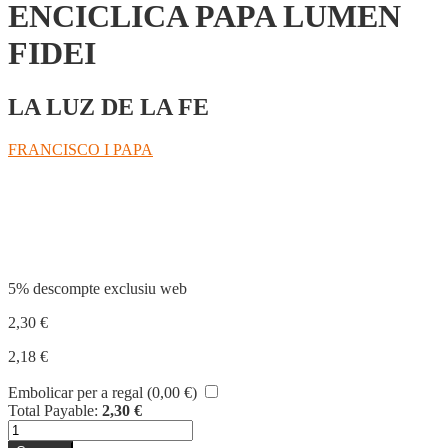
ENCICLICA PAPA LUMEN
FIDEI
LA LUZ DE LA FE
FRANCISCO I PAPA
Compartir
5% descompte exclusiu web
2,30
€
2,18
€
Embolicar per a regal (
0,00
€
)
Total Payable:
2,30
€
quantitat
de