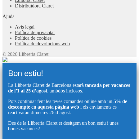
Editorial Claret
Distribuïdora Claret
Ajuda
Avís legal
Política de privacitat
Política de cookies
Política de devolucions web
© 2026 Llibreria Claret
Bon estiu!
La Llibreria Claret de Barcelona estarà
tancada per vacances
de l’1 al 25 d’agost
, ambdòs inclosos.
Pots continuar fent les teves comandes online amb un
5% de
descompte en aquesta pàgina web
i els enviaments es
reactivaran dimecres 26 d’agost.
Des de la Llibreria Claret et desitgem un bon estiu i unes
bones vacances!