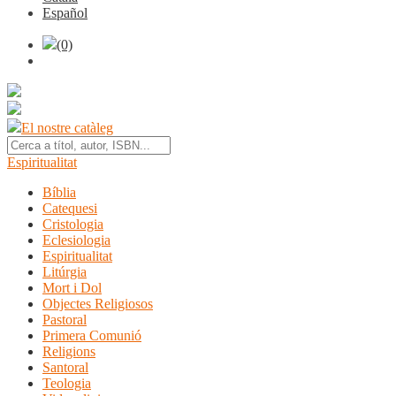
Español
(0)
El nostre catàleg
Espiritualitat
Bíblia
Catequesi
Cristologia
Eclesiologia
Espiritualitat
Litúrgia
Mort i Dol
Objectes Religiosos
Pastoral
Primera Comunió
Religions
Santoral
Teologia