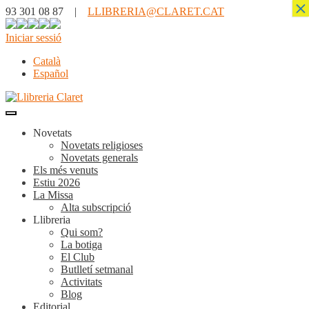
×
93 301 08 87 |
LLIBRERIA@CLARET.CAT
Iniciar sessió
Català
Español
Novetats
Novetats religioses
Novetats generals
Els més venuts
Estiu 2026
La Missa
Alta subscripció
Llibreria
Qui som?
La botiga
El Club
Butlletí setmanal
Activitats
Blog
Editorial