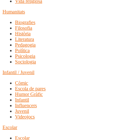
Vida religiosa
Humanitats
Biografies
Filosofia
Història
Literatura
Pedagogia
Política
Psicologia
Sociologia
Infantil / Juvenil
Còmic
Escola de pares
Humor Gràfic
Infantil
Influencers
Juvenil
Videojocs
Escolar
Escolar