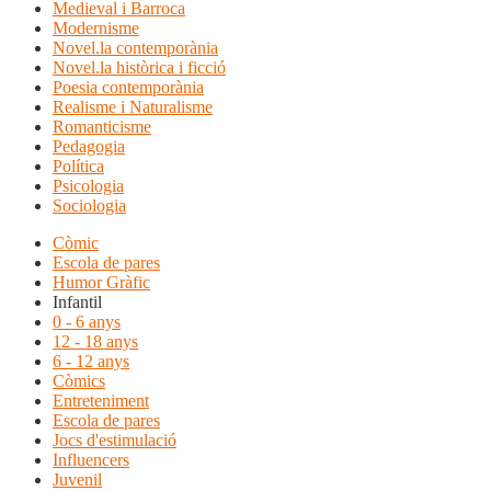
Medieval i Barroca
Modernisme
Novel.la contemporània
Novel.la històrica i ficció
Poesia contemporània
Realisme i Naturalisme
Romanticisme
Pedagogia
Política
Psicologia
Sociologia
Còmic
Escola de pares
Humor Gràfic
Infantil
0 - 6 anys
12 - 18 anys
6 - 12 anys
Còmics
Entreteniment
Escola de pares
Jocs d'estimulació
Influencers
Juvenil