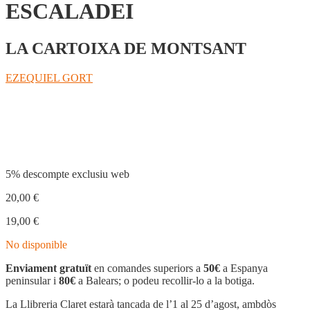
ESCALADEI
LA CARTOIXA DE MONTSANT
EZEQUIEL GORT
Compartir
5% descompte exclusiu web
20,00
€
19,00
€
No disponible
Enviament gratuït
en comandes superiors a
50€
a Espanya
peninsular i
80€
a Balears; o podeu recollir-lo a la botiga.
La Llibreria Claret estarà tancada de l’1 al 25 d’agost, ambdòs