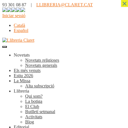
×
93 301 08 87 |
LLIBRERIA@CLARET.CAT
Iniciar sessió
Català
Español
Novetats
Novetats religioses
Novetats generals
Els més venuts
Estiu 2026
La Missa
Alta subscripció
Llibreria
Qui som?
La botiga
El Club
Butlletí setmanal
Activitats
Blog
Editorial