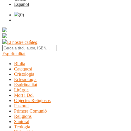
Español
(0)
El nostre catàleg
Espiritualitat
Bíblia
Catequesi
Cristologia
Eclesiologia
Espiritualitat
Litúrgia
Mort i Dol
Objectes Religiosos
Pastoral
Primera Comunió
Religions
Santoral
Teologia