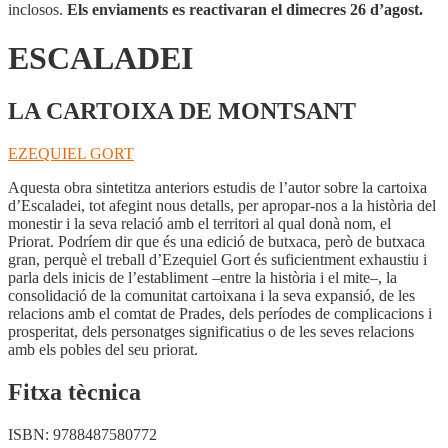
inclosos.
Els enviaments es reactivaran el dimecres 26 d’agost.
ESCALADEI
LA CARTOIXA DE MONTSANT
EZEQUIEL GORT
Aquesta obra sintetitza anteriors estudis de l’autor sobre la cartoixa
d’Escaladei, tot afegint nous detalls, per apropar-nos a la història del
monestir i la seva relació amb el territori al qual donà nom, el
Priorat. Podríem dir que és una edició de butxaca, però de butxaca
gran, perquè el treball d’Ezequiel Gort és suficientment exhaustiu i
parla dels inicis de l’establiment –entre la història i el mite–, la
consolidació de la comunitat cartoixana i la seva expansió, de les
relacions amb el comtat de Prades, dels períodes de complicacions i
prosperitat, dels personatges significatius o de les seves relacions
amb els pobles del seu priorat.
Fitxa tècnica
ISBN:
9788487580772