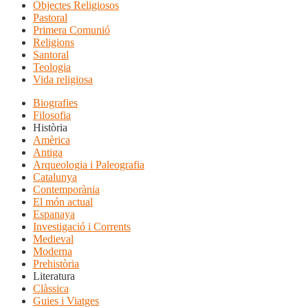
Objectes Religiosos
Pastoral
Primera Comunió
Religions
Santoral
Teologia
Vida religiosa
Biografies
Filosofia
Història
Amèrica
Antiga
Arqueologia i Paleografia
Catalunya
Contemporània
El món actual
Espanaya
Investigació i Corrents
Medieval
Moderna
Prehistòria
Literatura
Clàssica
Guies i Viatges