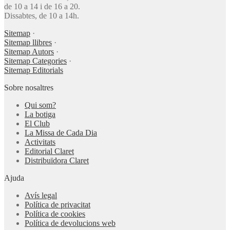
de 10 a 14 i de 16 a 20.
Dissabtes, de 10 a 14h.
Sitemap
·
Sitemap llibres
·
Sitemap Autors
·
Sitemap Categories
·
Sitemap Editorials
Sobre nosaltres
Qui som?
La botiga
El Club
La Missa de Cada Dia
Activitats
Editorial Claret
Distribuïdora Claret
Ajuda
Avís legal
Política de privacitat
Política de cookies
Política de devolucions web