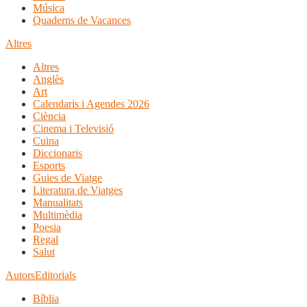
Música
Quaderns de Vacances
Altres
Altres
Anglès
Art
Calendaris i Agendes 2026
Ciència
Cinema i Televisió
Cuina
Diccionaris
Esports
Guies de Viatge
Literatura de Viatges
Manualitats
Multimèdia
Poesia
Regal
Salut
Autors
Editorials
Bíblia