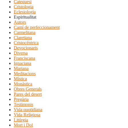
Catequesi
Cristologia
Eclesiologia
Espiritualitat
Autors
Camí de perfeccionament
Carmelitana
Claretiana
Cristocéntrica
Devocionaris
Diversa
Franciscana
Ignaciana
Mariana
Meditacions
Mística
Monàstica
Obres Generals
Pares del desert
Pregària
Testimonis
Vida quotidiana
Vida Religiosa
Litúrgia
Mort i Dol