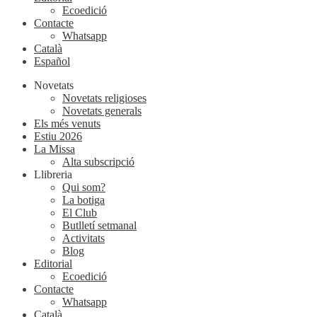
Ecoedició
Contacte
Whatsapp
Català
Español
Novetats
Novetats religioses
Novetats generals
Els més venuts
Estiu 2026
La Missa
Alta subscripció
Llibreria
Qui som?
La botiga
El Club
Butlletí setmanal
Activitats
Blog
Editorial
Ecoedició
Contacte
Whatsapp
Català