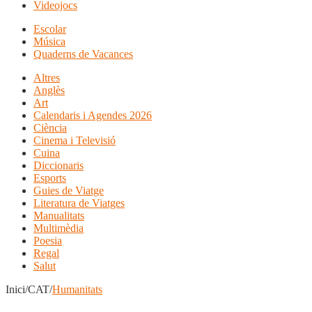
Videojocs
Escolar
Música
Quaderns de Vacances
Altres
Anglès
Art
Calendaris i Agendes 2026
Ciència
Cinema i Televisió
Cuina
Diccionaris
Esports
Guies de Viatge
Literatura de Viatges
Manualitats
Multimèdia
Poesia
Regal
Salut
Inici/CAT/
Humanitats