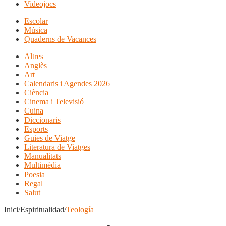
Videojocs
Escolar
Música
Quaderns de Vacances
Altres
Anglès
Art
Calendaris i Agendes 2026
Ciència
Cinema i Televisió
Cuina
Diccionaris
Esports
Guies de Viatge
Literatura de Viatges
Manualitats
Multimèdia
Poesia
Regal
Salut
Inici/Espiritualidad/
Teología