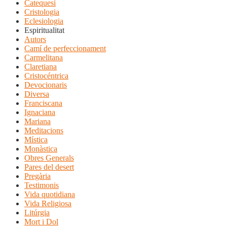
Catequesi
Cristologia
Eclesiologia
Espiritualitat
Autors
Camí de perfeccionament
Carmelitana
Claretiana
Cristocéntrica
Devocionaris
Diversa
Franciscana
Ignaciana
Mariana
Meditacions
Mística
Monàstica
Obres Generals
Pares del desert
Pregària
Testimonis
Vida quotidiana
Vida Religiosa
Litúrgia
Mort i Dol