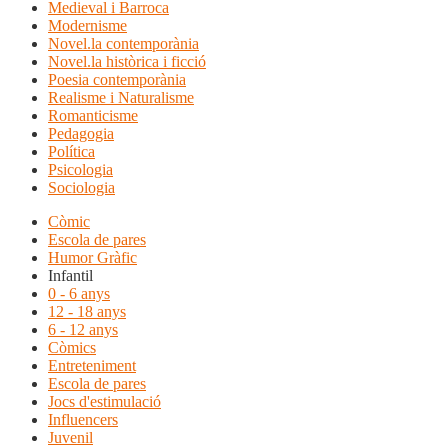
Medieval i Barroca
Modernisme
Novel.la contemporània
Novel.la històrica i ficció
Poesia contemporània
Realisme i Naturalisme
Romanticisme
Pedagogia
Política
Psicologia
Sociologia
Còmic
Escola de pares
Humor Gràfic
Infantil
0 - 6 anys
12 - 18 anys
6 - 12 anys
Còmics
Entreteniment
Escola de pares
Jocs d'estimulació
Influencers
Juvenil