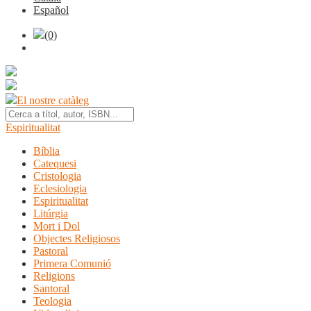
Español
(0)
El nostre catàleg
Espiritualitat
Bíblia
Catequesi
Cristologia
Eclesiologia
Espiritualitat
Litúrgia
Mort i Dol
Objectes Religiosos
Pastoral
Primera Comunió
Religions
Santoral
Teologia