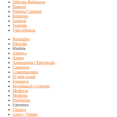
Objectes Religiosos
Pastoral
Primera Comunió
Religions
Santoral
Teologia
Vida religiosa
Biografies
Filosofia
Història
Amèrica
Antiga
Arqueologia i Paleografia
Catalunya
Contemporània
El món actual
Espanaya
Investigació i Corrents
Medieval
Moderna
Prehistòria
Literatura
Clàssica
Guies i Viatges