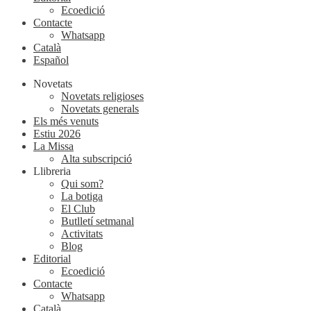
Ecoedició
Contacte
Whatsapp
Català
Español
Novetats
Novetats religioses
Novetats generals
Els més venuts
Estiu 2026
La Missa
Alta subscripció
Llibreria
Qui som?
La botiga
El Club
Butlletí setmanal
Activitats
Blog
Editorial
Ecoedició
Contacte
Whatsapp
Català