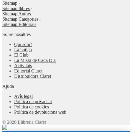
Sitemap
·
Sitemap llibres
·
Sitemap Autors
·
Sitemap Categories
·
Sitemap Editorials
Sobre nosaltres
Qui som?
La botiga
El Club
La Missa de Cada Dia
Activitats
Editorial Claret
Distribuïdora Claret
Ajuda
Avís legal
Política de privacitat
Política de cookies
Política de devolucions web
© 2026 Llibreria Claret