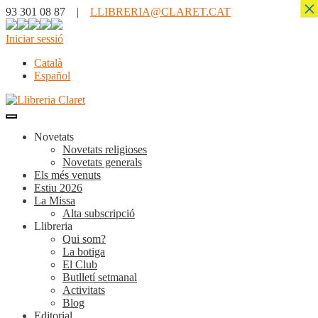
×
93 301 08 87 |
LLIBRERIA@CLARET.CAT
Iniciar sessió
Català
Español
Novetats
Novetats religioses
Novetats generals
Els més venuts
Estiu 2026
La Missa
Alta subscripció
Llibreria
Qui som?
La botiga
El Club
Butlletí setmanal
Activitats
Blog
Editorial