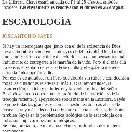
La Llibreria Claret estarà tancada de l’1 al 25 d’agost, ambdòs
inclosos.
Els enviaments es reactivaran el dimecres 26 d’agost.
ESCATOLOGÍA
JOSE ANTONIO SAYES
Si hay un interrogante que, junto con el de la existencia de Dios,
lleva el hombre metido en su alma, es el del más allá. De tal modo
que la única forma que tiene de evitarlo es la de no pensar, tratando
inútilmente de entregarse a la maraña de la vida. Pero si el más allá
no existe, el sentido de esta vida se oculta y el egoísmo aparece
como la única opción válida.
Por eso es de agradecer un libro que aborda sin rubor y con decisión
todas las cuestiones relativas al más allá: la inmortalidad, la
resurrección, el cielo y el infierno y la venida última del Señor.
Basándose en un conocimiento profundo de la tradición y de la
teología reciente, y apoyándose sólidamente en la Escritura, Sayés
expone todas las grandes y eternas cuestiones del más allá, y de
forma clara y más adecuada de lo que se hacía en el pasado. Entra
también Sayés en la problemática teológica de la escatología con
todas sus implicaciones antropológicas.
Se trata, por tanto, de un manual claro y profundo sobre un tema
permanente