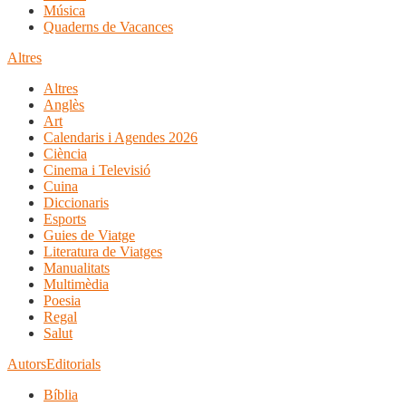
Música
Quaderns de Vacances
Altres
Altres
Anglès
Art
Calendaris i Agendes 2026
Ciència
Cinema i Televisió
Cuina
Diccionaris
Esports
Guies de Viatge
Literatura de Viatges
Manualitats
Multimèdia
Poesia
Regal
Salut
Autors
Editorials
Bíblia