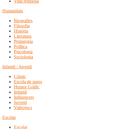
Vida religiosa
Humanitats
Biografies
Filosofia
Història
Literatura
Pedagogia
Política
Psicologia
Sociologia
Infantil / Juvenil
Còmic
Escola de pares
Humor Gràfic
Infantil
Influencers
Juvenil
Videojocs
Escolar
Escolar