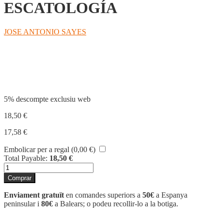
ESCATOLOGÍA
JOSE ANTONIO SAYES
Compartir
5% descompte exclusiu web
18,50
€
17,58
€
Embolicar per a regal (
0,00
€
)
Total Payable:
18,50
€
quantitat
de
Comprar
ESCATOLOGÍA
Enviament gratuït
en comandes superiors a
50€
a Espanya
peninsular i
80€
a Balears; o podeu recollir-lo a la botiga.