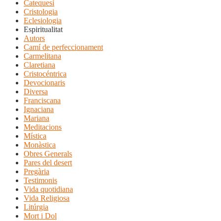
Catequesi
Cristologia
Eclesiologia
Espiritualitat
Autors
Camí de perfeccionament
Carmelitana
Claretiana
Cristocéntrica
Devocionaris
Diversa
Franciscana
Ignaciana
Mariana
Meditacions
Mística
Monàstica
Obres Generals
Pares del desert
Pregària
Testimonis
Vida quotidiana
Vida Religiosa
Litúrgia
Mort i Dol