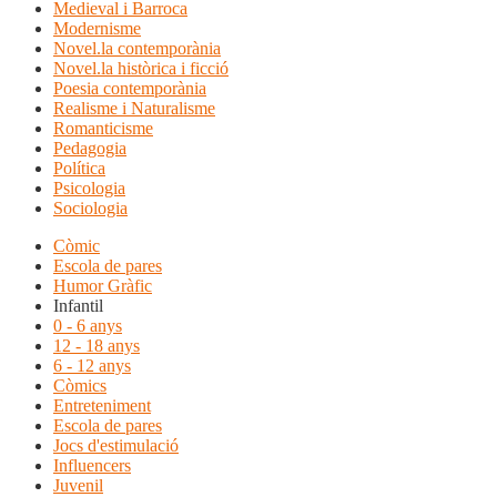
Medieval i Barroca
Modernisme
Novel.la contemporània
Novel.la històrica i ficció
Poesia contemporània
Realisme i Naturalisme
Romanticisme
Pedagogia
Política
Psicologia
Sociologia
Còmic
Escola de pares
Humor Gràfic
Infantil
0 - 6 anys
12 - 18 anys
6 - 12 anys
Còmics
Entreteniment
Escola de pares
Jocs d'estimulació
Influencers
Juvenil