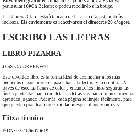
Enviament gratuït
en comandes superiors a
50€
a Espanya
LETRAS
peninsular i
80€
a Balears; o podeu recollir-lo a la botiga.
La Llibreria Claret estarà tancada de l’1 al 25 d’agost, ambdòs
inclosos.
Els enviaments es reactivaran el dimecres 26 d’agost.
ESCRIBO LAS LETRAS
LIBRO PIZARRA
JESSICA GREENWELL
Este divertido libro es la forma ideal de acompañar a los más
pequeños en sus primeros pasos hacia la lectura y la escritura. A
través de escenas llenas de color y encanto, los niños seguirán las
líneas punteadas para completar las letras y ganar confianza mientras
aprenden jugando. Además, cada página se limpia fácilmente, para
que puedan practicar con el rotulador especial una y otra vez.
Fitxa tècnica
ISBN:
9781806070619