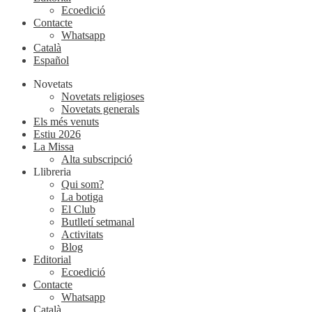
Ecoedició
Contacte
Whatsapp
Català
Español
Novetats
Novetats religioses
Novetats generals
Els més venuts
Estiu 2026
La Missa
Alta subscripció
Llibreria
Qui som?
La botiga
El Club
Butlletí setmanal
Activitats
Blog
Editorial
Ecoedició
Contacte
Whatsapp
Català