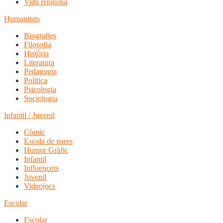
Vida religiosa
Humanitats
Biografies
Filosofia
Història
Literatura
Pedagogia
Política
Psicologia
Sociologia
Infantil / Juvenil
Còmic
Escola de pares
Humor Gràfic
Infantil
Influencers
Juvenil
Videojocs
Escolar
Escolar