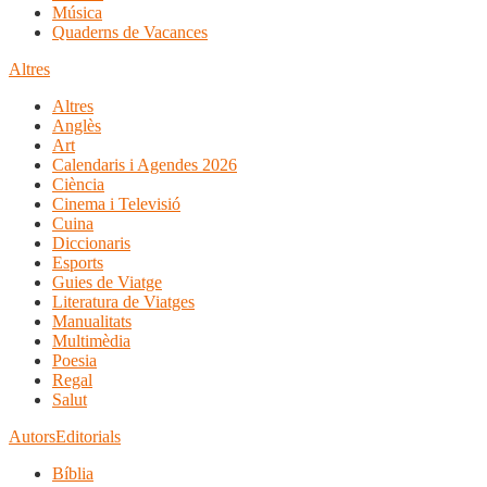
Música
Quaderns de Vacances
Altres
Altres
Anglès
Art
Calendaris i Agendes 2026
Ciència
Cinema i Televisió
Cuina
Diccionaris
Esports
Guies de Viatge
Literatura de Viatges
Manualitats
Multimèdia
Poesia
Regal
Salut
Autors
Editorials
Bíblia