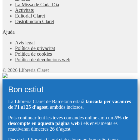
La Missa de Cada Dia
Activitats
Editorial Claret
Distribuïdora Claret
Ajuda
Avís legal
Política de privacitat
Política de cookies
Política de devolucions web
© 2026 Llibreria Claret
Bon estiu!
La Llibreria Claret de Barcelona estarà
tancada per vacances
de l’1 al 25 d’agost
, ambdòs inclosos.
Pots continuar fent les teves comandes online amb un
5% de
descompte en aquesta pàgina web
i els enviaments es
reactivaran dimecres 26 d’agost.
Des de la Llibreria Claret et desitgem un bon estiu i unes