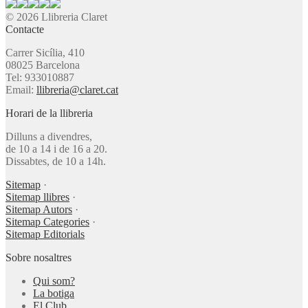
© 2026 Llibreria Claret
Contacte
Carrer Sicília, 410
08025 Barcelona
Tel: 933010887
Email:
llibreria@claret.cat
Horari de la llibreria
Dilluns a divendres,
de 10 a 14 i de 16 a 20.
Dissabtes, de 10 a 14h.
Sitemap
·
Sitemap llibres
·
Sitemap Autors
·
Sitemap Categories
·
Sitemap Editorials
Sobre nosaltres
Qui som?
La botiga
El Club