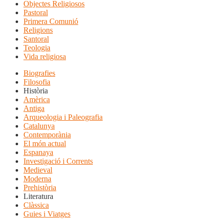
Objectes Religiosos
Pastoral
Primera Comunió
Religions
Santoral
Teologia
Vida religiosa
Biografies
Filosofia
Història
Amèrica
Antiga
Arqueologia i Paleografia
Catalunya
Contemporània
El món actual
Espanaya
Investigació i Corrents
Medieval
Moderna
Prehistòria
Literatura
Clàssica
Guies i Viatges