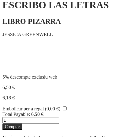
ESCRIBO LAS LETRAS
LIBRO PIZARRA
JESSICA GREENWELL
Compartir
5% descompte exclusiu web
6,50
€
6,18
€
Embolicar per a regal (
0,00
€
)
Total Payable:
6,50
€
quantitat
de
Comprar
ESCRIBO
LAS