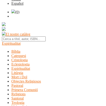
Español
(0)
El nostre catàleg
Espiritualitat
Bíblia
Catequesi
Cristologia
Eclesiologia
Espiritualitat
Litúrgia
Mort i Dol
Objectes Religiosos
Pastoral
Primera Comunió
Religions
Santoral
Teologia