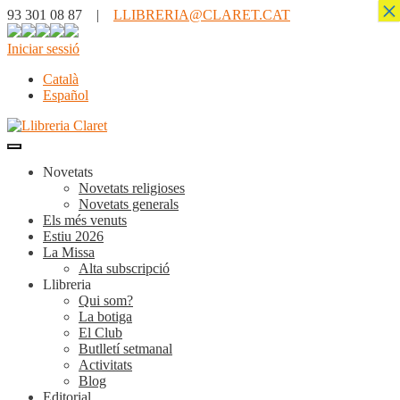
×
93 301 08 87 |
LLIBRERIA@CLARET.CAT
Iniciar sessió
Català
Español
Novetats
Novetats religioses
Novetats generals
Els més venuts
Estiu 2026
La Missa
Alta subscripció
Llibreria
Qui som?
La botiga
El Club
Butlletí setmanal
Activitats
Blog
Editorial