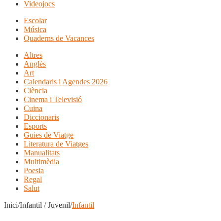
Videojocs
Escolar
Música
Quaderns de Vacances
Altres
Anglès
Art
Calendaris i Agendes 2026
Ciència
Cinema i Televisió
Cuina
Diccionaris
Esports
Guies de Viatge
Literatura de Viatges
Manualitats
Multimèdia
Poesia
Regal
Salut
Inici/Infantil / Juvenil/
Infantil