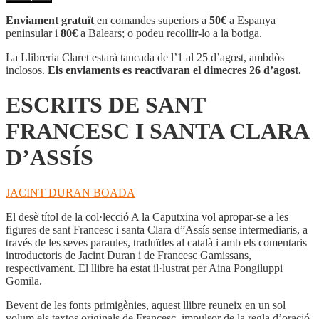
ESCRITS
DE
Enviament gratuït
en comandes superiors a
50€
a Espanya
SANT
peninsular i
80€
a Balears; o podeu recollir-lo a la botiga.
FRANCESC
I
La Llibreria Claret estarà tancada de l’1 al 25 d’agost, ambdòs
SANTA
inclosos.
Els enviaments es reactivaran el dimecres 26 d’agost.
CLARA
D'ASSÍS
ESCRITS DE SANT
FRANCESC I SANTA CLARA
D’ASSÍS
JACINT DURAN BOADA
El desè títol de la col·lecció A la Caputxina vol apropar-se a les
figures de sant Francesc i santa Clara d”Assís sense intermediaris, a
través de les seves paraules, traduïdes al català i amb els comentaris
introductoris de Jacint Duran i de Francesc Gamissans,
respectivament. El llibre ha estat il·lustrat per Aina Pongiluppi
Gomila.
Bevent de les fonts primigènies, aquest llibre reuneix en un sol
volum els textos originals de Francesc, impulsor de la regla d’oració