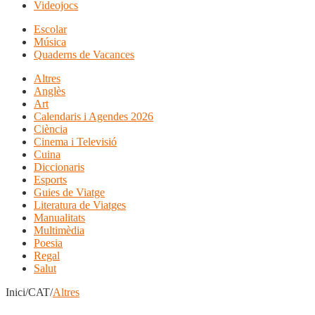
Videojocs
Escolar
Música
Quaderns de Vacances
Altres
Anglès
Art
Calendaris i Agendes 2026
Ciència
Cinema i Televisió
Cuina
Diccionaris
Esports
Guies de Viatge
Literatura de Viatges
Manualitats
Multimèdia
Poesia
Regal
Salut
Inici/CAT/
Altres