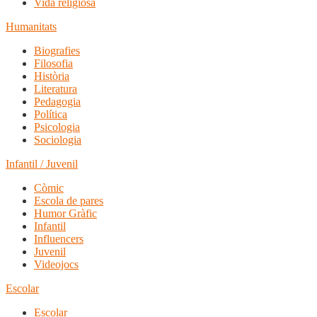
Vida religiosa
Humanitats
Biografies
Filosofia
Història
Literatura
Pedagogia
Política
Psicologia
Sociologia
Infantil / Juvenil
Còmic
Escola de pares
Humor Gràfic
Infantil
Influencers
Juvenil
Videojocs
Escolar
Escolar