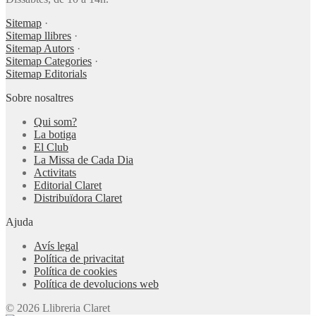
Sitemap
·
Sitemap llibres
·
Sitemap Autors
·
Sitemap Categories
·
Sitemap Editorials
Sobre nosaltres
Qui som?
La botiga
El Club
La Missa de Cada Dia
Activitats
Editorial Claret
Distribuïdora Claret
Ajuda
Avís legal
Política de privacitat
Política de cookies
Política de devolucions web
© 2026 Llibreria Claret