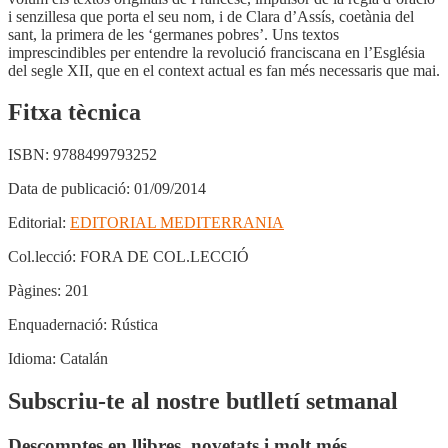
i senzillesa que porta el seu nom, i de Clara d’Assís, coetània del
sant, la primera de les ‘germanes pobres’. Uns textos
imprescindibles per entendre la revolució franciscana en l’Església
del segle XII, que en el context actual es fan més necessaris que mai.
Fitxa tècnica
ISBN:
9788499793252
Data de publicació:
01/09/2014
Editorial:
EDITORIAL MEDITERRANIA
Col.lecció:
FORA DE COL.LECCIÓ
Pàgines:
201
Enquadernació:
Rústica
Idioma:
Catalán
Subscriu-te al nostre butlletí setmanal
Descomptes en llibres, novetats i molt més