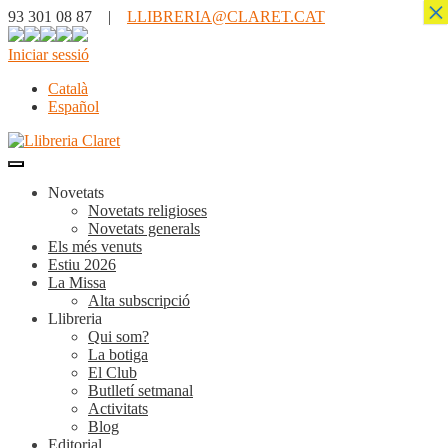
×
93 301 08 87 |
LLIBRERIA@CLARET.CAT
Iniciar sessió
Català
Español
Novetats
Novetats religioses
Novetats generals
Els més venuts
Estiu 2026
La Missa
Alta subscripció
Llibreria
Qui som?
La botiga
El Club
Butlletí setmanal
Activitats
Blog
Editorial