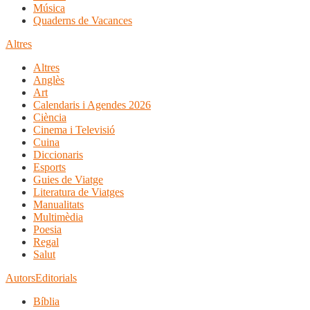
Música
Quaderns de Vacances
Altres
Altres
Anglès
Art
Calendaris i Agendes 2026
Ciència
Cinema i Televisió
Cuina
Diccionaris
Esports
Guies de Viatge
Literatura de Viatges
Manualitats
Multimèdia
Poesia
Regal
Salut
Autors
Editorials
Bíblia