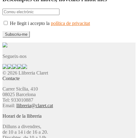
He llegit i accepto la
política de privacitat
Segueix-nos
© 2026 Llibreria Claret
Contacte
Carrer Sicília, 410
08025 Barcelona
Tel: 933010887
Email:
llibreria@claret.cat
Horari de la llibreria
Dilluns a divendres,
de 10 a 14 i de 16 a 20.
Dissabtes, de 10 a 14h.