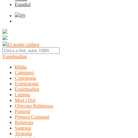
Español
(0)
El nostre catàleg
Espiritualitat
Bíblia
Catequesi
Cristologia
Eclesiologia
Espiritualitat
Litúrgia
Mort i Dol
Objectes Religiosos
Pastoral
Primera Comunió
Religions
Santoral
Teologia