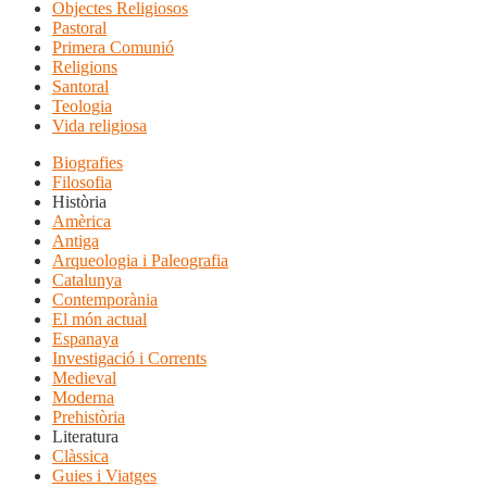
Objectes Religiosos
Pastoral
Primera Comunió
Religions
Santoral
Teologia
Vida religiosa
Biografies
Filosofia
Història
Amèrica
Antiga
Arqueologia i Paleografia
Catalunya
Contemporània
El món actual
Espanaya
Investigació i Corrents
Medieval
Moderna
Prehistòria
Literatura
Clàssica
Guies i Viatges