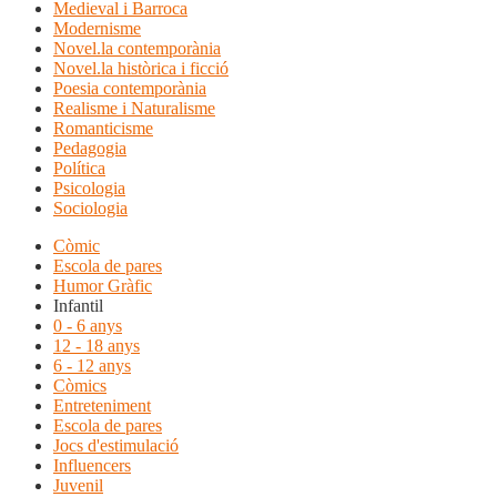
Medieval i Barroca
Modernisme
Novel.la contemporània
Novel.la històrica i ficció
Poesia contemporània
Realisme i Naturalisme
Romanticisme
Pedagogia
Política
Psicologia
Sociologia
Còmic
Escola de pares
Humor Gràfic
Infantil
0 - 6 anys
12 - 18 anys
6 - 12 anys
Còmics
Entreteniment
Escola de pares
Jocs d'estimulació
Influencers
Juvenil