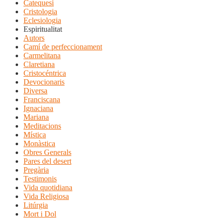
Catequesi
Cristologia
Eclesiologia
Espiritualitat
Autors
Camí de perfeccionament
Carmelitana
Claretiana
Cristocéntrica
Devocionaris
Diversa
Franciscana
Ignaciana
Mariana
Meditacions
Mística
Monàstica
Obres Generals
Pares del desert
Pregària
Testimonis
Vida quotidiana
Vida Religiosa
Litúrgia
Mort i Dol