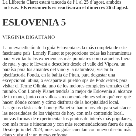
La Llibreria Claret estarà tancada de l’1 al 25 d’agost, ambdòs
inclosos.
Els enviaments es reactivaran el dimecres 26 d’agost.
ESLOVENIA 5
VIRGINIA DIGAETANO
La nueva edición de la guía Eslovenia es la más completa de este
fascinante país. Lonely Planet te proporciona todas las herramientas
para vivir tanto las experiencias más populares como aquellas fuera
de ruta, y que te llevará a descubrir desde el valle del Vipava, un
paraíso para los amantes del vino y la naturaleza; visitar la
piscifactoría Fonda, en la bahía de Piran, para degustar una
excepcional lubina; o escaparte al pueblo-spa de Podc?etrtek para
visitar el Terme Olimia, uno de los mejores complejos termales del
mundo. Con Lonely Planet tendrás lo mejor de Eslovenia al alcance
de tu mano, junto con valiosas recomendaciones sobre qué ver, qué
hacer, dónde comer, y cómo disfrutar de la hospitalidad local.
Las guías clásicas de Lonely Planet se han renovado para satisfacer
las necesidades de los viajeros de hoy, con más contenido local,
nuevas formas de experimentar los puntos de interés más populares,
con más rutas e itinerarios y con más recomendaciones fuera de ruta.
Desde julio del 2023, nuestras guías cuentan con nuevo diseño más
claro y visual y un nuevo enfoque.