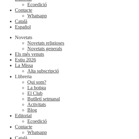
Ecoedició
Contacte
Whatsapp
Català
Español
Novetats
Novetats religioses
Novetats generals
Els més venuts
Estiu 2026
La Missa
Alta subscripció
Llibreria
Qui som?
La botiga
El Club
Butlletí setmanal
Activitats
Blog
Editorial
Ecoedició
Contacte
Whatsapp
Català