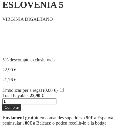
ESLOVENIA 5
VIRGINIA DIGAETANO
Compartir
5% descompte exclusiu web
22,90
€
21,76
€
Embolicar per a regal (
0,00
€
)
Total Payable:
22,90
€
quantitat
de
Comprar
ESLOVENIA
5
Enviament gratuït
en comandes superiors a
50€
a Espanya
peninsular i
80€
a Balears; o podeu recollir-lo a la botiga.