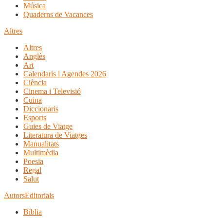
Música
Quaderns de Vacances
Altres
Altres
Anglès
Art
Calendaris i Agendes 2026
Ciència
Cinema i Televisió
Cuina
Diccionaris
Esports
Guies de Viatge
Literatura de Viatges
Manualitats
Multimèdia
Poesia
Regal
Salut
Autors
Editorials
Bíblia