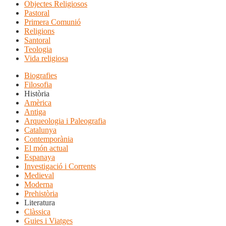
Objectes Religiosos
Pastoral
Primera Comunió
Religions
Santoral
Teologia
Vida religiosa
Biografies
Filosofia
Història
Amèrica
Antiga
Arqueologia i Paleografia
Catalunya
Contemporània
El món actual
Espanaya
Investigació i Corrents
Medieval
Moderna
Prehistòria
Literatura
Clàssica
Guies i Viatges