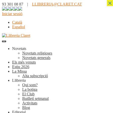
×
93 301 08 87 |
LLIBRERIA@CLARET.CAT
Iniciar sessió
Català
Español
Novetats
Novetats religioses
Novetats generals
Els més venuts
Estiu 2026
La Missa
Alta subscripció
Llibreria
Qui som?
La botiga
El Club
Butlletí setmanal
Activitats
Blog
Editorial