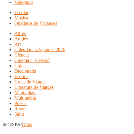
Videojocs
Escolar
Música
Quaderns de Vacances
Altres
Anglès
Art
Calendaris i Agendes 2026
Ciència
Cinema i Televisió
Cuina
Diccionaris
Esports
Guies de Viatge
Literatura de Viatges
Manualitats
Multimèdia
Poesia
Regal
Salut
Inici/SPA/
Otras