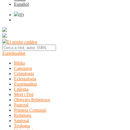
Español
(0)
El nostre catàleg
Espiritualitat
Bíblia
Catequesi
Cristologia
Eclesiologia
Espiritualitat
Litúrgia
Mort i Dol
Objectes Religiosos
Pastoral
Primera Comunió
Religions
Santoral
Teologia