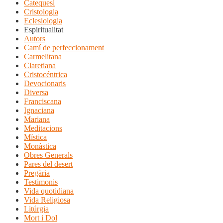
Catequesi
Cristologia
Eclesiologia
Espiritualitat
Autors
Camí de perfeccionament
Carmelitana
Claretiana
Cristocéntrica
Devocionaris
Diversa
Franciscana
Ignaciana
Mariana
Meditacions
Mística
Monàstica
Obres Generals
Pares del desert
Pregària
Testimonis
Vida quotidiana
Vida Religiosa
Litúrgia
Mort i Dol