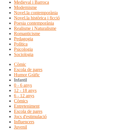
Medieval i Barroca
Modernisme
Novel.la contemporània
Novel.la històrica i ficció
Poesia contemporània
Realisme i Naturalisme
Romanticisme
Pedagogia
Política
Psicologia
Sociologia
Còmic
Escola de pares
Humor Gràfic
Infantil
0 - 6 anys
12 - 18 anys
6 - 12 anys
Còmics
Entreteniment
Escola de pares
Jocs d'estimulació
Influencers
Juvenil