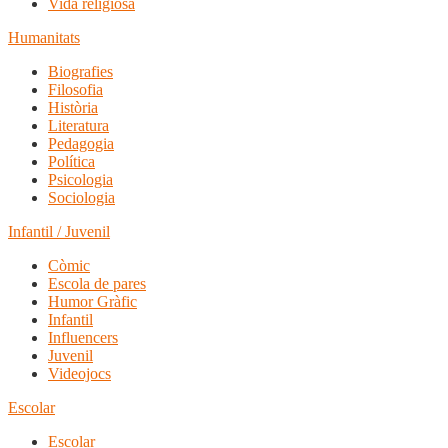
Vida religiosa
Humanitats
Biografies
Filosofia
Història
Literatura
Pedagogia
Política
Psicologia
Sociologia
Infantil / Juvenil
Còmic
Escola de pares
Humor Gràfic
Infantil
Influencers
Juvenil
Videojocs
Escolar
Escolar