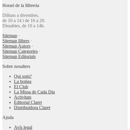
Horari de la llibreria
Dilluns a divendres,
de 10 a 14 i de 16 a 20.
Dissabtes, de 10 a 14h.
Sitemap
·
Sitemap llibres
·
Sitemap Autors
·
Sitemap Categories
·
Sitemap Editorials
Sobre nosaltres
Qui som?
La botiga
El Club
La Missa de Cada Dia
Activitats
Editorial Claret
Distribuïdora Claret
Ajuda
Avís legal