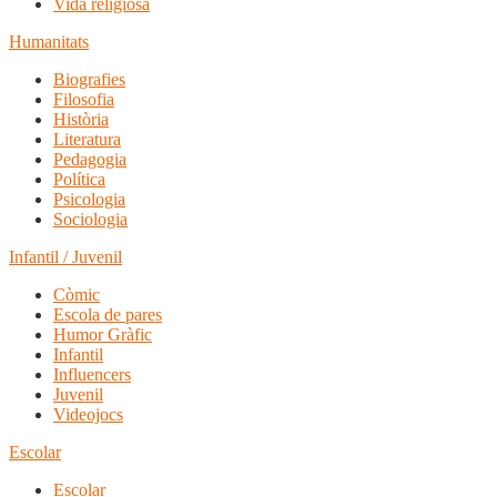
Vida religiosa
Humanitats
Biografies
Filosofia
Història
Literatura
Pedagogia
Política
Psicologia
Sociologia
Infantil / Juvenil
Còmic
Escola de pares
Humor Gràfic
Infantil
Influencers
Juvenil
Videojocs
Escolar
Escolar