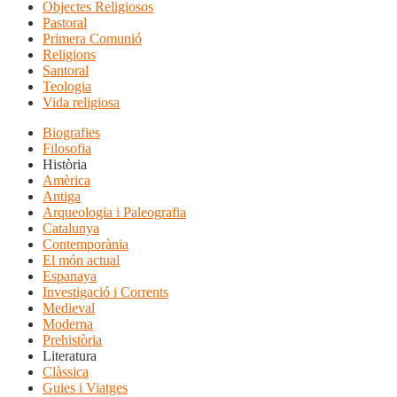
Objectes Religiosos
Pastoral
Primera Comunió
Religions
Santoral
Teologia
Vida religiosa
Biografies
Filosofia
Història
Amèrica
Antiga
Arqueologia i Paleografia
Catalunya
Contemporània
El món actual
Espanaya
Investigació i Corrents
Medieval
Moderna
Prehistòria
Literatura
Clàssica
Guies i Viatges