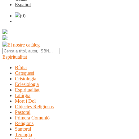
Español
(0)
El nostre catàleg
Espiritualitat
Bíblia
Catequesi
Cristologia
Eclesiologia
Espiritualitat
Litúrgia
Mort i Dol
Objectes Religiosos
Pastoral
Primera Comunió
Religions
Santoral
Teologia