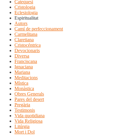
Catequesi
Cristologia
Eclesiologia
Espiritualitat
Autors
Camí de perfeccionament
Carmelitana
Claretiana
Cristocéntrica
Devocionaris
Diversa
Franciscana
Ignaciana
Mariana
Meditacions
Mística
Monàstica
Obres Generals
Pares del desert
Pregària
Testimonis
Vida quotidiana
Vida Religiosa
Litúrgia
Mort i Dol