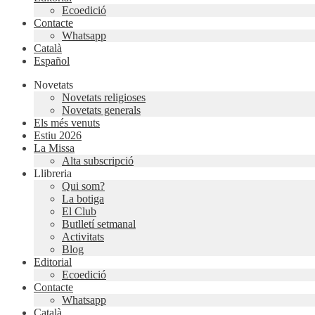
Ecoedició
Contacte
Whatsapp
Català
Español
Novetats
Novetats religioses
Novetats generals
Els més venuts
Estiu 2026
La Missa
Alta subscripció
Llibreria
Qui som?
La botiga
El Club
Butlletí setmanal
Activitats
Blog
Editorial
Ecoedició
Contacte
Whatsapp
Català