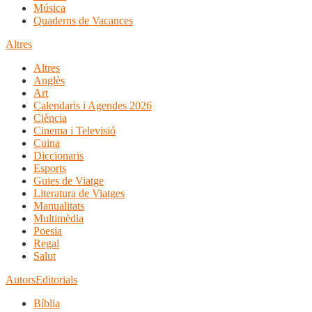
Música
Quaderns de Vacances
Altres
Altres
Anglès
Art
Calendaris i Agendes 2026
Ciència
Cinema i Televisió
Cuina
Diccionaris
Esports
Guies de Viatge
Literatura de Viatges
Manualitats
Multimèdia
Poesia
Regal
Salut
Autors
Editorials
Bíblia