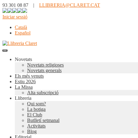
93 301 08 87 |
LLIBRERIA@CLARET.CAT
Iniciar sessió
Català
Español
Novetats
Novetats religioses
Novetats generals
Els més venuts
Estiu 2026
La Missa
Alta subscripció
Llibreria
Qui som?
La botiga
El Club
Butlletí setmanal
Activitats
Blog
Editorial