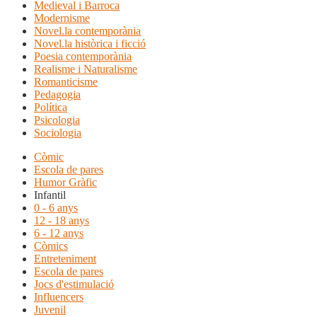
Medieval i Barroca
Modernisme
Novel.la contemporània
Novel.la històrica i ficció
Poesia contemporània
Realisme i Naturalisme
Romanticisme
Pedagogia
Política
Psicologia
Sociologia
Còmic
Escola de pares
Humor Gràfic
Infantil
0 - 6 anys
12 - 18 anys
6 - 12 anys
Còmics
Entreteniment
Escola de pares
Jocs d'estimulació
Influencers
Juvenil