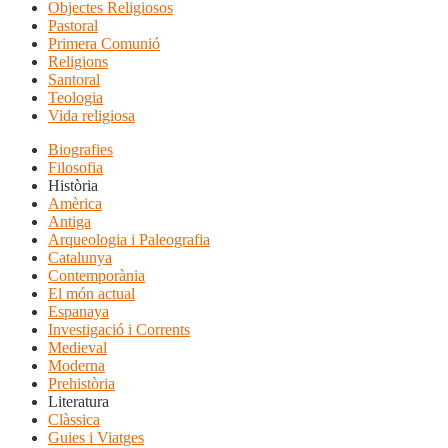
Objectes Religiosos
Pastoral
Primera Comunió
Religions
Santoral
Teologia
Vida religiosa
Biografies
Filosofia
Història
Amèrica
Antiga
Arqueologia i Paleografia
Catalunya
Contemporània
El món actual
Espanaya
Investigació i Corrents
Medieval
Moderna
Prehistòria
Literatura
Clàssica
Guies i Viatges