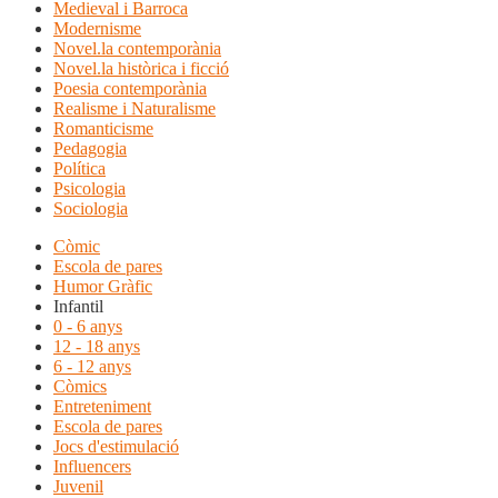
Medieval i Barroca
Modernisme
Novel.la contemporània
Novel.la històrica i ficció
Poesia contemporània
Realisme i Naturalisme
Romanticisme
Pedagogia
Política
Psicologia
Sociologia
Còmic
Escola de pares
Humor Gràfic
Infantil
0 - 6 anys
12 - 18 anys
6 - 12 anys
Còmics
Entreteniment
Escola de pares
Jocs d'estimulació
Influencers
Juvenil