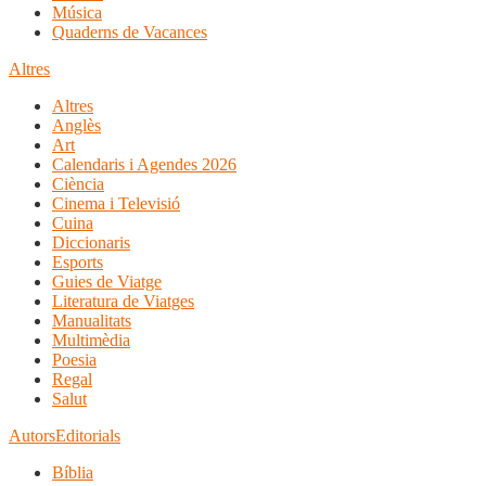
Música
Quaderns de Vacances
Altres
Altres
Anglès
Art
Calendaris i Agendes 2026
Ciència
Cinema i Televisió
Cuina
Diccionaris
Esports
Guies de Viatge
Literatura de Viatges
Manualitats
Multimèdia
Poesia
Regal
Salut
Autors
Editorials
Bíblia