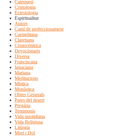
Catequesi
Cristologia
Eclesiologia
Espiritualitat
Autors
Camí de perfeccionament
Carmelitana
Claretiana
Cristocéntrica
Devocionaris
Diversa
Franciscana
Ignaciana
Mariana
Meditacions
Mística
Monàstica
Obres Generals
Pares del desert
Pregària
Testimonis
Vida quotidiana
Vida Religiosa
Litúrgia
Mort i Dol