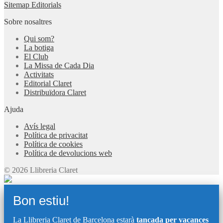
Sitemap Editorials
Sobre nosaltres
Qui som?
La botiga
El Club
La Missa de Cada Dia
Activitats
Editorial Claret
Distribuïdora Claret
Ajuda
Avís legal
Política de privacitat
Política de cookies
Política de devolucions web
© 2026 Llibreria Claret
Bon estiu!
La Llibreria Claret de Barcelona estarà
tancada per vacances