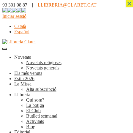
×
93 301 08 87 |
LLIBRERIA@CLARET.CAT
Iniciar sessió
Català
Español
Novetats
Novetats religioses
Novetats generals
Els més venuts
Estiu 2026
La Missa
Alta subscripció
Llibreria
Qui som?
La botiga
El Club
Butlletí setmanal
Activitats
Blog
Editorial