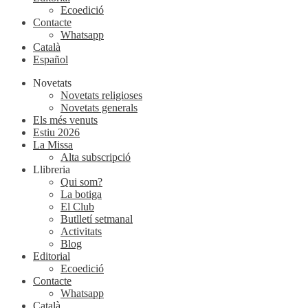
Ecoedició
Contacte
Whatsapp
Català
Español
Novetats
Novetats religioses
Novetats generals
Els més venuts
Estiu 2026
La Missa
Alta subscripció
Llibreria
Qui som?
La botiga
El Club
Butlletí setmanal
Activitats
Blog
Editorial
Ecoedició
Contacte
Whatsapp
Català