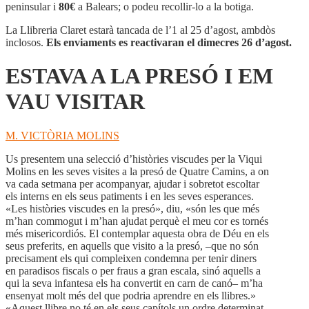
LA
peninsular i
80€
a Balears; o podeu recollir-lo a la botiga.
PRESÓ
I
La Llibreria Claret estarà tancada de l’1 al 25 d’agost, ambdòs
EM
inclosos.
Els enviaments es reactivaran el dimecres 26 d’agost.
VAU
VISITAR
ESTAVA A LA PRESÓ I EM
VAU VISITAR
M. VICTÒRIA MOLINS
Us presentem una selecció d’històries viscudes per la Viqui
Molins en les seves visites a la presó de Quatre Camins, a on
va cada setmana per acompanyar, ajudar i sobretot escoltar
els interns en els seus patiments i en les seves esperances.
«Les històries viscudes en la presó», diu, «són les que més
m’han commogut i m’han ajudat perquè el meu cor es tornés
més misericordiós. El contemplar aquesta obra de Déu en els
seus preferits, en aquells que visito a la presó, –que no són
precisament els qui compleixen condemna per tenir diners
en paradisos fiscals o per fraus a gran escala, sinó aquells a
qui la seva infantesa els ha convertit en carn de canó– m’ha
ensenyat molt més del que podria aprendre en els llibres.»
«Aquest llibre no té en els seus capítols un ordre determinat,