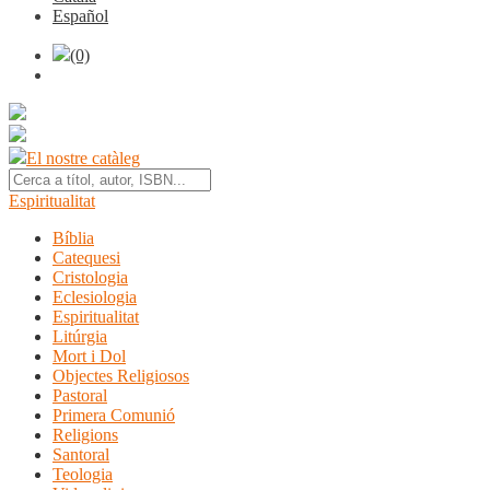
Español
(0)
El nostre catàleg
Espiritualitat
Bíblia
Catequesi
Cristologia
Eclesiologia
Espiritualitat
Litúrgia
Mort i Dol
Objectes Religiosos
Pastoral
Primera Comunió
Religions
Santoral
Teologia