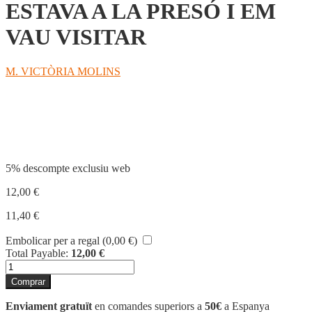
ESTAVA A LA PRESÓ I EM
VAU VISITAR
M. VICTÒRIA MOLINS
Compartir
5% descompte exclusiu web
12,00
€
11,40
€
Embolicar per a regal (
0,00
€
)
Total Payable:
12,00
€
quantitat
de
Comprar
ESTAVA
A
Enviament gratuït
en comandes superiors a
50€
a Espanya