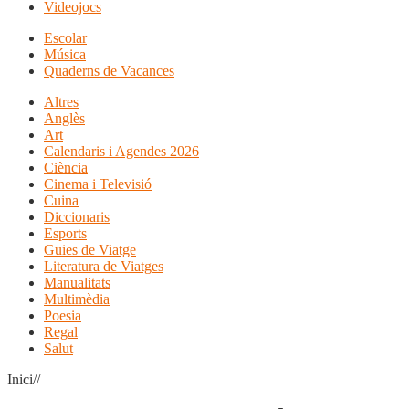
Videojocs
Escolar
Música
Quaderns de Vacances
Altres
Anglès
Art
Calendaris i Agendes 2026
Ciència
Cinema i Televisió
Cuina
Diccionaris
Esports
Guies de Viatge
Literatura de Viatges
Manualitats
Multimèdia
Poesia
Regal
Salut
Inici//