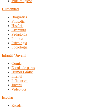
Vida religiosa
Humanitats
Biografies
Filosofia
Història
Literatura
Pedagogia
Política
Psicologia
Sociologia
Infantil / Juvenil
Còmic
Escola de pares
Humor Gràfic
Infantil
Influencers
Juvenil
Videojocs
Escolar
Escolar