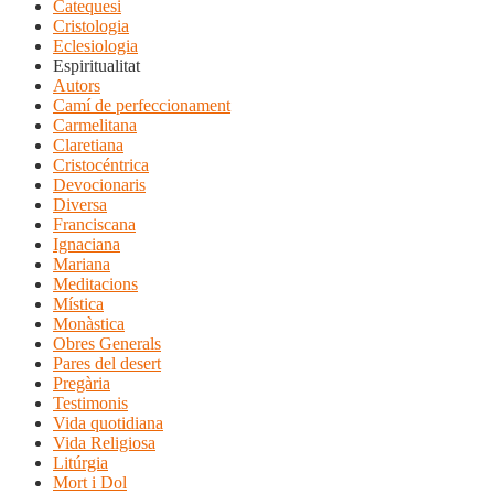
Catequesi
Cristologia
Eclesiologia
Espiritualitat
Autors
Camí de perfeccionament
Carmelitana
Claretiana
Cristocéntrica
Devocionaris
Diversa
Franciscana
Ignaciana
Mariana
Meditacions
Mística
Monàstica
Obres Generals
Pares del desert
Pregària
Testimonis
Vida quotidiana
Vida Religiosa
Litúrgia
Mort i Dol