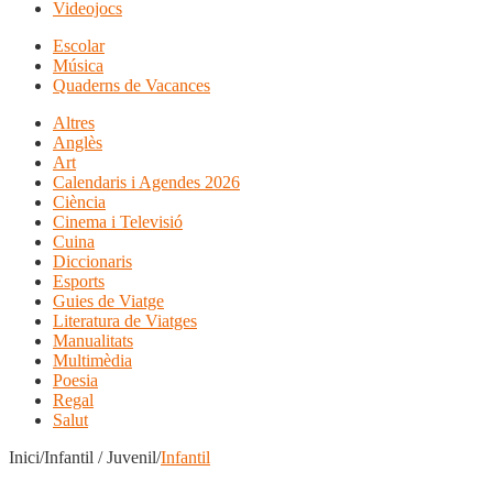
Videojocs
Escolar
Música
Quaderns de Vacances
Altres
Anglès
Art
Calendaris i Agendes 2026
Ciència
Cinema i Televisió
Cuina
Diccionaris
Esports
Guies de Viatge
Literatura de Viatges
Manualitats
Multimèdia
Poesia
Regal
Salut
Inici/Infantil / Juvenil/
Infantil