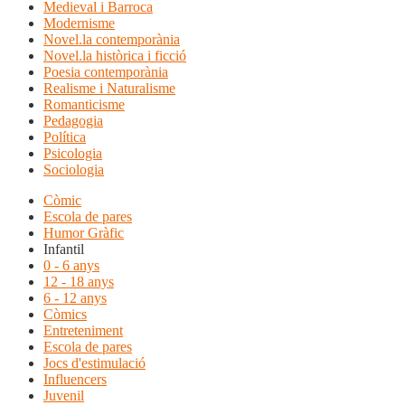
Medieval i Barroca
Modernisme
Novel.la contemporània
Novel.la històrica i ficció
Poesia contemporània
Realisme i Naturalisme
Romanticisme
Pedagogia
Política
Psicologia
Sociologia
Còmic
Escola de pares
Humor Gràfic
Infantil
0 - 6 anys
12 - 18 anys
6 - 12 anys
Còmics
Entreteniment
Escola de pares
Jocs d'estimulació
Influencers
Juvenil