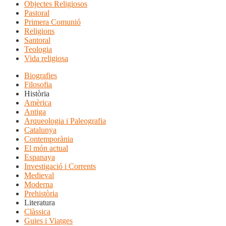
Objectes Religiosos
Pastoral
Primera Comunió
Religions
Santoral
Teologia
Vida religiosa
Biografies
Filosofia
Història
Amèrica
Antiga
Arqueologia i Paleografia
Catalunya
Contemporània
El món actual
Espanaya
Investigació i Corrents
Medieval
Moderna
Prehistòria
Literatura
Clàssica
Guies i Viatges