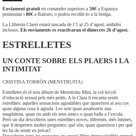
ESTRELLETES
Enviament gratuït
en comandes superiors a
50€
a Espanya
peninsular i
80€
a Balears; o podeu recollir-lo a la botiga.
La Llibreria Claret estarà tancada de l’1 al 25 d’agost, ambdòs
inclosos.
Els enviaments es reactivaran el dimecres 26 d’agost.
ESTRELLETES
UN CONTE SOBRE ELS PLAERS I LA
INTIMITAT
CRISTINA TORRÓN (MENSTRUITA)
Estrelletes és el nou àlbum de Menstruita Mini, la col·lecció
d’educació sexual pels més petits. A la Clara li encanta sentir
estrellites: aquelles sensacions agradables que apareixen al seu cos
quan alguna cosa li agrada. Les sent quan assaboreix una
magdalena, quan riu amb els seus amics o quan balla a l’escola.
Però un dia descobreix unes estrellites noves, diferents, més íntimes,
que li desperten moltes preguntes: què són, quan apareixen i per què
les ha de sentir en privat?
Descobreix totes les respostes en aquest llibre imprescindible perquè