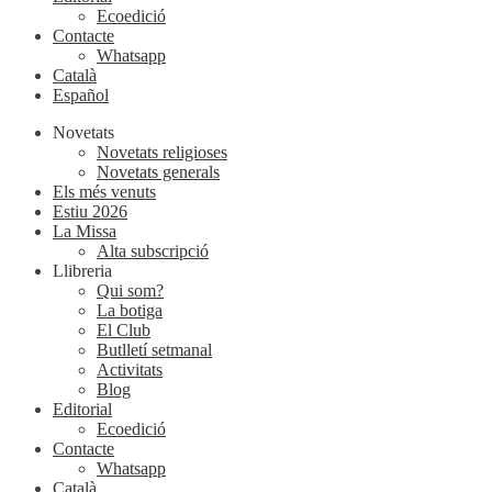
Ecoedició
Contacte
Whatsapp
Català
Español
Novetats
Novetats religioses
Novetats generals
Els més venuts
Estiu 2026
La Missa
Alta subscripció
Llibreria
Qui som?
La botiga
El Club
Butlletí setmanal
Activitats
Blog
Editorial
Ecoedició
Contacte
Whatsapp
Català