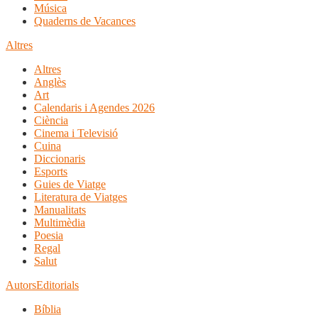
Música
Quaderns de Vacances
Altres
Altres
Anglès
Art
Calendaris i Agendes 2026
Ciència
Cinema i Televisió
Cuina
Diccionaris
Esports
Guies de Viatge
Literatura de Viatges
Manualitats
Multimèdia
Poesia
Regal
Salut
Autors
Editorials
Bíblia