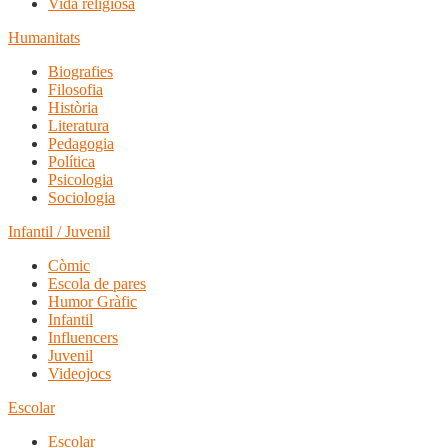
Vida religiosa
Humanitats
Biografies
Filosofia
Història
Literatura
Pedagogia
Política
Psicologia
Sociologia
Infantil / Juvenil
Còmic
Escola de pares
Humor Gràfic
Infantil
Influencers
Juvenil
Videojocs
Escolar
Escolar