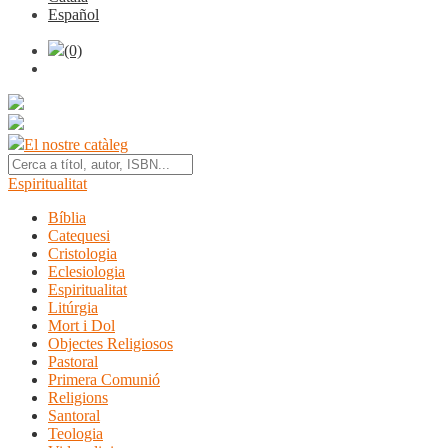
Español
(0)
El nostre catàleg
Espiritualitat
Bíblia
Catequesi
Cristologia
Eclesiologia
Espiritualitat
Litúrgia
Mort i Dol
Objectes Religiosos
Pastoral
Primera Comunió
Religions
Santoral
Teologia