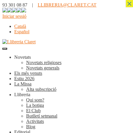
×
93 301 08 87 |
LLIBRERIA@CLARET.CAT
Iniciar sessió
Català
Español
Novetats
Novetats religioses
Novetats generals
Els més venuts
Estiu 2026
La Missa
Alta subscripció
Llibreria
Qui som?
La botiga
El Club
Butlletí setmanal
Activitats
Blog
Editorial