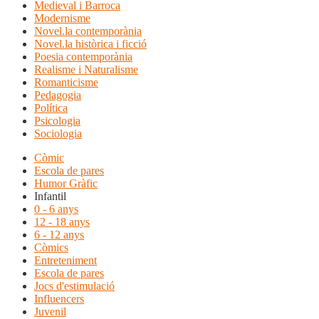
Medieval i Barroca
Modernisme
Novel.la contemporània
Novel.la històrica i ficció
Poesia contemporània
Realisme i Naturalisme
Romanticisme
Pedagogia
Política
Psicologia
Sociologia
Còmic
Escola de pares
Humor Gràfic
Infantil
0 - 6 anys
12 - 18 anys
6 - 12 anys
Còmics
Entreteniment
Escola de pares
Jocs d'estimulació
Influencers
Juvenil