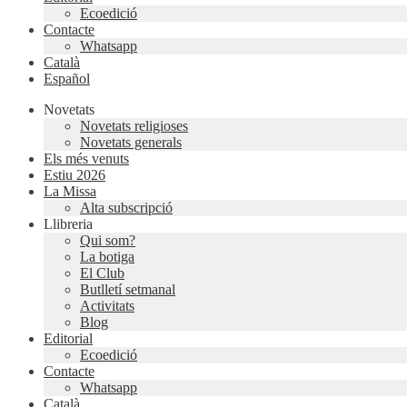
Ecoedició
Contacte
Whatsapp
Català
Español
Novetats
Novetats religioses
Novetats generals
Els més venuts
Estiu 2026
La Missa
Alta subscripció
Llibreria
Qui som?
La botiga
El Club
Butlletí setmanal
Activitats
Blog
Editorial
Ecoedició
Contacte
Whatsapp
Català