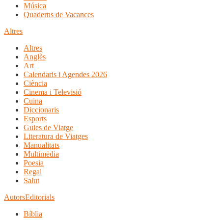
Música
Quaderns de Vacances
Altres
Altres
Anglès
Art
Calendaris i Agendes 2026
Ciència
Cinema i Televisió
Cuina
Diccionaris
Esports
Guies de Viatge
Literatura de Viatges
Manualitats
Multimèdia
Poesia
Regal
Salut
Autors
Editorials
Bíblia