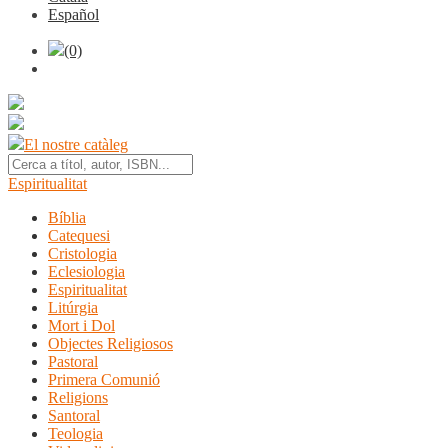
Español
(0)
El nostre catàleg
Espiritualitat
Bíblia
Catequesi
Cristologia
Eclesiologia
Espiritualitat
Litúrgia
Mort i Dol
Objectes Religiosos
Pastoral
Primera Comunió
Religions
Santoral
Teologia