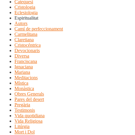
Catequesi
Cristologia
Eclesiologia
Espiritualitat
Autors
Camí de perfeccionament
Carmelitana
Claretiana
Cristocéntrica
Devocionaris
Diversa
Franciscana
Ignaciana
Mariana
Meditacions
Mística
Monàstica
Obres Generals
Pares del desert
Pregària
Testimonis
Vida quotidiana
Vida Religiosa
Litúrgia
Mort i Dol