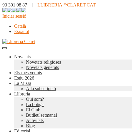
93 301 08 87 |
LLIBRERIA@CLARET.CAT
Iniciar sessió
Català
Español
Novetats
Novetats religioses
Novetats generals
Els més venuts
Estiu 2026
La Missa
Alta subscripció
Llibreria
Qui som?
La botiga
El Club
Butlletí setmanal
Activitats
Blog
Editorial