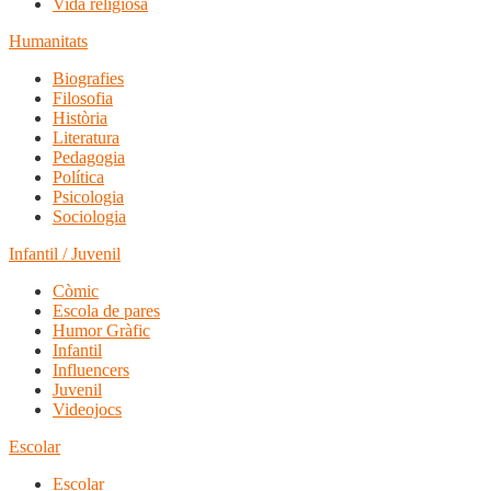
Vida religiosa
Humanitats
Biografies
Filosofia
Història
Literatura
Pedagogia
Política
Psicologia
Sociologia
Infantil / Juvenil
Còmic
Escola de pares
Humor Gràfic
Infantil
Influencers
Juvenil
Videojocs
Escolar
Escolar