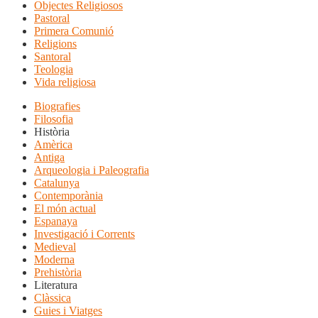
Objectes Religiosos
Pastoral
Primera Comunió
Religions
Santoral
Teologia
Vida religiosa
Biografies
Filosofia
Història
Amèrica
Antiga
Arqueologia i Paleografia
Catalunya
Contemporània
El món actual
Espanaya
Investigació i Corrents
Medieval
Moderna
Prehistòria
Literatura
Clàssica
Guies i Viatges