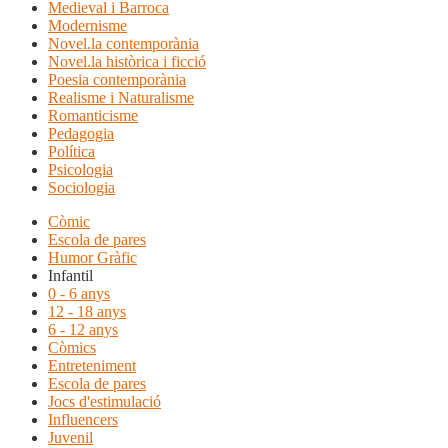
Medieval i Barroca
Modernisme
Novel.la contemporània
Novel.la històrica i ficció
Poesia contemporània
Realisme i Naturalisme
Romanticisme
Pedagogia
Política
Psicologia
Sociologia
Còmic
Escola de pares
Humor Gràfic
Infantil
0 - 6 anys
12 - 18 anys
6 - 12 anys
Còmics
Entreteniment
Escola de pares
Jocs d'estimulació
Influencers
Juvenil