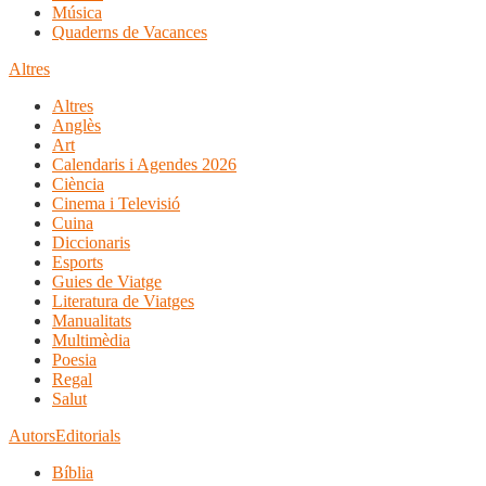
Música
Quaderns de Vacances
Altres
Altres
Anglès
Art
Calendaris i Agendes 2026
Ciència
Cinema i Televisió
Cuina
Diccionaris
Esports
Guies de Viatge
Literatura de Viatges
Manualitats
Multimèdia
Poesia
Regal
Salut
Autors
Editorials
Bíblia