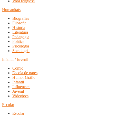
Vida religiosa
Humanitats
Biografies
Filosofia
Història
Literatura
Pedagogia
Política
Psicologia
Sociologia
Infantil / Juvenil
Còmic
Escola de pares
Humor Gràfic
Infantil
Influencers
Juvenil
Videojocs
Escolar
Escolar