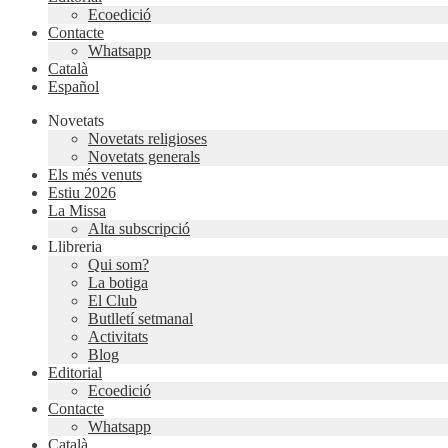
Ecoedició
Contacte
Whatsapp
Català
Español
Novetats
Novetats religioses
Novetats generals
Els més venuts
Estiu 2026
La Missa
Alta subscripció
Llibreria
Qui som?
La botiga
El Club
Butlletí setmanal
Activitats
Blog
Editorial
Ecoedició
Contacte
Whatsapp
Català