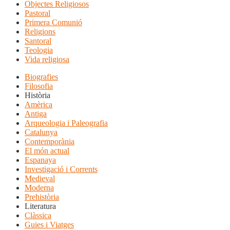
Objectes Religiosos
Pastoral
Primera Comunió
Religions
Santoral
Teologia
Vida religiosa
Biografies
Filosofia
Història
Amèrica
Antiga
Arqueologia i Paleografia
Catalunya
Contemporània
El món actual
Espanaya
Investigació i Corrents
Medieval
Moderna
Prehistòria
Literatura
Clàssica
Guies i Viatges