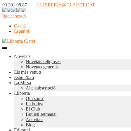
93 301 08 87 |
LLIBRERIA@CLARET.CAT
Iniciar sessió
Català
Español
Novetats
Novetats religioses
Novetats generals
Els més venuts
Estiu 2026
La Missa
Alta subscripció
Llibreria
Qui som?
La botiga
El Club
Butlletí setmanal
Activitats
Blog
Editorial