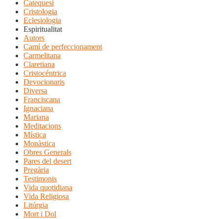
Catequesi
Cristologia
Eclesiologia
Espiritualitat
Autors
Camí de perfeccionament
Carmelitana
Claretiana
Cristocéntrica
Devocionaris
Diversa
Franciscana
Ignaciana
Mariana
Meditacions
Mística
Monàstica
Obres Generals
Pares del desert
Pregària
Testimonis
Vida quotidiana
Vida Religiosa
Litúrgia
Mort i Dol