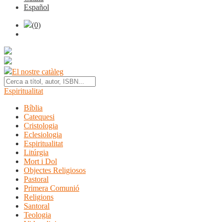
Español
(0)
El nostre catàleg
Espiritualitat
Bíblia
Catequesi
Cristologia
Eclesiologia
Espiritualitat
Litúrgia
Mort i Dol
Objectes Religiosos
Pastoral
Primera Comunió
Religions
Santoral
Teologia