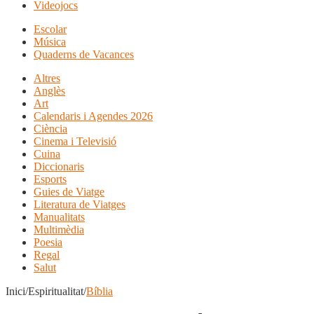
Videojocs
Escolar
Música
Quaderns de Vacances
Altres
Anglès
Art
Calendaris i Agendes 2026
Ciència
Cinema i Televisió
Cuina
Diccionaris
Esports
Guies de Viatge
Literatura de Viatges
Manualitats
Multimèdia
Poesia
Regal
Salut
Inici/Espiritualitat/
Bíblia