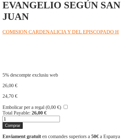
EVANGELIO SEGÚN SAN
JUAN
COMISION CARDENALICIA Y DEL EPISCOPADO H
Compartir
5% descompte exclusiu web
26,00
€
24,70
€
Embolicar per a regal (
0,00
€
)
Total Payable:
26,00
€
quantitat
de
Comprar
EVANGELIO
SEGÚN
Enviament gratuït
en comandes superiors a
50€
a Espanya