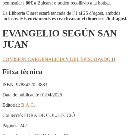
SAN
peninsular i
80€
a Balears; o podeu recollir-lo a la botiga.
JUAN
La Llibreria Claret estarà tancada de l’1 al 25 d’agost, ambdòs
inclosos.
Els enviaments es reactivaran el dimecres 26 d’agost.
EVANGELIO SEGÚN SAN
JUAN
COMISION CARDENALICIA Y DEL EPISCOPADO H
Fitxa tècnica
ISBN:
9788422023883
Data de publicació:
01/04/2025
Editorial:
B.A.C.
Col.lecció:
FORA DE COL.LECCIÓ
Pàgines:
242