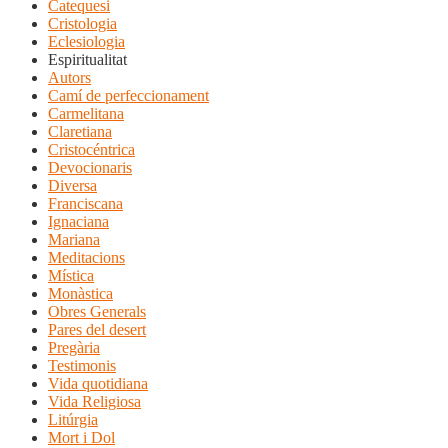
Catequesi
Cristologia
Eclesiologia
Espiritualitat
Autors
Camí de perfeccionament
Carmelitana
Claretiana
Cristocéntrica
Devocionaris
Diversa
Franciscana
Ignaciana
Mariana
Meditacions
Mística
Monàstica
Obres Generals
Pares del desert
Pregària
Testimonis
Vida quotidiana
Vida Religiosa
Litúrgia
Mort i Dol