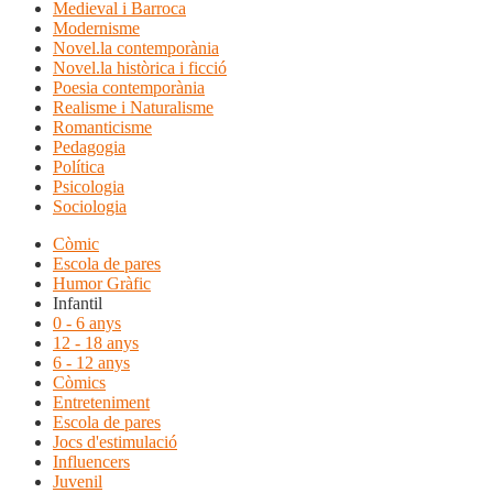
Medieval i Barroca
Modernisme
Novel.la contemporània
Novel.la històrica i ficció
Poesia contemporània
Realisme i Naturalisme
Romanticisme
Pedagogia
Política
Psicologia
Sociologia
Còmic
Escola de pares
Humor Gràfic
Infantil
0 - 6 anys
12 - 18 anys
6 - 12 anys
Còmics
Entreteniment
Escola de pares
Jocs d'estimulació
Influencers
Juvenil