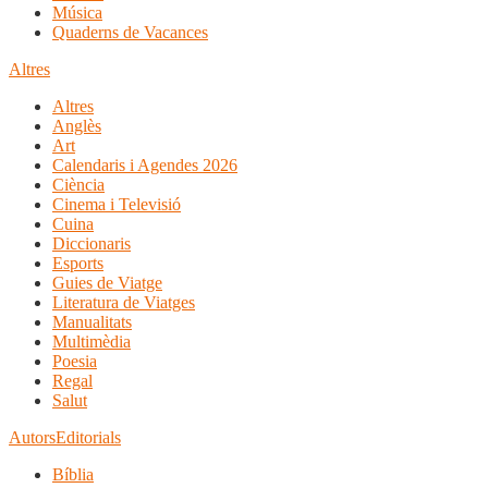
Música
Quaderns de Vacances
Altres
Altres
Anglès
Art
Calendaris i Agendes 2026
Ciència
Cinema i Televisió
Cuina
Diccionaris
Esports
Guies de Viatge
Literatura de Viatges
Manualitats
Multimèdia
Poesia
Regal
Salut
Autors
Editorials
Bíblia