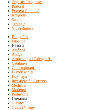
Objectes Religiosos
Pastoral
Primera Comunió
Religions
Santoral
Teologia
Vida religiosa
Biografies
Filosofia
Història
Amèrica
Antiga
Arqueologia i Paleografia
Catalunya
Contemporània
El món actual
Espanaya
Investigació i Corrents
Medieval
Moderna
Prehistòria
Literatura
Clàssica
Guies i Viatges