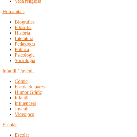
Vida religiosa
Humanitats
Biografies
Filosofia
Història
Literatura
Pedagogia
Política
Psicologia
Sociologia
Infantil / Juvenil
Còmic
Escola de pares
Humor Gràfic
Infantil
Influencers
Juvenil
Videojocs
Escolar
Escolar