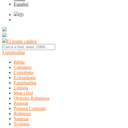
Español
(0)
El nostre catàleg
Espiritualitat
Bíblia
Catequesi
Cristologia
Eclesiologia
Espiritualitat
Litúrgia
Mort i Dol
Objectes Religiosos
Pastoral
Primera Comunió
Religions
Santoral
Teologia