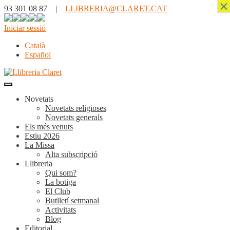
×
93 301 08 87 |
LLIBRERIA@CLARET.CAT
Iniciar sessió
Català
Español
Novetats
Novetats religioses
Novetats generals
Els més venuts
Estiu 2026
La Missa
Alta subscripció
Llibreria
Qui som?
La botiga
El Club
Butlletí setmanal
Activitats
Blog
Editorial