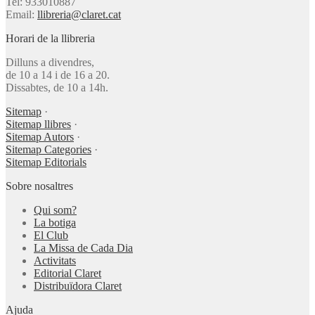
Tel: 933010887
Email:
llibreria@claret.cat
Horari de la llibreria
Dilluns a divendres,
de 10 a 14 i de 16 a 20.
Dissabtes, de 10 a 14h.
Sitemap
·
Sitemap llibres
·
Sitemap Autors
·
Sitemap Categories
·
Sitemap Editorials
Sobre nosaltres
Qui som?
La botiga
El Club
La Missa de Cada Dia
Activitats
Editorial Claret
Distribuïdora Claret
Ajuda