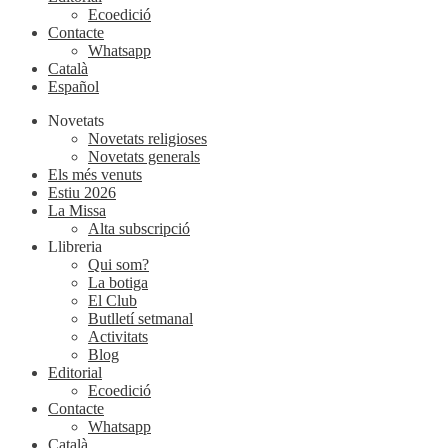
Ecoedició
Contacte
Whatsapp
Català
Español
Novetats
Novetats religioses
Novetats generals
Els més venuts
Estiu 2026
La Missa
Alta subscripció
Llibreria
Qui som?
La botiga
El Club
Butlletí setmanal
Activitats
Blog
Editorial
Ecoedició
Contacte
Whatsapp
Català