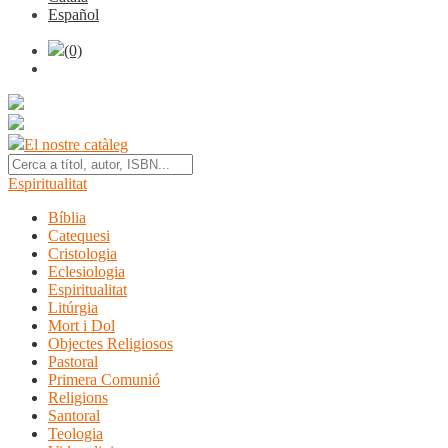
Español
(0)
El nostre catàleg
Espiritualitat
Bíblia
Catequesi
Cristologia
Eclesiologia
Espiritualitat
Litúrgia
Mort i Dol
Objectes Religiosos
Pastoral
Primera Comunió
Religions
Santoral
Teologia