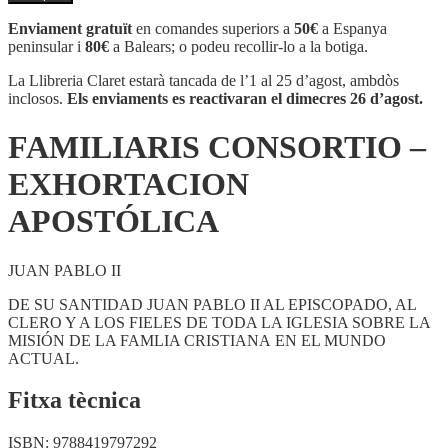
FAMILIARIS
CONSORTIO
Enviament gratuït
en comandes superiors a
50€
a Espanya
-
peninsular i
80€
a Balears; o podeu recollir-lo a la botiga.
EXHORTACION
APOSTÓLICA
La Llibreria Claret estarà tancada de l’1 al 25 d’agost, ambdòs
inclosos.
Els enviaments es reactivaran el dimecres 26 d’agost.
FAMILIARIS CONSORTIO –
EXHORTACION
APOSTÓLICA
JUAN PABLO II
DE SU SANTIDAD JUAN PABLO II AL EPISCOPADO, AL
CLERO Y A LOS FIELES DE TODA LA IGLESIA SOBRE LA
MISIÓN DE LA FAMLIA CRISTIANA EN EL MUNDO
ACTUAL.
Fitxa tècnica
ISBN:
9788419797292