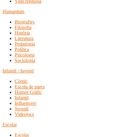
Vida religiosa
Humanitats
Biografies
Filosofia
Història
Literatura
Pedagogia
Política
Psicologia
Sociologia
Infantil / Juvenil
Còmic
Escola de pares
Humor Gràfic
Infantil
Influencers
Juvenil
Videojocs
Escolar
Escolar