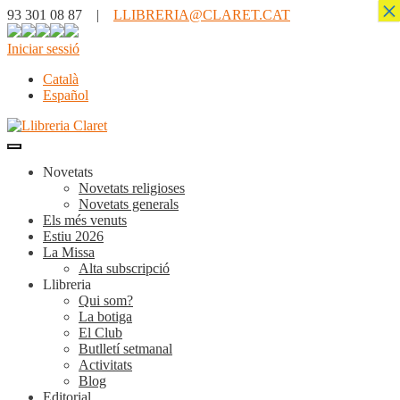
×
93 301 08 87 |
LLIBRERIA@CLARET.CAT
Iniciar sessió
Català
Español
Novetats
Novetats religioses
Novetats generals
Els més venuts
Estiu 2026
La Missa
Alta subscripció
Llibreria
Qui som?
La botiga
El Club
Butlletí setmanal
Activitats
Blog
Editorial