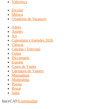
Videojocs
Escolar
Música
Quaderns de Vacances
Altres
Anglès
Art
Calendaris i Agendes 2026
Ciència
Cinema i Televisió
Cuina
Diccionaris
Esports
Guies de Viatge
Literatura de Viatges
Manualitats
Multimèdia
Poesia
Regal
Salut
Inici/CAT/
Espiritualitat