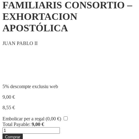
FAMILIARIS CONSORTIO –
EXHORTACION
APOSTÓLICA
JUAN PABLO II
Compartir
5% descompte exclusiu web
9,00
€
8,55
€
Embolicar per a regal (
0,00
€
)
Total Payable:
9,00
€
quantitat
de
Comprar