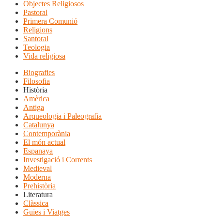
Objectes Religiosos
Pastoral
Primera Comunió
Religions
Santoral
Teologia
Vida religiosa
Biografies
Filosofia
Història
Amèrica
Antiga
Arqueologia i Paleografia
Catalunya
Contemporània
El món actual
Espanaya
Investigació i Corrents
Medieval
Moderna
Prehistòria
Literatura
Clàssica
Guies i Viatges