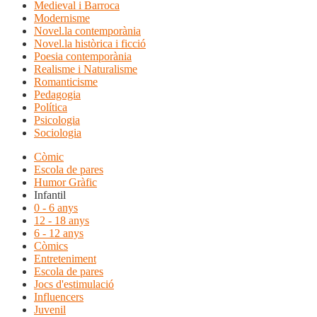
Medieval i Barroca
Modernisme
Novel.la contemporània
Novel.la històrica i ficció
Poesia contemporània
Realisme i Naturalisme
Romanticisme
Pedagogia
Política
Psicologia
Sociologia
Còmic
Escola de pares
Humor Gràfic
Infantil
0 - 6 anys
12 - 18 anys
6 - 12 anys
Còmics
Entreteniment
Escola de pares
Jocs d'estimulació
Influencers
Juvenil