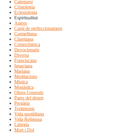
Catequesi
Cristologia
Eclesiologia
Espiritualitat
Autors
Camí de perfeccionament
Carmelitana
Claretiana
Cristocéntrica
Devocionaris
Diversa
Franciscana
Ignaciana
Mariana
Meditacions
Mística
Monàstica
Obres Generals
Pares del desert
Pregària
Testimonis
Vida quotidiana
Vida Religiosa
Litúrgia
Mort i Dol