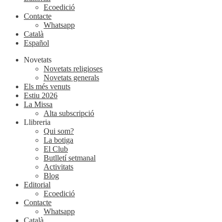
Ecoedició
Contacte
Whatsapp
Català
Español
Novetats
Novetats religioses
Novetats generals
Els més venuts
Estiu 2026
La Missa
Alta subscripció
Llibreria
Qui som?
La botiga
El Club
Butlletí setmanal
Activitats
Blog
Editorial
Ecoedició
Contacte
Whatsapp
Català