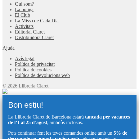
Qui som?
La botiga
El Club
La Missa de Cada Dia
Activitats
Editorial Claret
Distribuïdora Claret
Ajuda
Avís legal
Política de privacitat
Política de cookies
Política de devolucions web
© 2026 Llibreria Claret
Bon estiu!
La Llibreria Claret de Barcelona estarà
tancada per vacances
de l’1 al 25 d’agost
, ambdòs inclosos.
Pots continuar fent les teves comandes online amb un
5% de
descompte en aquesta pàgina web
i els enviaments es