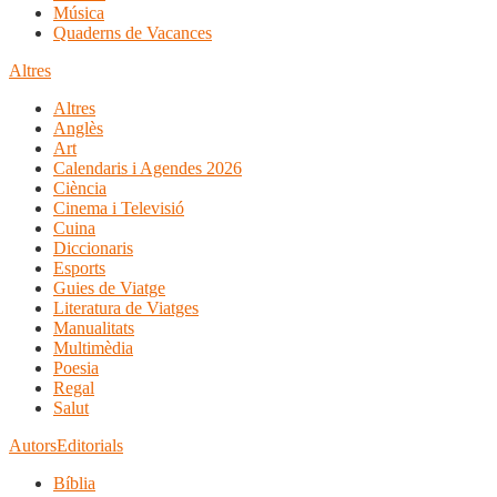
Música
Quaderns de Vacances
Altres
Altres
Anglès
Art
Calendaris i Agendes 2026
Ciència
Cinema i Televisió
Cuina
Diccionaris
Esports
Guies de Viatge
Literatura de Viatges
Manualitats
Multimèdia
Poesia
Regal
Salut
Autors
Editorials
Bíblia