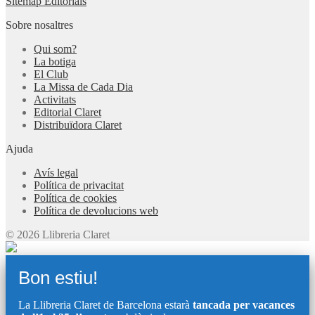
Sitemap Editorials
Sobre nosaltres
Qui som?
La botiga
El Club
La Missa de Cada Dia
Activitats
Editorial Claret
Distribuïdora Claret
Ajuda
Avís legal
Política de privacitat
Política de cookies
Política de devolucions web
© 2026 Llibreria Claret
Bon estiu!
La Llibreria Claret de Barcelona estarà
tancada per vacances