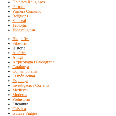
Objectes Religiosos
Pastoral
Primera Comunió
Religions
Santoral
Teologia
Vida religiosa
Biografies
Filosofia
Història
Amèrica
Antiga
Arqueologia i Paleografia
Catalunya
Contemporània
El món actual
Espanaya
Investigació i Corrents
Medieval
Moderna
Prehistòria
Literatura
Clàssica
Guies i Viatges