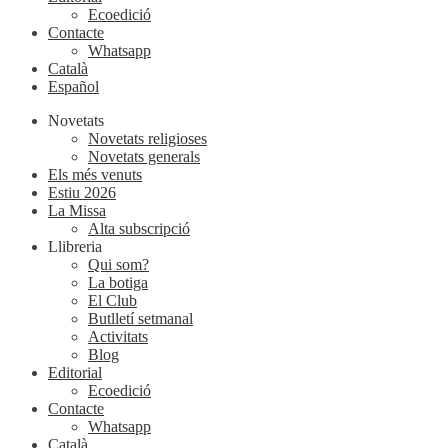
Ecoedició
Contacte
Whatsapp
Català
Español
Novetats
Novetats religioses
Novetats generals
Els més venuts
Estiu 2026
La Missa
Alta subscripció
Llibreria
Qui som?
La botiga
El Club
Butlletí setmanal
Activitats
Blog
Editorial
Ecoedició
Contacte
Whatsapp
Català