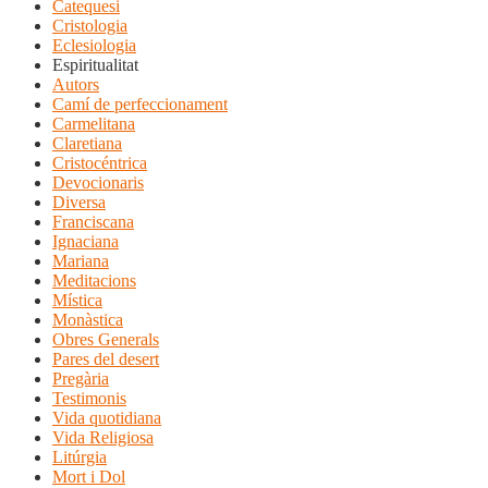
Catequesi
Cristologia
Eclesiologia
Espiritualitat
Autors
Camí de perfeccionament
Carmelitana
Claretiana
Cristocéntrica
Devocionaris
Diversa
Franciscana
Ignaciana
Mariana
Meditacions
Mística
Monàstica
Obres Generals
Pares del desert
Pregària
Testimonis
Vida quotidiana
Vida Religiosa
Litúrgia
Mort i Dol