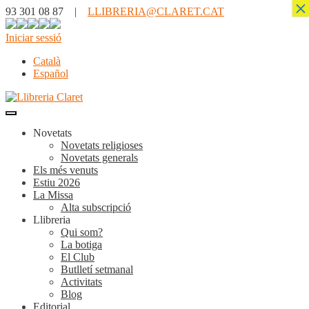
×
93 301 08 87 |
LLIBRERIA@CLARET.CAT
Iniciar sessió
Català
Español
Novetats
Novetats religioses
Novetats generals
Els més venuts
Estiu 2026
La Missa
Alta subscripció
Llibreria
Qui som?
La botiga
El Club
Butlletí setmanal
Activitats
Blog
Editorial