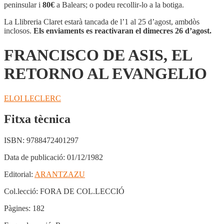
ASIS,
peninsular i
80€
a Balears; o podeu recollir-lo a la botiga.
EL
RETORNO
La Llibreria Claret estarà tancada de l’1 al 25 d’agost, ambdòs
AL
inclosos.
Els enviaments es reactivaran el dimecres 26 d’agost.
EVANGELIO
FRANCISCO DE ASIS, EL
RETORNO AL EVANGELIO
ELOI LECLERC
Fitxa tècnica
ISBN:
9788472401297
Data de publicació:
01/12/1982
Editorial:
ARANTZAZU
Col.lecció:
FORA DE COL.LECCIÓ
Pàgines:
182