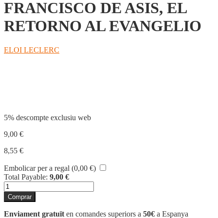
FRANCISCO DE ASIS, EL
RETORNO AL EVANGELIO
ELOI LECLERC
Compartir
5% descompte exclusiu web
9,00
€
8,55
€
Embolicar per a regal (
0,00
€
)
Total Payable:
9,00
€
quantitat
de
Comprar
FRANCISCO
DE
Enviament gratuït
en comandes superiors a
50€
a Espanya