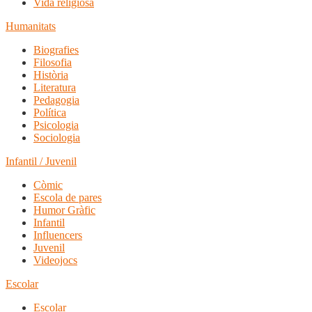
Vida religiosa
Humanitats
Biografies
Filosofia
Història
Literatura
Pedagogia
Política
Psicologia
Sociologia
Infantil / Juvenil
Còmic
Escola de pares
Humor Gràfic
Infantil
Influencers
Juvenil
Videojocs
Escolar
Escolar