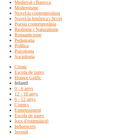
Medieval i Barroca
Modernisme
Novel.la contemporània
Novel.la històrica i ficció
Poesia contemporània
Realisme i Naturalisme
Romanticisme
Pedagogia
Política
Psicologia
Sociologia
Còmic
Escola de pares
Humor Gràfic
Infantil
0 - 6 anys
12 - 18 anys
6 - 12 anys
Còmics
Entreteniment
Escola de pares
Jocs d'estimulació
Influencers
Juvenil