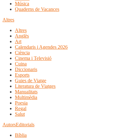
Música
Quaderns de Vacances
Altres
Altres
Anglès
Art
Calendaris i Agendes 2026
Ciència
Cinema i Televisió
Cuina
Diccionaris
Esports
Guies de Viatge
Literatura de Viatges
Manualitats
Multimèdia
Poesia
Regal
Salut
Autors
Editorials
Bíblia