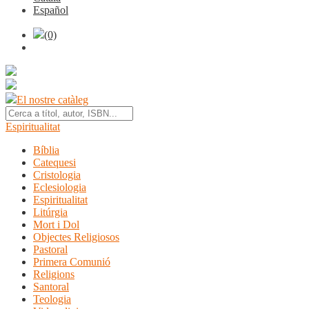
Español
(0)
El nostre catàleg
Espiritualitat
Bíblia
Catequesi
Cristologia
Eclesiologia
Espiritualitat
Litúrgia
Mort i Dol
Objectes Religiosos
Pastoral
Primera Comunió
Religions
Santoral
Teologia