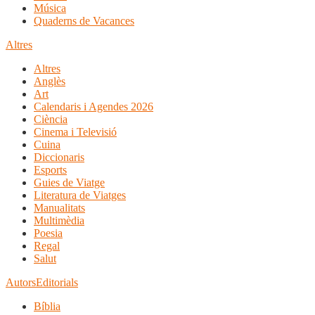
Música
Quaderns de Vacances
Altres
Altres
Anglès
Art
Calendaris i Agendes 2026
Ciència
Cinema i Televisió
Cuina
Diccionaris
Esports
Guies de Viatge
Literatura de Viatges
Manualitats
Multimèdia
Poesia
Regal
Salut
Autors
Editorials
Bíblia