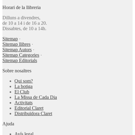
Horari de la llibreria
Dilluns a divendres,
de 10 a 14 i de 16 a 20.
Dissabtes, de 10 a 14h.
Sitemap
·
Sitemap llibres
·
Sitemap Autors
·
Sitemap Categories
·
Sitemap Editorials
Sobre nosaltres
Qui som?
La botiga
El Club
La Missa de Cada Dia
Activitats
Editorial Claret
Distribuïdora Claret
Ajuda
Avís legal