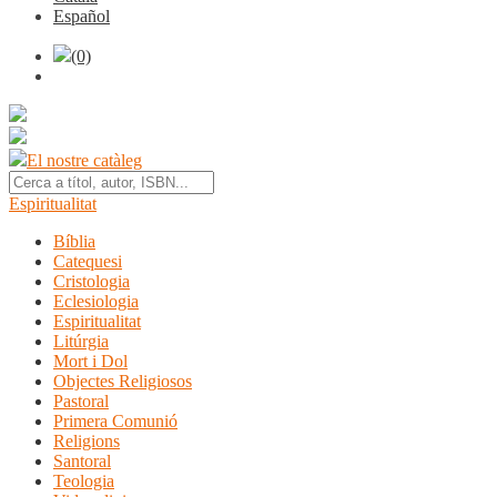
Español
(0)
El nostre catàleg
Espiritualitat
Bíblia
Catequesi
Cristologia
Eclesiologia
Espiritualitat
Litúrgia
Mort i Dol
Objectes Religiosos
Pastoral
Primera Comunió
Religions
Santoral
Teologia