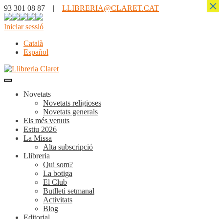
×
93 301 08 87 |
LLIBRERIA@CLARET.CAT
Iniciar sessió
Català
Español
Novetats
Novetats religioses
Novetats generals
Els més venuts
Estiu 2026
La Missa
Alta subscripció
Llibreria
Qui som?
La botiga
El Club
Butlletí setmanal
Activitats
Blog
Editorial