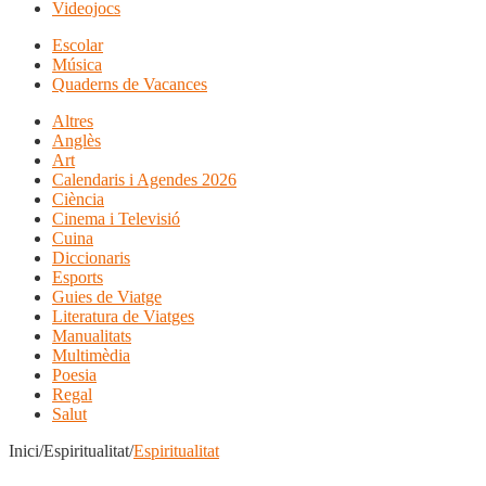
Videojocs
Escolar
Música
Quaderns de Vacances
Altres
Anglès
Art
Calendaris i Agendes 2026
Ciència
Cinema i Televisió
Cuina
Diccionaris
Esports
Guies de Viatge
Literatura de Viatges
Manualitats
Multimèdia
Poesia
Regal
Salut
Inici/Espiritualitat/
Espiritualitat