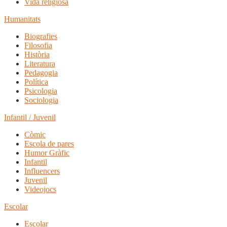
Vida religiosa
Humanitats
Biografies
Filosofia
Història
Literatura
Pedagogia
Política
Psicologia
Sociologia
Infantil / Juvenil
Còmic
Escola de pares
Humor Gràfic
Infantil
Influencers
Juvenil
Videojocs
Escolar
Escolar