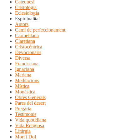
Catequesi
Cristologia
Eclesiologia
Espiritualitat
Autors
Camí de perfeccionament
Carmelitana
Claretiana
Cristocéntrica
Devocionaris
Diversa
Franciscana
Ignaciana
Mariana
Meditacions
Mística
Monàstica
Obres Generals
Pares del desert
Pregària
Testimonis
Vida quotidiana
Vida Religiosa
Litúrgia
Mort i Dol