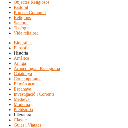
Objectes Religiosos
Pastoral
Primera Comunió
Religions
Santoral
Teologia
Vida religiosa
Biografies
Filosofia
Història
Amèrica
Antiga
Arqueologia i Paleografia
Catalunya
Contemporània
El món actual
Espanaya
Investigació i Corrents
Medieval
Moderna
Prehistòria
Literatura
Clàssica
Guies i Viatges