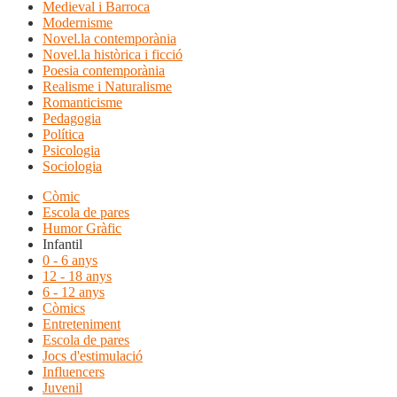
Medieval i Barroca
Modernisme
Novel.la contemporània
Novel.la històrica i ficció
Poesia contemporània
Realisme i Naturalisme
Romanticisme
Pedagogia
Política
Psicologia
Sociologia
Còmic
Escola de pares
Humor Gràfic
Infantil
0 - 6 anys
12 - 18 anys
6 - 12 anys
Còmics
Entreteniment
Escola de pares
Jocs d'estimulació
Influencers
Juvenil