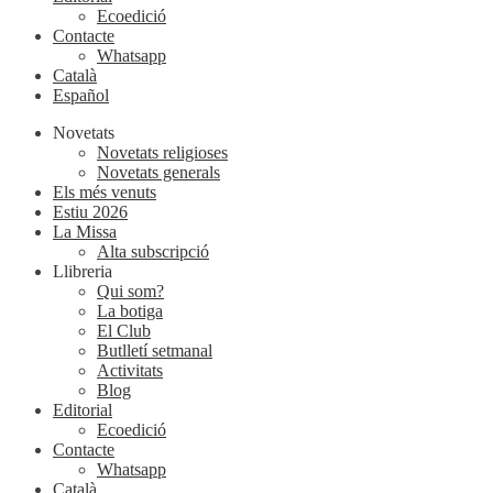
Ecoedició
Contacte
Whatsapp
Català
Español
Novetats
Novetats religioses
Novetats generals
Els més venuts
Estiu 2026
La Missa
Alta subscripció
Llibreria
Qui som?
La botiga
El Club
Butlletí setmanal
Activitats
Blog
Editorial
Ecoedició
Contacte
Whatsapp
Català