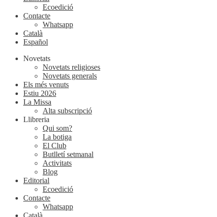
Ecoedició
Contacte
Whatsapp
Català
Español
Novetats
Novetats religioses
Novetats generals
Els més venuts
Estiu 2026
La Missa
Alta subscripció
Llibreria
Qui som?
La botiga
El Club
Butlletí setmanal
Activitats
Blog
Editorial
Ecoedició
Contacte
Whatsapp
Català