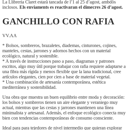
La Llibreria Claret estarà tancada de l’1 al 25 d’agost, ambdòs
inclosos.
Els enviaments es reactivaran el dimecres 26 d’agost.
GANCHILLO CON RAFIA
VV.AA
* Bolsos, sombreros, brazaletes, diademas, cinturones, cojines,
manteles, cestas, jarrones y adornos hechos con un material
ecológico, natural y sostenible.
* A través de instrucciones paso a paso, diagramas y patrones
escritos, algo muy útil porque trabajar con rafia requiere adaptarse a
una fibra más rígida y menos flexible que la lana tradicional, cree
artículos elegantes, cien por cien a base de material vegetal.
* Una combinación de artesanía contemporánea, estética
mediterránea y sostenibilidad.
Una obra que muestra un buen equilibrio entre moda y decoración:
los bolsos y sombreros tienen un aire elegante y veraniego muy
actual, mientras que las cestas y jarrones mantienen una línea
minimalista y artesanal. Además, el enfoque ecológico conecta muy
bien con tendencias contemporáneas de consumo consciente.
Ideal para para tejedores de nivel intermedio que quieran explorar