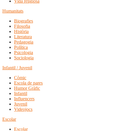
Vida religiosa
Humanitats
Biografies
Filosofia
Història
Literatura
Pedagogia
Política
Psicologia
Sociologia
Infantil / Juvenil
Còmic
Escola de pares
Humor Gràfic
Infantil
Influencers
Juvenil
Videojocs
Escolar
Escolar