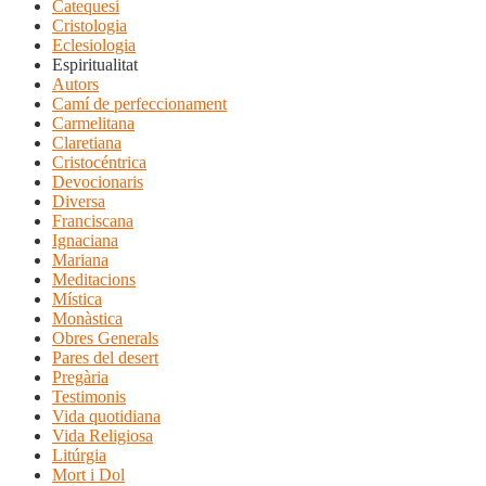
Catequesi
Cristologia
Eclesiologia
Espiritualitat
Autors
Camí de perfeccionament
Carmelitana
Claretiana
Cristocéntrica
Devocionaris
Diversa
Franciscana
Ignaciana
Mariana
Meditacions
Mística
Monàstica
Obres Generals
Pares del desert
Pregària
Testimonis
Vida quotidiana
Vida Religiosa
Litúrgia
Mort i Dol