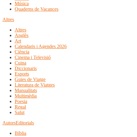
Música
Quaderns de Vacances
Altres
Altres
Anglès
Art
Calendaris i Agendes 2026
Ciència
Cinema i Televisió
Cuina
Diccionaris
Esports
Guies de Viatge
Literatura de Viatges
Manualitats
Multimèdia
Poesia
Regal
Salut
Autors
Editorials
Bíblia