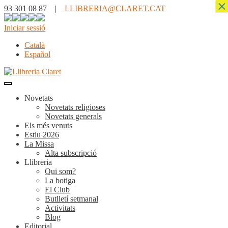
×
93 301 08 87 |
LLIBRERIA@CLARET.CAT
Iniciar sessió
Català
Español
Novetats
Novetats religioses
Novetats generals
Els més venuts
Estiu 2026
La Missa
Alta subscripció
Llibreria
Qui som?
La botiga
El Club
Butlletí setmanal
Activitats
Blog
Editorial