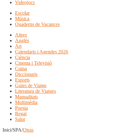
Videojocs
Escolar
Música
Quaderns de Vacances
Altres
Anglès
Art
Calendaris i Agendes 2026
Ciència
Cinema i Televisió
Cuina
Diccionaris
Esports
Guies de Viatge
Literatura de Viatges
Manualitats
Multimèdia
Poesia
Regal
Salut
Inici/SPA/
Otras