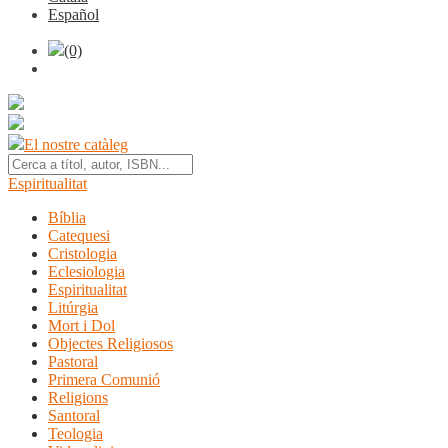
Español
(0)
El nostre catàleg
Espiritualitat
Bíblia
Catequesi
Cristologia
Eclesiologia
Espiritualitat
Litúrgia
Mort i Dol
Objectes Religiosos
Pastoral
Primera Comunió
Religions
Santoral
Teologia