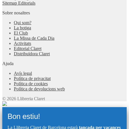
Sitemap Editorials
Sobre nosaltres
Qui som?
La botiga
El Club
La Missa de Cada Dia
Activitats
Editorial Claret
Distribuïdora Claret
Ajuda
Avís legal
Política de privacitat
Política de cookies
Política de devolucions web
© 2026 Llibreria Claret
Bon estiu!
La Llibreria Claret de Barcelona estarà
tancada per vacances