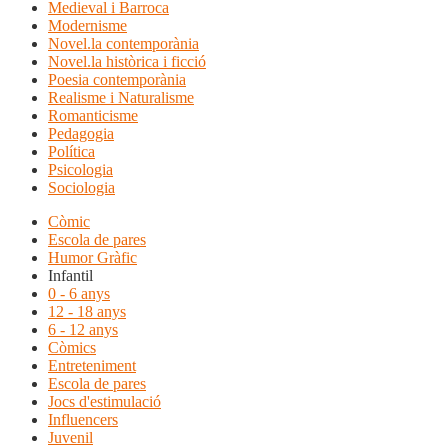
Medieval i Barroca
Modernisme
Novel.la contemporània
Novel.la històrica i ficció
Poesia contemporània
Realisme i Naturalisme
Romanticisme
Pedagogia
Política
Psicologia
Sociologia
Còmic
Escola de pares
Humor Gràfic
Infantil
0 - 6 anys
12 - 18 anys
6 - 12 anys
Còmics
Entreteniment
Escola de pares
Jocs d'estimulació
Influencers
Juvenil