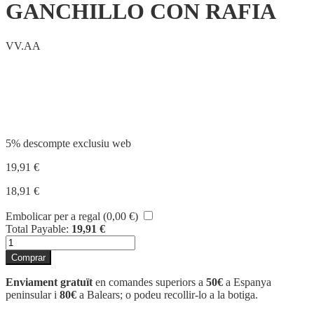
GANCHILLO CON RAFIA
VV.AA
Compartir
5% descompte exclusiu web
19,91
€
18,91
€
Embolicar per a regal (
0,00
€
)
Total Payable:
19,91
€
quantitat
de
Comprar
GANCHILLO
CON
Enviament gratuït
en comandes superiors a
50€
a Espanya
RAFIA
peninsular i
80€
a Balears; o podeu recollir-lo a la botiga.