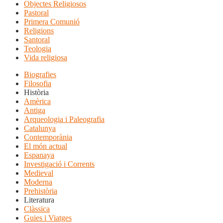
Objectes Religiosos
Pastoral
Primera Comunió
Religions
Santoral
Teologia
Vida religiosa
Biografies
Filosofia
Història
Amèrica
Antiga
Arqueologia i Paleografia
Catalunya
Contemporània
El món actual
Espanaya
Investigació i Corrents
Medieval
Moderna
Prehistòria
Literatura
Clàssica
Guies i Viatges