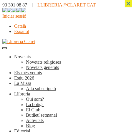
×
93 301 08 87 |
LLIBRERIA@CLARET.CAT
Iniciar sessió
Català
Español
Novetats
Novetats religioses
Novetats generals
Els més venuts
Estiu 2026
La Missa
Alta subscripció
Llibreria
Qui som?
La botiga
El Club
Butlletí setmanal
Activitats
Blog
Editorial