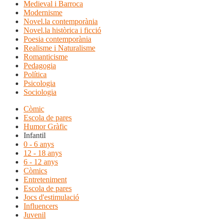
Medieval i Barroca
Modernisme
Novel.la contemporània
Novel.la històrica i ficció
Poesia contemporània
Realisme i Naturalisme
Romanticisme
Pedagogia
Política
Psicologia
Sociologia
Còmic
Escola de pares
Humor Gràfic
Infantil
0 - 6 anys
12 - 18 anys
6 - 12 anys
Còmics
Entreteniment
Escola de pares
Jocs d'estimulació
Influencers
Juvenil