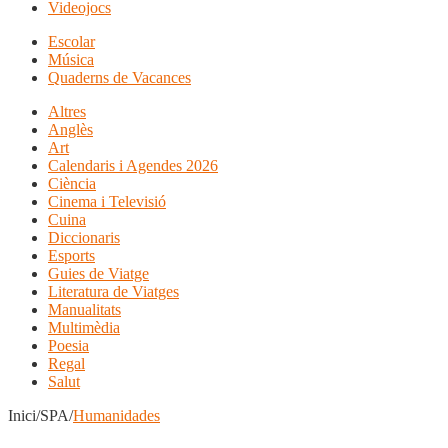
Videojocs
Escolar
Música
Quaderns de Vacances
Altres
Anglès
Art
Calendaris i Agendes 2026
Ciència
Cinema i Televisió
Cuina
Diccionaris
Esports
Guies de Viatge
Literatura de Viatges
Manualitats
Multimèdia
Poesia
Regal
Salut
Inici/SPA/
Humanidades