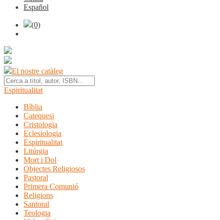
Español
(0)
El nostre catàleg
Espiritualitat
Bíblia
Catequesi
Cristologia
Eclesiologia
Espiritualitat
Litúrgia
Mort i Dol
Objectes Religiosos
Pastoral
Primera Comunió
Religions
Santoral
Teologia