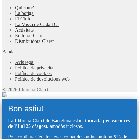
Qui som?
La botiga
El Club
La Missa de Cada Dia
Activitats
Editorial Claret
Distribuïdora Claret
Ajuda
Avís legal
Política de privacitat
Política de cookies
Política de devolucions web
© 2026 Llibreria Claret
Bon estiu!
La Llibreria Claret de Barcelona estarà
tancada per vacances
de l’1 al 25 d’agost
, ambdòs inclosos.
Pots continuar fent les teves comandes online amb un
5% de