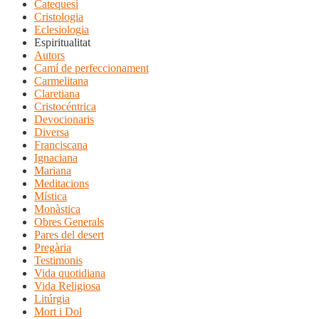
Catequesi
Cristologia
Eclesiologia
Espiritualitat
Autors
Camí de perfeccionament
Carmelitana
Claretiana
Cristocéntrica
Devocionaris
Diversa
Franciscana
Ignaciana
Mariana
Meditacions
Mística
Monàstica
Obres Generals
Pares del desert
Pregària
Testimonis
Vida quotidiana
Vida Religiosa
Litúrgia
Mort i Dol