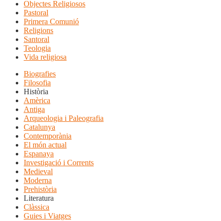
Objectes Religiosos
Pastoral
Primera Comunió
Religions
Santoral
Teologia
Vida religiosa
Biografies
Filosofia
Història
Amèrica
Antiga
Arqueologia i Paleografia
Catalunya
Contemporània
El món actual
Espanaya
Investigació i Corrents
Medieval
Moderna
Prehistòria
Literatura
Clàssica
Guies i Viatges