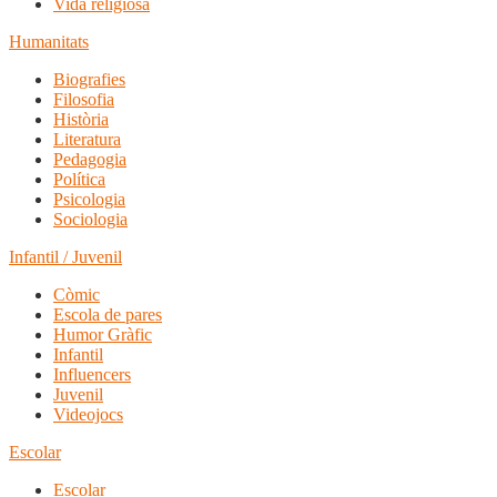
Vida religiosa
Humanitats
Biografies
Filosofia
Història
Literatura
Pedagogia
Política
Psicologia
Sociologia
Infantil / Juvenil
Còmic
Escola de pares
Humor Gràfic
Infantil
Influencers
Juvenil
Videojocs
Escolar
Escolar