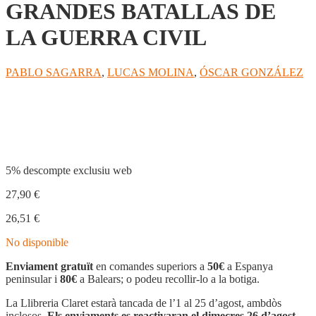
GRANDES BATALLAS DE
LA GUERRA CIVIL
PABLO SAGARRA
,
LUCAS MOLINA
,
ÓSCAR GONZÁLEZ
Compartir
5% descompte exclusiu web
27,90
€
26,51
€
No disponible
Enviament gratuït
en comandes superiors a
50€
a Espanya
peninsular i
80€
a Balears; o podeu recollir-lo a la botiga.
La Llibreria Claret estarà tancada de l’1 al 25 d’agost, ambdòs
inclosos.
Els enviaments es reactivaran el dimecres 26 d’agost.