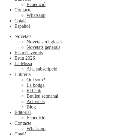
Ecoedició
Contacte
Whatsapp
Català
Español
Novetats
Novetats religioses
Novetats generals
Els més venuts
Estiu 2026
La Missa
Alta subscripció
Llibreria
Qui som?
La botiga
El Club
Butlletí setmanal
Activitats
Blog
Editorial
Ecoedició
Contacte
Whatsapp
Català