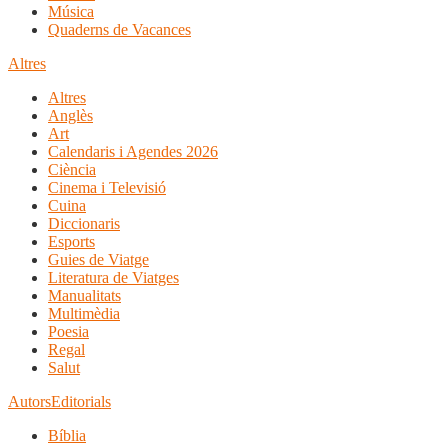
Música
Quaderns de Vacances
Altres
Altres
Anglès
Art
Calendaris i Agendes 2026
Ciència
Cinema i Televisió
Cuina
Diccionaris
Esports
Guies de Viatge
Literatura de Viatges
Manualitats
Multimèdia
Poesia
Regal
Salut
Autors
Editorials
Bíblia