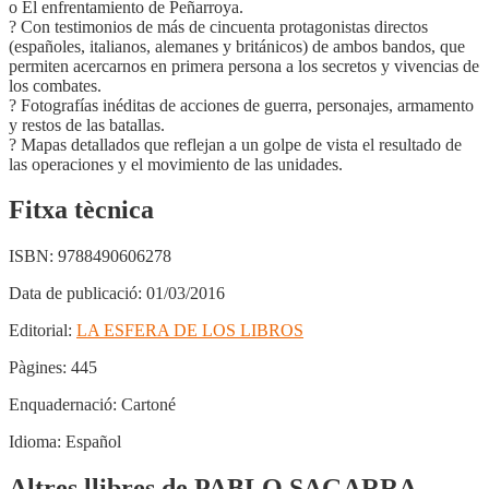
o El enfrentamiento de Peñarroya.
? Con testimonios de más de cincuenta protagonistas directos
(españoles, italianos, alemanes y británicos) de ambos bandos, que
permiten acercarnos en primera persona a los secretos y vivencias de
los combates.
? Fotografías inéditas de acciones de guerra, personajes, armamento
y restos de las batallas.
? Mapas detallados que reflejan a un golpe de vista el resultado de
las operaciones y el movimiento de las unidades.
Fitxa tècnica
ISBN:
9788490606278
Data de publicació:
01/03/2016
Editorial:
LA ESFERA DE LOS LIBROS
Pàgines:
445
Enquadernació:
Cartoné
Idioma:
Español
Altres llibres de PABLO SAGARRA