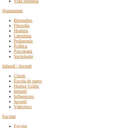
Vida religiosa
Humanitats
Biografies
Filosofia
Història
Literatura
Pedagogia
Política
Psicologia
Sociologia
Infantil / Juvenil
Còmic
Escola de pares
Humor Gràfic
Infantil
Influencers
Juvenil
Videojocs
Escolar
Escolar