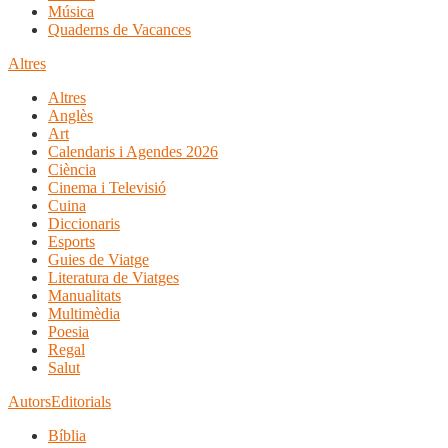
Música
Quaderns de Vacances
Altres
Altres
Anglès
Art
Calendaris i Agendes 2026
Ciència
Cinema i Televisió
Cuina
Diccionaris
Esports
Guies de Viatge
Literatura de Viatges
Manualitats
Multimèdia
Poesia
Regal
Salut
Autors
Editorials
Bíblia