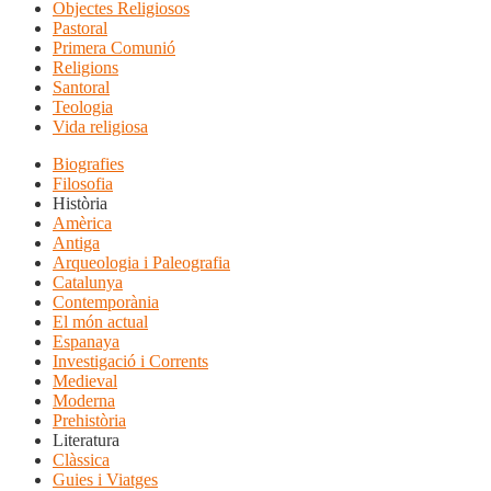
Objectes Religiosos
Pastoral
Primera Comunió
Religions
Santoral
Teologia
Vida religiosa
Biografies
Filosofia
Història
Amèrica
Antiga
Arqueologia i Paleografia
Catalunya
Contemporània
El món actual
Espanaya
Investigació i Corrents
Medieval
Moderna
Prehistòria
Literatura
Clàssica
Guies i Viatges