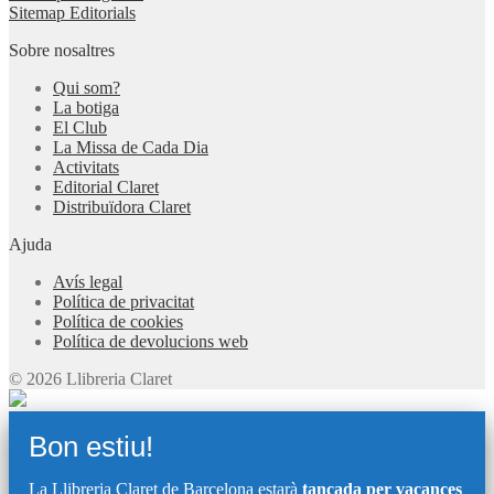
Sitemap Editorials
Sobre nosaltres
Qui som?
La botiga
El Club
La Missa de Cada Dia
Activitats
Editorial Claret
Distribuïdora Claret
Ajuda
Avís legal
Política de privacitat
Política de cookies
Política de devolucions web
© 2026 Llibreria Claret
Bon estiu!
La Llibreria Claret de Barcelona estarà
tancada per vacances