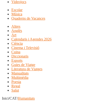
Videojocs
Escolar
Música
Quaderns de Vacances
Altres
Anglès
Art
Calendaris i Agendes 2026
Ciència
Cinema i Televisió
Cuina
Diccionaris
Esports
Guies de Viatge
Literatura de Viatges
Manualitats
Multimèdia
Poesia
Regal
Salut
Inici/CAT/
Humanitats