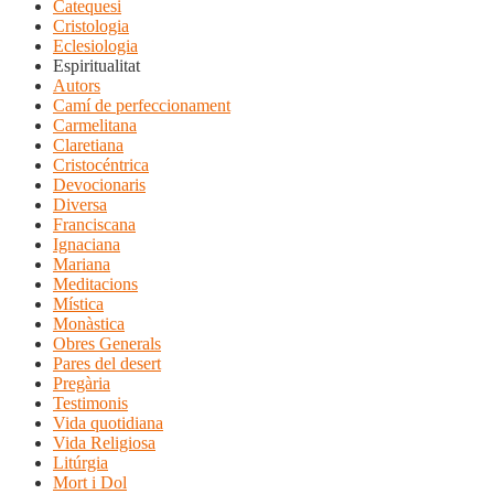
Catequesi
Cristologia
Eclesiologia
Espiritualitat
Autors
Camí de perfeccionament
Carmelitana
Claretiana
Cristocéntrica
Devocionaris
Diversa
Franciscana
Ignaciana
Mariana
Meditacions
Mística
Monàstica
Obres Generals
Pares del desert
Pregària
Testimonis
Vida quotidiana
Vida Religiosa
Litúrgia
Mort i Dol