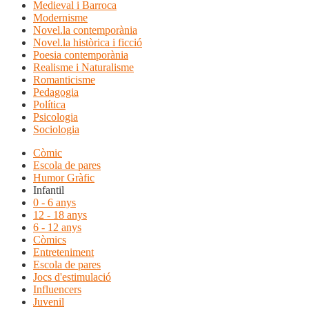
Medieval i Barroca
Modernisme
Novel.la contemporània
Novel.la històrica i ficció
Poesia contemporània
Realisme i Naturalisme
Romanticisme
Pedagogia
Política
Psicologia
Sociologia
Còmic
Escola de pares
Humor Gràfic
Infantil
0 - 6 anys
12 - 18 anys
6 - 12 anys
Còmics
Entreteniment
Escola de pares
Jocs d'estimulació
Influencers
Juvenil