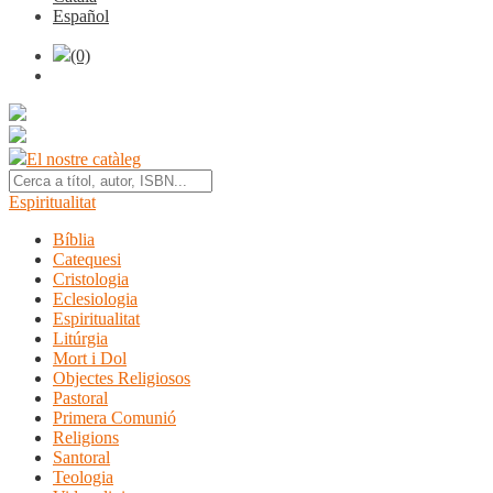
Español
(0)
El nostre catàleg
Espiritualitat
Bíblia
Catequesi
Cristologia
Eclesiologia
Espiritualitat
Litúrgia
Mort i Dol
Objectes Religiosos
Pastoral
Primera Comunió
Religions
Santoral
Teologia