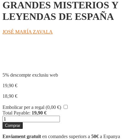
GRANDES MISTERIOS Y
LEYENDAS DE ESPAÑA
JOSÉ MARÍA ZAVALA
Compartir
5% descompte exclusiu web
19,90
€
18,90
€
Embolicar per a regal (
0,00
€
)
Total Payable:
19,90
€
quantitat
de
Comprar
GRANDES
MISTERIOS
Enviament gratuït
en comandes superiors a
50€
a Espanya