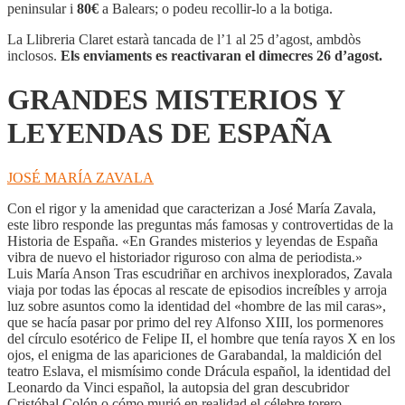
Y
peninsular i
80€
a Balears; o podeu recollir-lo a la botiga.
LEYENDAS
DE
La Llibreria Claret estarà tancada de l’1 al 25 d’agost, ambdòs
ESPAÑA
inclosos.
Els enviaments es reactivaran el dimecres 26 d’agost.
GRANDES MISTERIOS Y
LEYENDAS DE ESPAÑA
JOSÉ MARÍA ZAVALA
Con el rigor y la amenidad que caracterizan a José María Zavala,
este libro responde las preguntas más famosas y controvertidas de la
Historia de España. «En Grandes misterios y leyendas de España
vibra de nuevo el historiador riguroso con alma de periodista.»
Luis María Anson Tras escudriñar en archivos inexplorados, Zavala
viaja por todas las épocas al rescate de episodios increíbles y arroja
luz sobre asuntos como la identidad del «hombre de las mil caras»,
que se hacía pasar por primo del rey Alfonso XIII, los pormenores
del círculo esotérico de Felipe II, el hombre que tenía rayos X en los
ojos, el enigma de las apariciones de Garabandal, la maldición del
teatro Eslava, el mismísimo conde Drácula español, la identidad del
Leonardo da Vinci español, la autopsia del gran descubridor
Cristóbal Colón o cómo murió en realidad el célebre torero