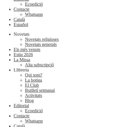
Ecoedició
Contacte
Whatsapp
Català
Español
Novetats
Novetats religioses
Novetats generals
Els més venuts
Estiu 2026
La Missa
Alta subscripció
Llibreria
Qui som?
La botiga
El Club
Butlletí setmanal
Activitats
Blog
Editorial
Ecoedició
Contacte
Whatsapp
Català