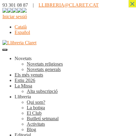
×
93 301 08 87 |
LLIBRERIA@CLARET.CAT
Iniciar sessió
Català
Español
Novetats
Novetats religioses
Novetats generals
Els més venuts
Estiu 2026
La Missa
Alta subscripció
Llibreria
Qui som?
La botiga
El Club
Butlletí setmanal
Activitats
Blog
Editorial