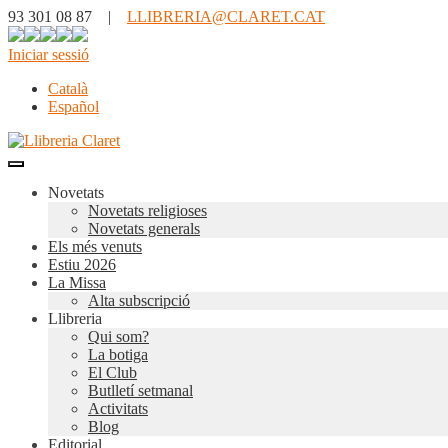
93 301 08 87 |
LLIBRERIA@CLARET.CAT
Iniciar sessió
Català
Español
Novetats
Novetats religioses
Novetats generals
Els més venuts
Estiu 2026
La Missa
Alta subscripció
Llibreria
Qui som?
La botiga
El Club
Butlletí setmanal
Activitats
Blog
Editorial