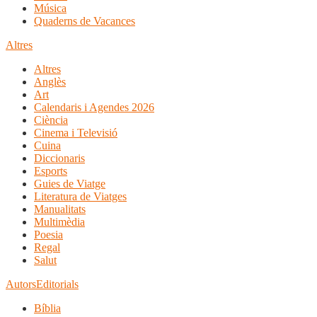
Música
Quaderns de Vacances
Altres
Altres
Anglès
Art
Calendaris i Agendes 2026
Ciència
Cinema i Televisió
Cuina
Diccionaris
Esports
Guies de Viatge
Literatura de Viatges
Manualitats
Multimèdia
Poesia
Regal
Salut
Autors
Editorials
Bíblia