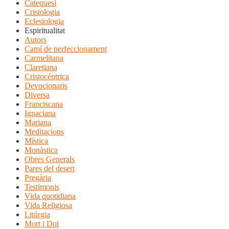
Catequesi
Cristologia
Eclesiologia
Espiritualitat
Autors
Camí de perfeccionament
Carmelitana
Claretiana
Cristocéntrica
Devocionaris
Diversa
Franciscana
Ignaciana
Mariana
Meditacions
Mística
Monàstica
Obres Generals
Pares del desert
Pregària
Testimonis
Vida quotidiana
Vida Religiosa
Litúrgia
Mort i Dol