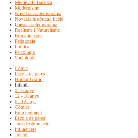
Medieval i Barroca
Modernisme
Novel.la contemporània
Novel.la històrica i ficció
Poesia contemporània
Realisme i Naturalisme
Romanticisme
Pedagogia
Política
Psicologia
Sociologia
Còmic
Escola de pares
Humor Gràfic
Infantil
0 - 6 anys
12 - 18 anys
6 - 12 anys
Còmics
Entreteniment
Escola de pares
Jocs d'estimulació
Influencers
Juvenil