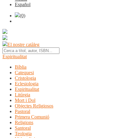
Español
(0)
El nostre catàleg
Espiritualitat
Bíblia
Catequesi
Cristologia
Eclesiologia
Espiritualitat
Litúrgia
Mort i Dol
Objectes Religiosos
Pastoral
Primera Comunió
Religions
Santoral
Teologia