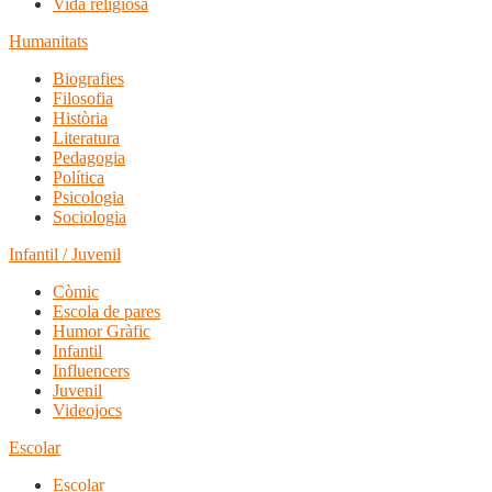
Vida religiosa
Humanitats
Biografies
Filosofia
Història
Literatura
Pedagogia
Política
Psicologia
Sociologia
Infantil / Juvenil
Còmic
Escola de pares
Humor Gràfic
Infantil
Influencers
Juvenil
Videojocs
Escolar
Escolar