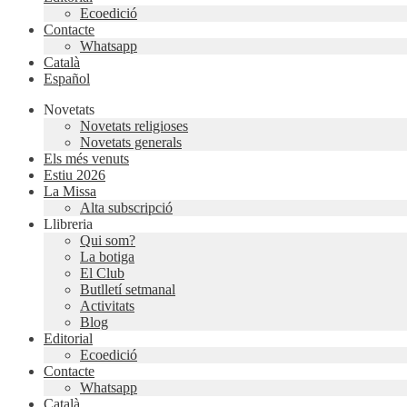
Ecoedició
Contacte
Whatsapp
Català
Español
Novetats
Novetats religioses
Novetats generals
Els més venuts
Estiu 2026
La Missa
Alta subscripció
Llibreria
Qui som?
La botiga
El Club
Butlletí setmanal
Activitats
Blog
Editorial
Ecoedició
Contacte
Whatsapp
Català