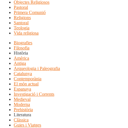
Objectes Religiosos
Pastoral
Primera Comunió
Religions
Santoral
Teologia
Vida religiosa
Biografies
Filosofia
Història
Amèrica
Antiga
Arqueologia i Paleografia
Catalunya
Contemporània
El món actual
Espanaya
Investigació i Corrents
Medieval
Moderna
Prehistòria
Literatura
Clàssica
Guies i Viatges