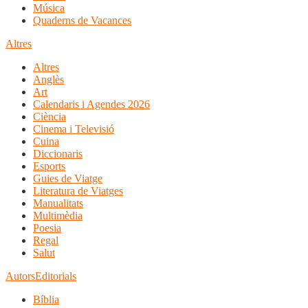
Música
Quaderns de Vacances
Altres
Altres
Anglès
Art
Calendaris i Agendes 2026
Ciència
Cinema i Televisió
Cuina
Diccionaris
Esports
Guies de Viatge
Literatura de Viatges
Manualitats
Multimèdia
Poesia
Regal
Salut
Autors
Editorials
Bíblia