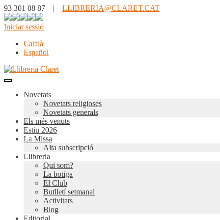
93 301 08 87 |
LLIBRERIA@CLARET.CAT
Iniciar sessió
Català
Español
Novetats
Novetats religioses
Novetats generals
Els més venuts
Estiu 2026
La Missa
Alta subscripció
Llibreria
Qui som?
La botiga
El Club
Butlletí setmanal
Activitats
Blog
Editorial