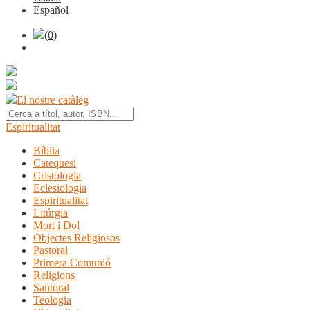
Español
(0)
El nostre catàleg
Espiritualitat
Bíblia
Catequesi
Cristologia
Eclesiologia
Espiritualitat
Litúrgia
Mort i Dol
Objectes Religiosos
Pastoral
Primera Comunió
Religions
Santoral
Teologia