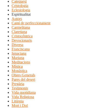
Catequesi
Cristologia
Eclesiologia
Espiritualitat
Autors
Camí de perfeccionament
Carmelitana
Claretiana
Cristocéntrica
Devocionaris
Diversa
Franciscana
Ignaciana
Mariana
Meditacions
Mística
Monàstica
Obres Generals
Pares del desert
Pregària
Testimonis
Vida quotidiana
Vida Religiosa
Litúrgia
Mort i Dol