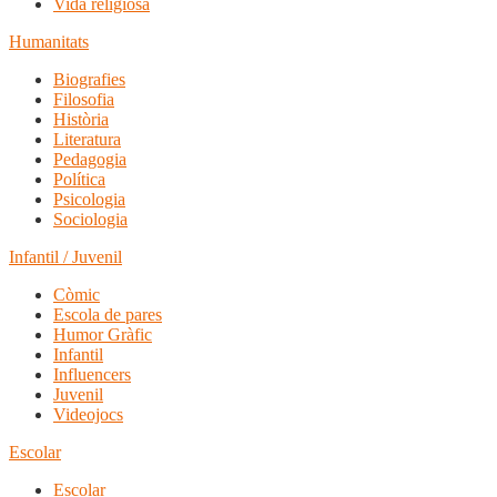
Vida religiosa
Humanitats
Biografies
Filosofia
Història
Literatura
Pedagogia
Política
Psicologia
Sociologia
Infantil / Juvenil
Còmic
Escola de pares
Humor Gràfic
Infantil
Influencers
Juvenil
Videojocs
Escolar
Escolar