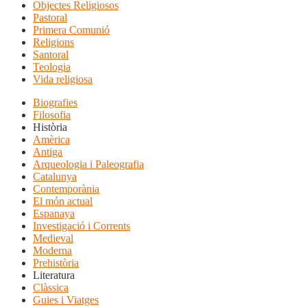
Objectes Religiosos
Pastoral
Primera Comunió
Religions
Santoral
Teologia
Vida religiosa
Biografies
Filosofia
Història
Amèrica
Antiga
Arqueologia i Paleografia
Catalunya
Contemporània
El món actual
Espanaya
Investigació i Corrents
Medieval
Moderna
Prehistòria
Literatura
Clàssica
Guies i Viatges