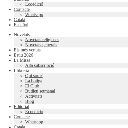
Ecoedició
Contacte
Whatsapp
Català
Español
Novetats
Novetats religioses
Novetats generals
Els més venuts
Estiu 2026
La Missa
Alta subscripció
Llibreria
Qui som?
La botiga
El Club
Butlletí setmanal
Activitats
Blog
Editorial
Ecoedició
Contacte
Whatsapp
Català