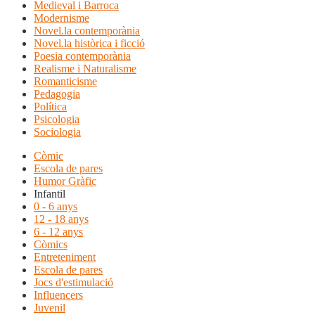
Medieval i Barroca
Modernisme
Novel.la contemporània
Novel.la històrica i ficció
Poesia contemporània
Realisme i Naturalisme
Romanticisme
Pedagogia
Política
Psicologia
Sociologia
Còmic
Escola de pares
Humor Gràfic
Infantil
0 - 6 anys
12 - 18 anys
6 - 12 anys
Còmics
Entreteniment
Escola de pares
Jocs d'estimulació
Influencers
Juvenil