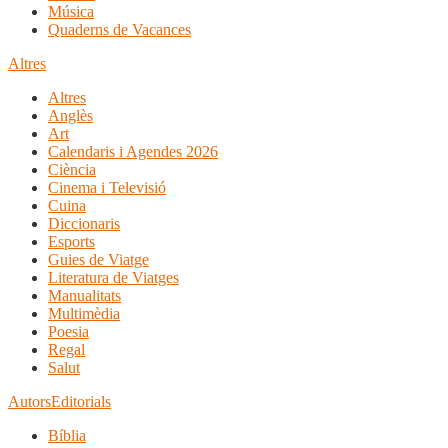
Música
Quaderns de Vacances
Altres
Altres
Anglès
Art
Calendaris i Agendes 2026
Ciència
Cinema i Televisió
Cuina
Diccionaris
Esports
Guies de Viatge
Literatura de Viatges
Manualitats
Multimèdia
Poesia
Regal
Salut
Autors
Editorials
Bíblia