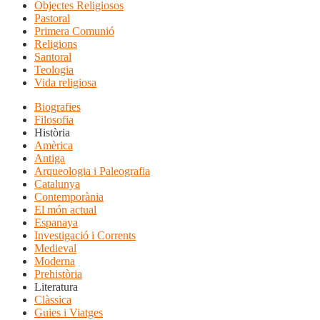
Objectes Religiosos
Pastoral
Primera Comunió
Religions
Santoral
Teologia
Vida religiosa
Biografies
Filosofia
Història
Amèrica
Antiga
Arqueologia i Paleografia
Catalunya
Contemporània
El món actual
Espanaya
Investigació i Corrents
Medieval
Moderna
Prehistòria
Literatura
Clàssica
Guies i Viatges