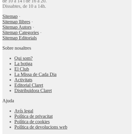
de 10 a 14 i de 16 a 20.
Dissabtes, de 10 a 14h.
Sitemap
·
Sitemap llibres
·
Sitemap Autors
·
Sitemap Categories
·
Sitemap Editorials
Sobre nosaltres
Qui som?
La botiga
El Club
La Missa de Cada Dia
Activitats
Editorial Claret
Distribuïdora Claret
Ajuda
Avís legal
Política de privacitat
Política de cookies
Política de devolucions web