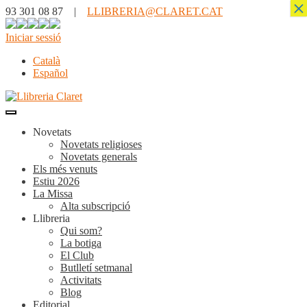
×
93 301 08 87 |
LLIBRERIA@CLARET.CAT
Iniciar sessió
Català
Español
Novetats
Novetats religioses
Novetats generals
Els més venuts
Estiu 2026
La Missa
Alta subscripció
Llibreria
Qui som?
La botiga
El Club
Butlletí setmanal
Activitats
Blog
Editorial