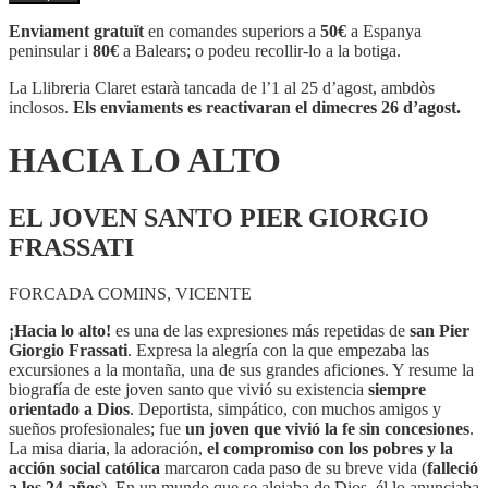
HACIA
LO
Enviament gratuït
en comandes superiors a
50€
a Espanya
ALTO
peninsular i
80€
a Balears; o podeu recollir-lo a la botiga.
La Llibreria Claret estarà tancada de l’1 al 25 d’agost, ambdòs
inclosos.
Els enviaments es reactivaran el dimecres 26 d’agost.
HACIA LO ALTO
EL JOVEN SANTO PIER GIORGIO
FRASSATI
FORCADA COMINS, VICENTE
¡Hacia lo alto!
es una de las expresiones más repetidas de
san Pier
Giorgio Frassati
. Expresa la alegría con la que empezaba las
excursiones a la montaña, una de sus grandes aficiones. Y resume la
biografía de este joven santo que vivió su existencia
siempre
orientado a Dios
. Deportista, simpático, con muchos amigos y
sueños profesionales; fue
un joven que vivió la fe sin concesiones
.
La misa diaria, la adoración,
el compromiso con los pobres y la
acción social católica
marcaron cada paso de su breve vida (
falleció
a los 24 años
). En un mundo que se alejaba de Dios, él lo anunciaba