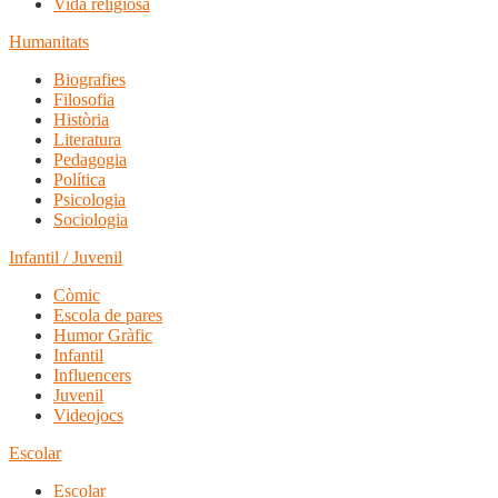
Vida religiosa
Humanitats
Biografies
Filosofia
Història
Literatura
Pedagogia
Política
Psicologia
Sociologia
Infantil / Juvenil
Còmic
Escola de pares
Humor Gràfic
Infantil
Influencers
Juvenil
Videojocs
Escolar
Escolar