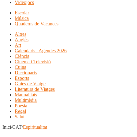
Videojocs
Escolar
Música
Quaderns de Vacances
Altres
Anglès
Art
Calendaris i Agendes 2026
Ciència
Cinema i Televisió
Cuina
Diccionaris
Esports
Guies de Viatge
Literatura de Viatges
Manualitats
Multimèdia
Poesia
Regal
Salut
Inici/CAT/
Espiritualitat