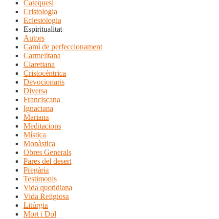
Catequesi
Cristologia
Eclesiologia
Espiritualitat
Autors
Camí de perfeccionament
Carmelitana
Claretiana
Cristocéntrica
Devocionaris
Diversa
Franciscana
Ignaciana
Mariana
Meditacions
Mística
Monàstica
Obres Generals
Pares del desert
Pregària
Testimonis
Vida quotidiana
Vida Religiosa
Litúrgia
Mort i Dol