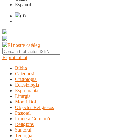
Español
(0)
El nostre catàleg
Espiritualitat
Bíblia
Catequesi
Cristologia
Eclesiologia
Espiritualitat
Litúrgia
Mort i Dol
Objectes Religiosos
Pastoral
Primera Comunió
Religions
Santoral
Teologia