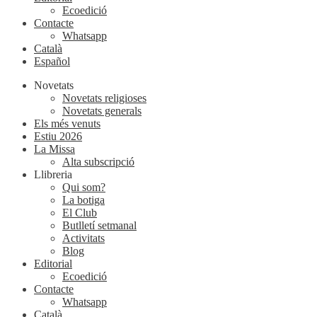
Ecoedició
Contacte
Whatsapp
Català
Español
Novetats
Novetats religioses
Novetats generals
Els més venuts
Estiu 2026
La Missa
Alta subscripció
Llibreria
Qui som?
La botiga
El Club
Butlletí setmanal
Activitats
Blog
Editorial
Ecoedició
Contacte
Whatsapp
Català