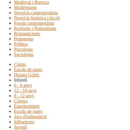
Medieval i Barroca
Modernisme
Novel.la contemporània
Novel.la històrica i ficció
Poesia contemporània
Realisme i Naturalisme
Romanticisme
Pedagogia
Política
Psicologia
Sociologia
Còmic
Escola de pares
Humor Gràfic
Infantil
0 - 6 anys
12 - 18 anys
6 - 12 anys
Còmics
Entreteniment
Escola de pares
Jocs d'estimulació
Influencers
Juvenil