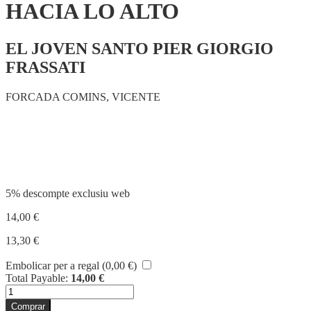
HACIA LO ALTO
EL JOVEN SANTO PIER GIORGIO
FRASSATI
FORCADA COMINS, VICENTE
Compartir
5% descompte exclusiu web
14,00
€
13,30
€
Embolicar per a regal (
0,00
€
)
Total Payable:
14,00
€
quantitat
de
Comprar