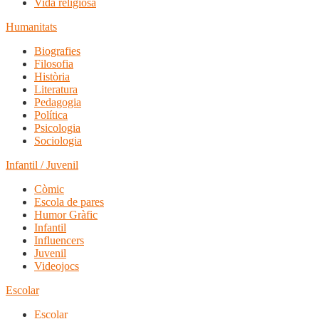
Vida religiosa
Humanitats
Biografies
Filosofia
Història
Literatura
Pedagogia
Política
Psicologia
Sociologia
Infantil / Juvenil
Còmic
Escola de pares
Humor Gràfic
Infantil
Influencers
Juvenil
Videojocs
Escolar
Escolar