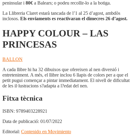
-
peninsular i
80€
a Balears; o podeu recollir-lo a la botiga.
LAS
PRINCESAS
La Llibreria Claret estarà tancada de l’1 al 25 d’agost, ambdòs
inclosos.
Els enviaments es reactivaran el dimecres 26 d’agost.
HAPPY COLOUR – LAS
PRINCESAS
BALLON
A cada llibre hi ha 32 dibuixos que ofereixen al nen diversió i
entreteniment. A més, el llibre inclou 6 llapis de colors per a que el
petit pugui començar a pintar immediatament. El nivell de dificultat
de les il·lustracions s?adapta a l?edat del nen.
Fitxa tècnica
ISBN:
9789403228921
Data de publicació:
01/07/2022
Editorial:
Contenido en Movimiento