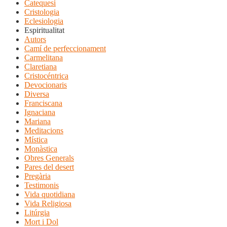
Catequesi
Cristologia
Eclesiologia
Espiritualitat
Autors
Camí de perfeccionament
Carmelitana
Claretiana
Cristocéntrica
Devocionaris
Diversa
Franciscana
Ignaciana
Mariana
Meditacions
Mística
Monàstica
Obres Generals
Pares del desert
Pregària
Testimonis
Vida quotidiana
Vida Religiosa
Litúrgia
Mort i Dol