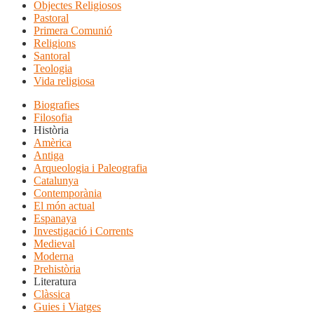
Objectes Religiosos
Pastoral
Primera Comunió
Religions
Santoral
Teologia
Vida religiosa
Biografies
Filosofia
Història
Amèrica
Antiga
Arqueologia i Paleografia
Catalunya
Contemporània
El món actual
Espanaya
Investigació i Corrents
Medieval
Moderna
Prehistòria
Literatura
Clàssica
Guies i Viatges