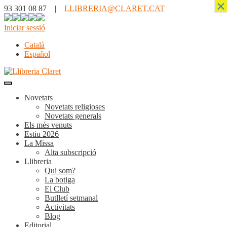
×
93 301 08 87 |
LLIBRERIA@CLARET.CAT
Iniciar sessió
Català
Español
Novetats
Novetats religioses
Novetats generals
Els més venuts
Estiu 2026
La Missa
Alta subscripció
Llibreria
Qui som?
La botiga
El Club
Butlletí setmanal
Activitats
Blog
Editorial