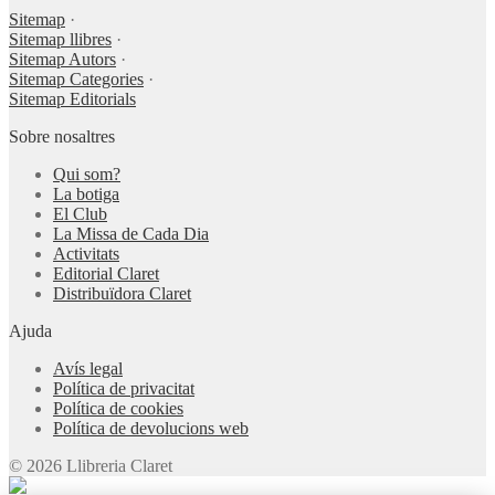
Sitemap
·
Sitemap llibres
·
Sitemap Autors
·
Sitemap Categories
·
Sitemap Editorials
Sobre nosaltres
Qui som?
La botiga
El Club
La Missa de Cada Dia
Activitats
Editorial Claret
Distribuïdora Claret
Ajuda
Avís legal
Política de privacitat
Política de cookies
Política de devolucions web
© 2026 Llibreria Claret