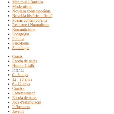
Medieval i Barroca
Modernisme
Novel.la contemporània
Novel.la històrica i ficció
Poesia contemporània
Realisme i Naturalisme
Romanticisme
Pedagogia
Política
Psicologia
Sociologia
Còmic
Escola de pares
Humor Gràfic
Infantil
0 - 6 anys
12 - 18 anys
6 - 12 anys
Còmics
Entreteniment
Escola de pares
Jocs d'estimulació
Influencers
Juvenil