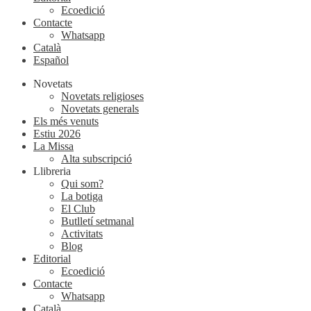
Ecoedició
Contacte
Whatsapp
Català
Español
Novetats
Novetats religioses
Novetats generals
Els més venuts
Estiu 2026
La Missa
Alta subscripció
Llibreria
Qui som?
La botiga
El Club
Butlletí setmanal
Activitats
Blog
Editorial
Ecoedició
Contacte
Whatsapp
Català