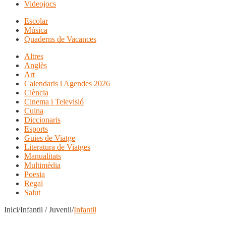
Videojocs
Escolar
Música
Quaderns de Vacances
Altres
Anglès
Art
Calendaris i Agendes 2026
Ciència
Cinema i Televisió
Cuina
Diccionaris
Esports
Guies de Viatge
Literatura de Viatges
Manualitats
Multimèdia
Poesia
Regal
Salut
Inici/Infantil / Juvenil/
Infantil