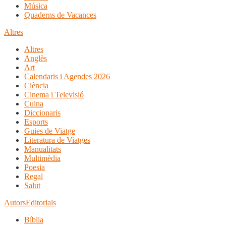
Música
Quaderns de Vacances
Altres
Altres
Anglès
Art
Calendaris i Agendes 2026
Ciència
Cinema i Televisió
Cuina
Diccionaris
Esports
Guies de Viatge
Literatura de Viatges
Manualitats
Multimèdia
Poesia
Regal
Salut
Autors
Editorials
Bíblia