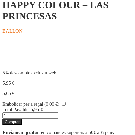
HAPPY COLOUR – LAS
PRINCESAS
BALLON
Compartir
5% descompte exclusiu web
5,95
€
5,65
€
Embolicar per a regal (
0,00
€
)
Total Payable:
5,95
€
quantitat
de
Comprar
HAPPY
COLOUR
Enviament gratuït
en comandes superiors a
50€
a Espanya