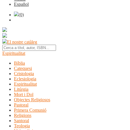
Español
(0)
El nostre catàleg
Espiritualitat
Bíblia
Catequesi
Cristologia
Eclesiologia
Espiritualitat
Litúrgia
Mort i Dol
Objectes Religiosos
Pastoral
Primera Comunió
Religions
Santoral
Teologia