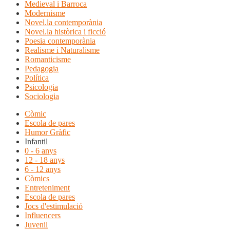
Medieval i Barroca
Modernisme
Novel.la contemporània
Novel.la històrica i ficció
Poesia contemporània
Realisme i Naturalisme
Romanticisme
Pedagogia
Política
Psicologia
Sociologia
Còmic
Escola de pares
Humor Gràfic
Infantil
0 - 6 anys
12 - 18 anys
6 - 12 anys
Còmics
Entreteniment
Escola de pares
Jocs d'estimulació
Influencers
Juvenil