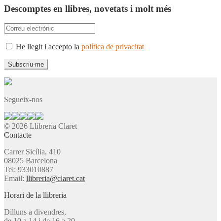
Descomptes en llibres, novetats i molt més
He llegit i accepto la
política de privacitat
Segueix-nos
© 2026 Llibreria Claret
Contacte
Carrer Sicília, 410
08025 Barcelona
Tel: 933010887
Email:
llibreria@claret.cat
Horari de la llibreria
Dilluns a divendres,
de 10 a 14 i de 16 a 20.