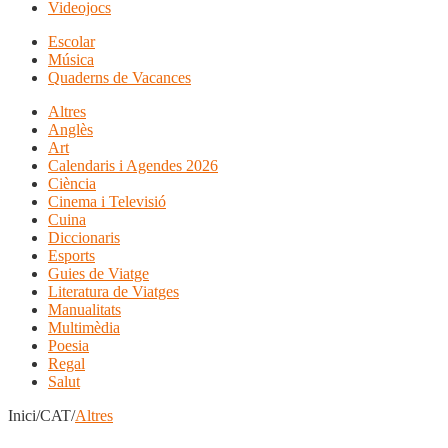
Videojocs
Escolar
Música
Quaderns de Vacances
Altres
Anglès
Art
Calendaris i Agendes 2026
Ciència
Cinema i Televisió
Cuina
Diccionaris
Esports
Guies de Viatge
Literatura de Viatges
Manualitats
Multimèdia
Poesia
Regal
Salut
Inici/CAT/
Altres