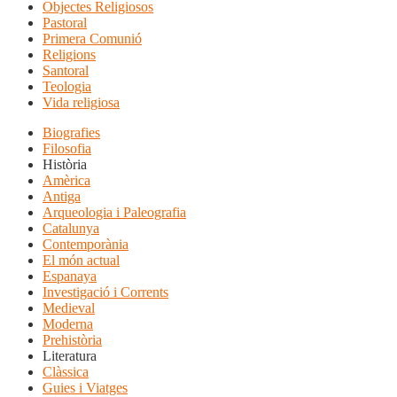
Objectes Religiosos
Pastoral
Primera Comunió
Religions
Santoral
Teologia
Vida religiosa
Biografies
Filosofia
Història
Amèrica
Antiga
Arqueologia i Paleografia
Catalunya
Contemporània
El món actual
Espanaya
Investigació i Corrents
Medieval
Moderna
Prehistòria
Literatura
Clàssica
Guies i Viatges