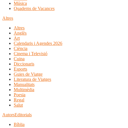
Música
Quaderns de Vacances
Altres
Altres
Anglès
Art
Calendaris i Agendes 2026
Ciència
Cinema i Televisió
Cuina
Diccionaris
Esports
Guies de Viatge
Literatura de Viatges
Manualitats
Multimèdia
Poesia
Regal
Salut
Autors
Editorials
Bíblia