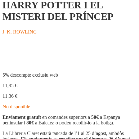
HARRY POTTER I EL
MISTERI DEL PRÍNCEP
J. K. ROWLING
Compartir
5% descompte exclusiu web
11,95
€
11,36
€
No disponible
Enviament gratuït
en comandes superiors a
50€
a Espanya
peninsular i
80€
a Balears; o podeu recollir-lo a la botiga.
La Llibreria Claret estarà tancada de l’1 al 25 d’agost, ambdòs
inclosos.
Els enviaments es reactivaran el dimecres 26 d’agost.