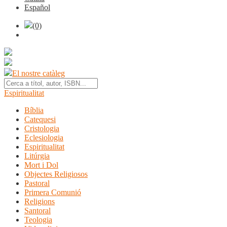
Español
(0)
El nostre catàleg
Espiritualitat
Bíblia
Catequesi
Cristologia
Eclesiologia
Espiritualitat
Litúrgia
Mort i Dol
Objectes Religiosos
Pastoral
Primera Comunió
Religions
Santoral
Teologia