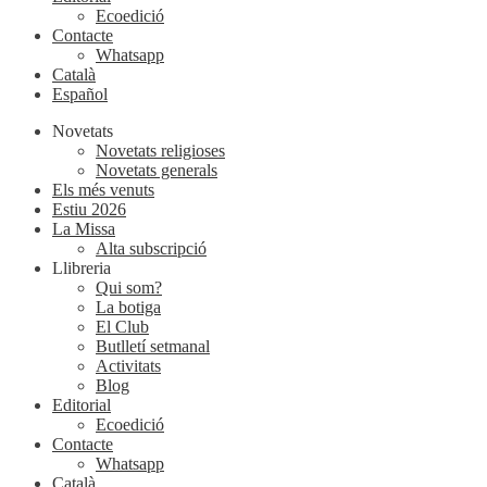
Ecoedició
Contacte
Whatsapp
Català
Español
Novetats
Novetats religioses
Novetats generals
Els més venuts
Estiu 2026
La Missa
Alta subscripció
Llibreria
Qui som?
La botiga
El Club
Butlletí setmanal
Activitats
Blog
Editorial
Ecoedició
Contacte
Whatsapp
Català