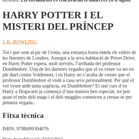
HARRY POTTER I EL
MISTERI DEL PRÍNCEP
J. K. ROWLING
Tot i que som al pic de l’estiu, una estranya boira entela els vidres de
les finestres de Londres. Assegut a la seva habitació de Privet Drive,
en Harry Potter espera, molt nerviós, l’arribada del professor
Dumbledore. Una de les darreres vegades que el va veure va ser en
ple duel contra Voldemort, i en Harry no s’acaba de creure que el
professor Dumbledore el visiti a casa seva personalment. Per què el
vol veure amb tanta urgència, en Dumbledore? El sisè curs d’en
Harry a Hogwarts ja comença d’una manera ben especial, tot just
quan el món dels mags i el dels muggles comencen a creuar-se per
primera vegada..
Fitxa tècnica
ISBN:
9788499304076