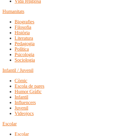
Vida religiosa
Humanitats
Biografies
Filosofia
Història
Literatura
Pedagogia
Política
Psicologia
Sociologia
Infantil / Juvenil
Còmic
Escola de pares
Humor Gràfic
Infantil
Influencers
Juvenil
Videojocs
Escolar
Escolar