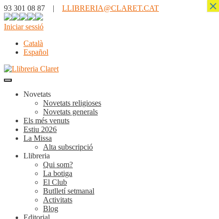
×
93 301 08 87 |
LLIBRERIA@CLARET.CAT
Iniciar sessió
Català
Español
Novetats
Novetats religioses
Novetats generals
Els més venuts
Estiu 2026
La Missa
Alta subscripció
Llibreria
Qui som?
La botiga
El Club
Butlletí setmanal
Activitats
Blog
Editorial