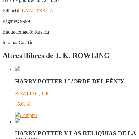
Data de publicació:
22/11/2011
Editorial:
LABUTXACA
Pàgines:
9999
Enquadernació:
Rústica
Idioma:
Catalán
Altres llibres de J. K. ROWLING
HARRY POTTER I L’ORDE DEL FÈNIX
ROWLING, J. K.
15,01
€
Comprar
HARRY POTTER Y LAS RELIQUIAS DE LA