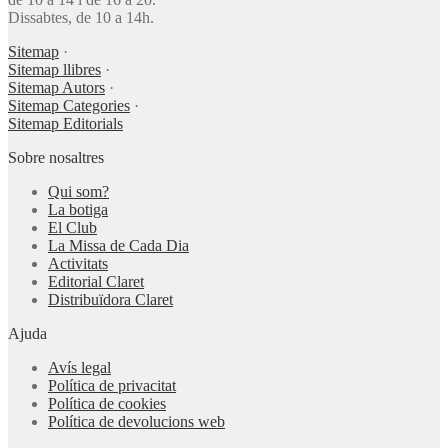
Dissabtes, de 10 a 14h.
Sitemap
·
Sitemap llibres
·
Sitemap Autors
·
Sitemap Categories
·
Sitemap Editorials
Sobre nosaltres
Qui som?
La botiga
El Club
La Missa de Cada Dia
Activitats
Editorial Claret
Distribuïdora Claret
Ajuda
Avís legal
Política de privacitat
Política de cookies
Política de devolucions web