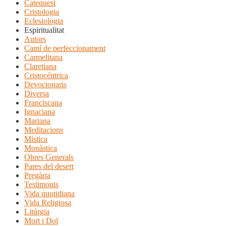
Catequesi
Cristologia
Eclesiologia
Espiritualitat
Autors
Camí de perfeccionament
Carmelitana
Claretiana
Cristocéntrica
Devocionaris
Diversa
Franciscana
Ignaciana
Mariana
Meditacions
Mística
Monàstica
Obres Generals
Pares del desert
Pregària
Testimonis
Vida quotidiana
Vida Religiosa
Litúrgia
Mort i Dol