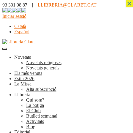
×
93 301 08 87 |
LLIBRERIA@CLARET.CAT
Iniciar sessió
Català
Español
Novetats
Novetats religioses
Novetats generals
Els més venuts
Estiu 2026
La Missa
Alta subscripció
Llibreria
Qui som?
La botiga
El Club
Butlletí setmanal
Activitats
Blog
Editorial