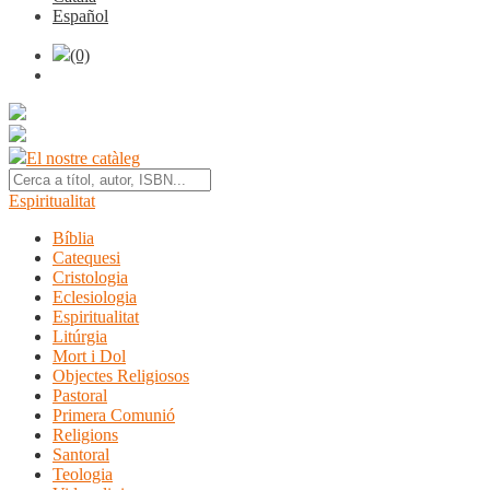
Español
(0)
El nostre catàleg
Espiritualitat
Bíblia
Catequesi
Cristologia
Eclesiologia
Espiritualitat
Litúrgia
Mort i Dol
Objectes Religiosos
Pastoral
Primera Comunió
Religions
Santoral
Teologia