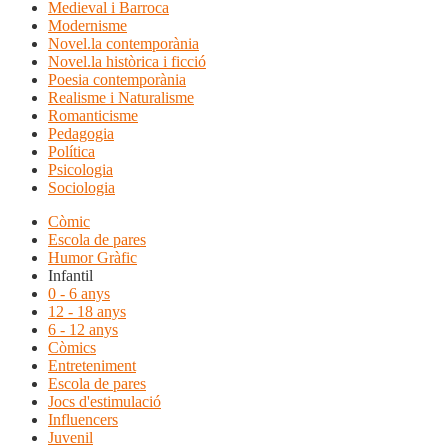
Medieval i Barroca
Modernisme
Novel.la contemporània
Novel.la històrica i ficció
Poesia contemporània
Realisme i Naturalisme
Romanticisme
Pedagogia
Política
Psicologia
Sociologia
Còmic
Escola de pares
Humor Gràfic
Infantil
0 - 6 anys
12 - 18 anys
6 - 12 anys
Còmics
Entreteniment
Escola de pares
Jocs d'estimulació
Influencers
Juvenil