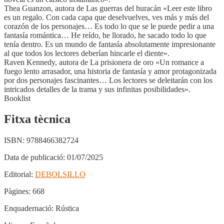
Thea Guanzon, autora de Las guerras del huracán «Leer este libro
es un regalo. Con cada capa que deselvuelves, ves más y más del
corazón de los personajes… Es todo lo que se le puede pedir a una
fantasía romántica… He reído, he llorado, he sacado todo lo que
tenía dentro. Es un mundo de fantasía absolutamente impresionante
al que todos los lectores deberían hincarle el diente».
Raven Kennedy, autora de La prisionera de oro «Un romance a
fuego lento arrasador, una historia de fantasía y amor protagonizada
por dos personajes fascinantes… Los lectores se deleitarán con los
intricados detalles de la trama y sus infinitas posibilidades».
Booklist
Fitxa tècnica
ISBN:
9788466382724
Data de publicació:
01/07/2025
Editorial:
DEBOLSILLO
Pàgines:
668
Enquadernació:
Rústica