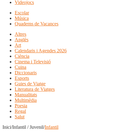
Videojocs
Escolar
Música
Quaderns de Vacances
Altres
Anglès
Art
Calendaris i Agendes 2026
Ciència
Cinema i Televisió
Cuina
Diccionaris
Esports
Guies de Viatge
Literatura de Viatges
Manualitats
Multimèdia
Poesia
Regal
Salut
Inici/Infantil / Juvenil/
Infantil