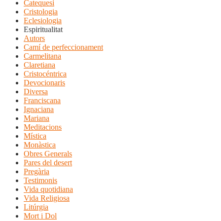
Catequesi
Cristologia
Eclesiologia
Espiritualitat
Autors
Camí de perfeccionament
Carmelitana
Claretiana
Cristocéntrica
Devocionaris
Diversa
Franciscana
Ignaciana
Mariana
Meditacions
Mística
Monàstica
Obres Generals
Pares del desert
Pregària
Testimonis
Vida quotidiana
Vida Religiosa
Litúrgia
Mort i Dol