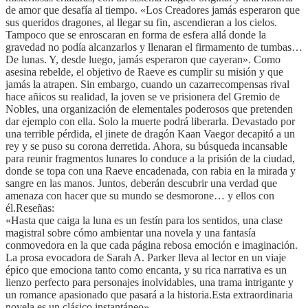
de amor que desafía al tiempo. «Los Creadores jamás esperaron que
sus queridos dragones, al llegar su fin, ascendieran a los cielos.
Tampoco que se enroscaran en forma de esfera allá donde la
gravedad no podía alcanzarlos y llenaran el firmamento de tumbas…
De lunas. Y, desde luego, jamás esperaron que cayeran». Como
asesina rebelde, el objetivo de Raeve es cumplir su misión y que
jamás la atrapen. Sin embargo, cuando un cazarrecompensas rival
hace añicos su realidad, la joven se ve prisionera del Gremio de
Nobles, una organización de elementales poderosos que pretenden
dar ejemplo con ella. Solo la muerte podrá liberarla. Devastado por
una terrible pérdida, el jinete de dragón Kaan Vaegor decapitó a un
rey y se puso su corona derretida. Ahora, su búsqueda incansable
para reunir fragmentos lunares lo conduce a la prisión de la ciudad,
donde se topa con una Raeve encadenada, con rabia en la mirada y
sangre en las manos. Juntos, deberán descubrir una verdad que
amenaza con hacer que su mundo se desmorone… y ellos con
él.Reseñas:
«Hasta que caiga la luna es un festín para los sentidos, una clase
magistral sobre cómo ambientar una novela y una fantasía
conmovedora en la que cada página rebosa emoción e imaginación.
La prosa evocadora de Sarah A. Parker lleva al lector en un viaje
épico que emociona tanto como encanta, y su rica narrativa es un
lienzo perfecto para personajes inolvidables, una trama intrigante y
un romance apasionado que pasará a la historia.Esta extraordinaria
novela es un clásico instantáneo».