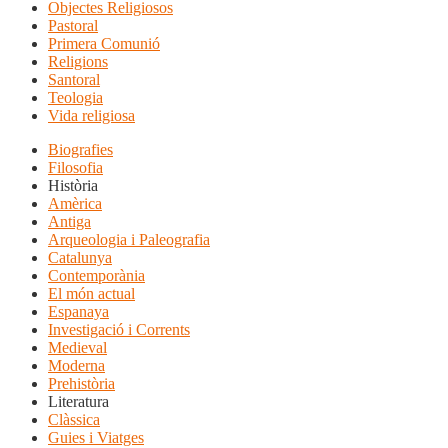
Objectes Religiosos
Pastoral
Primera Comunió
Religions
Santoral
Teologia
Vida religiosa
Biografies
Filosofia
Història
Amèrica
Antiga
Arqueologia i Paleografia
Catalunya
Contemporània
El món actual
Espanaya
Investigació i Corrents
Medieval
Moderna
Prehistòria
Literatura
Clàssica
Guies i Viatges