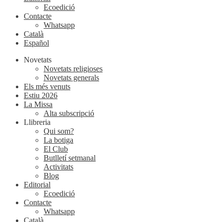
Ecoedició
Contacte
Whatsapp
Català
Español
Novetats
Novetats religioses
Novetats generals
Els més venuts
Estiu 2026
La Missa
Alta subscripció
Llibreria
Qui som?
La botiga
El Club
Butlletí setmanal
Activitats
Blog
Editorial
Ecoedició
Contacte
Whatsapp
Català