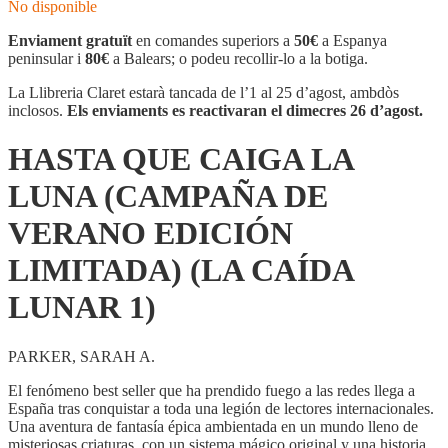
No disponible
Enviament gratuït
en comandes superiors a
50€
a Espanya
peninsular i
80€
a Balears; o podeu recollir-lo a la botiga.
La Llibreria Claret estarà tancada de l’1 al 25 d’agost, ambdòs
inclosos.
Els enviaments es reactivaran el dimecres 26 d’agost.
HASTA QUE CAIGA LA
LUNA (CAMPAÑA DE
VERANO EDICIÓN
LIMITADA) (LA CAÍDA
LUNAR 1)
PARKER, SARAH A.
El fenómeno best seller que ha prendido fuego a las redes llega a
España tras conquistar a toda una legión de lectores internacionales.
Una aventura de fantasía épica ambientada en un mundo lleno de
misteriosas criaturas, con un sistema mágico original y una historia