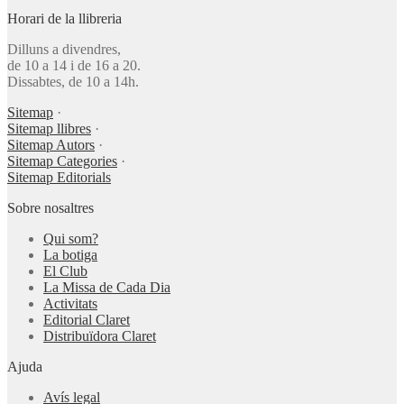
Horari de la llibreria
Dilluns a divendres,
de 10 a 14 i de 16 a 20.
Dissabtes, de 10 a 14h.
Sitemap
·
Sitemap llibres
·
Sitemap Autors
·
Sitemap Categories
·
Sitemap Editorials
Sobre nosaltres
Qui som?
La botiga
El Club
La Missa de Cada Dia
Activitats
Editorial Claret
Distribuïdora Claret
Ajuda
Avís legal