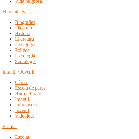
Vida religiosa
Humanitats
Biografies
Filosofia
Història
Literatura
Pedagogia
Política
Psicologia
Sociologia
Infantil / Juvenil
Còmic
Escola de pares
Humor Gràfic
Infantil
Influencers
Juvenil
Videojocs
Escolar
Escolar