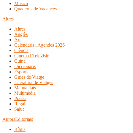
Música
Quaderns de Vacances
Altres
Altres
Anglès
Art
Calendaris i Agendes 2026
Ciència
Cinema i Televisió
Cuina
Diccionaris
Esports
Guies de Viatge
Literatura de Viatges
Manualitats
Multimèdia
Poesia
Regal
Salut
Autors
Editorials
Bíblia