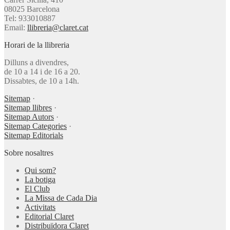
08025 Barcelona
Tel: 933010887
Email:
llibreria@claret.cat
Horari de la llibreria
Dilluns a divendres,
de 10 a 14 i de 16 a 20.
Dissabtes, de 10 a 14h.
Sitemap
·
Sitemap llibres
·
Sitemap Autors
·
Sitemap Categories
·
Sitemap Editorials
Sobre nosaltres
Qui som?
La botiga
El Club
La Missa de Cada Dia
Activitats
Editorial Claret
Distribuïdora Claret