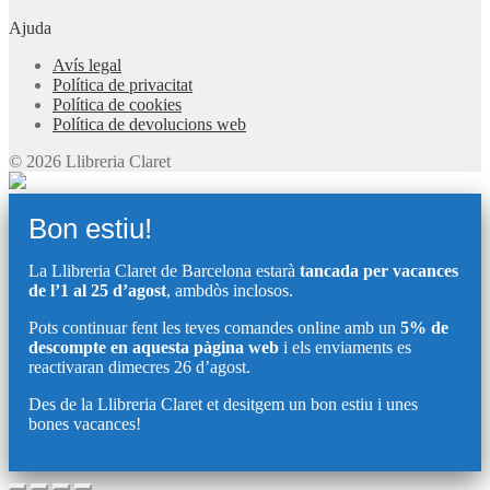
Ajuda
Avís legal
Política de privacitat
Política de cookies
Política de devolucions web
© 2026 Llibreria Claret
Bon estiu!
La Llibreria Claret de Barcelona estarà
tancada per vacances
de l’1 al 25 d’agost
, ambdòs inclosos.
Pots continuar fent les teves comandes online amb un
5% de
descompte en aquesta pàgina web
i els enviaments es
reactivaran dimecres 26 d’agost.
Des de la Llibreria Claret et desitgem un bon estiu i unes
bones vacances!