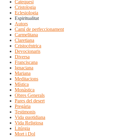
Catequesi
Cristologia
Eclesiologia
Espiritualitat
Autors
Camí de perfeccionament
Carmelitana
Claretiana
Cristocéntrica
Devocionaris
Diversa
Franciscana
Ignaciana
Mariana
Meditacions
Mística
Monàstica
Obres Generals
Pares del desert
Pregària
Testimonis
Vida quotidiana
Vida Religiosa
Litúrgia
Mort i Dol