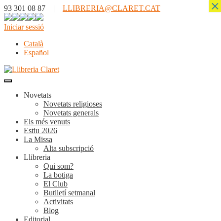
×
93 301 08 87 |
LLIBRERIA@CLARET.CAT
Iniciar sessió
Català
Español
Novetats
Novetats religioses
Novetats generals
Els més venuts
Estiu 2026
La Missa
Alta subscripció
Llibreria
Qui som?
La botiga
El Club
Butlletí setmanal
Activitats
Blog
Editorial