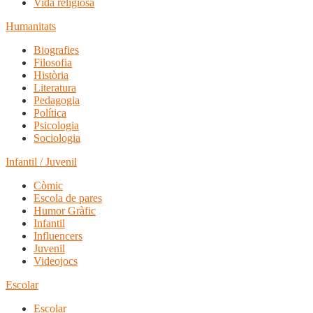
Vida religiosa
Humanitats
Biografies
Filosofia
Història
Literatura
Pedagogia
Política
Psicologia
Sociologia
Infantil / Juvenil
Còmic
Escola de pares
Humor Gràfic
Infantil
Influencers
Juvenil
Videojocs
Escolar
Escolar