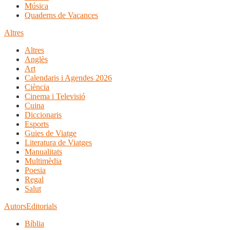
Música
Quaderns de Vacances
Altres
Altres
Anglès
Art
Calendaris i Agendes 2026
Ciència
Cinema i Televisió
Cuina
Diccionaris
Esports
Guies de Viatge
Literatura de Viatges
Manualitats
Multimèdia
Poesia
Regal
Salut
Autors
Editorials
Bíblia