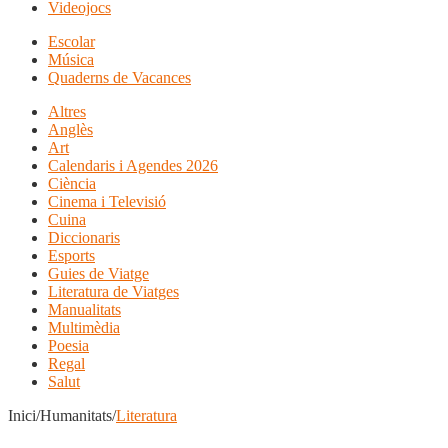
Videojocs
Escolar
Música
Quaderns de Vacances
Altres
Anglès
Art
Calendaris i Agendes 2026
Ciència
Cinema i Televisió
Cuina
Diccionaris
Esports
Guies de Viatge
Literatura de Viatges
Manualitats
Multimèdia
Poesia
Regal
Salut
Inici/Humanitats/
Literatura