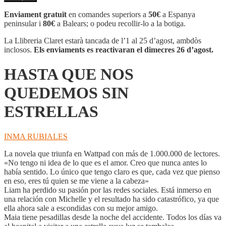
HASTA
QUE
Enviament gratuït
en comandes superiors a
50€
a Espanya
NOS
peninsular i
80€
a Balears; o podeu recollir-lo a la botiga.
QUEDEMOS
SIN
La Llibreria Claret estarà tancada de l’1 al 25 d’agost, ambdòs
ESTRELLAS
inclosos.
Els enviaments es reactivaran el dimecres 26 d’agost.
HASTA QUE NOS
QUEDEMOS SIN
ESTRELLAS
INMA RUBIALES
La novela que triunfa en Wattpad con más de 1.000.000 de lectores.
«No tengo ni idea de lo que es el amor. Creo que nunca antes lo
había sentido. Lo único que tengo claro es que, cada vez que pienso
en eso, eres tú quien se me viene a la cabeza»
Liam ha perdido su pasión por las redes sociales. Está inmerso en
una relación con Michelle y el resultado ha sido catastrófico, ya que
ella ahora sale a escondidas con su mejor amigo.
Maia tiene pesadillas desde la noche del accidente. Todos los días va