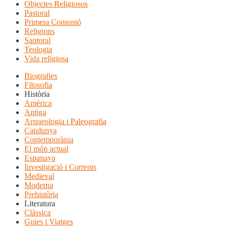
Objectes Religiosos
Pastoral
Primera Comunió
Religions
Santoral
Teologia
Vida religiosa
Biografies
Filosofia
Història
Amèrica
Antiga
Arqueologia i Paleografia
Catalunya
Contemporània
El món actual
Espanaya
Investigació i Corrents
Medieval
Moderna
Prehistòria
Literatura
Clàssica
Guies i Viatges