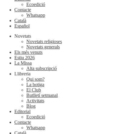
Ecoedició
Contacte
Whatsapp
Català
Español
Novetats
Novetats religioses
Novetats generals
Els més venuts
Estiu 2026
La Missa
Alta subscripció
Llibreria
Qui som?
La botiga
El Club
Butlletí setmanal
Activitats
Blog
Editorial
Ecoedició
Contacte
Whatsapp
Català