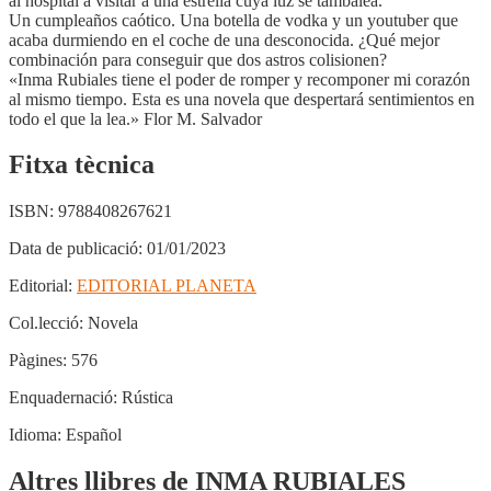
al hospital a visitar a una estrella cuya luz se tambalea.
Un cumpleaños caótico. Una botella de vodka y un youtuber que
acaba durmiendo en el coche de una desconocida. ¿Qué mejor
combinación para conseguir que dos astros colisionen?
«Inma Rubiales tiene el poder de romper y recomponer mi corazón
al mismo tiempo. Esta es una novela que despertará sentimientos en
todo el que la lea.» Flor M. Salvador
Fitxa tècnica
ISBN:
9788408267621
Data de publicació:
01/01/2023
Editorial:
EDITORIAL PLANETA
Col.lecció:
Novela
Pàgines:
576
Enquadernació:
Rústica
Idioma:
Español
Altres llibres de INMA RUBIALES