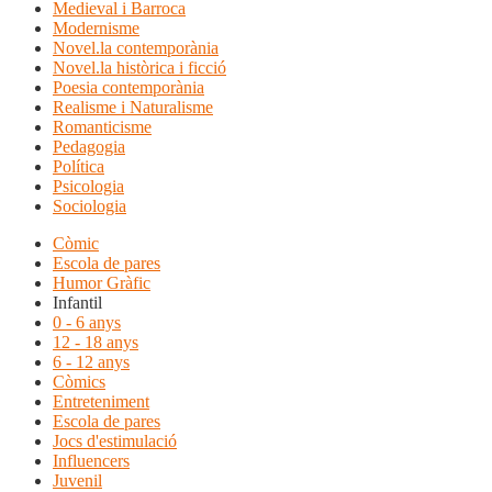
Medieval i Barroca
Modernisme
Novel.la contemporània
Novel.la històrica i ficció
Poesia contemporània
Realisme i Naturalisme
Romanticisme
Pedagogia
Política
Psicologia
Sociologia
Còmic
Escola de pares
Humor Gràfic
Infantil
0 - 6 anys
12 - 18 anys
6 - 12 anys
Còmics
Entreteniment
Escola de pares
Jocs d'estimulació
Influencers
Juvenil