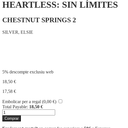
HEARTLESS: SIN LÍMITES
CHESTNUT SPRINGS 2
SILVER, ELSIE
Compartir
5% descompte exclusiu web
18,50
€
17,58
€
Embolicar per a regal (
0,00
€
)
Total Payable:
18,50
€
quantitat
de
Comprar
HEARTLESS:
SIN