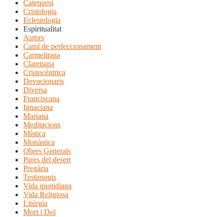
Catequesi
Cristologia
Eclesiologia
Espiritualitat
Autors
Camí de perfeccionament
Carmelitana
Claretiana
Cristocéntrica
Devocionaris
Diversa
Franciscana
Ignaciana
Mariana
Meditacions
Mística
Monàstica
Obres Generals
Pares del desert
Pregària
Testimonis
Vida quotidiana
Vida Religiosa
Litúrgia
Mort i Dol