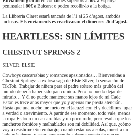
Enviament gratuït
en comandes superiors a
50€
a Espanya
LÍMITES
peninsular i
80€
a Balears; o podeu recollir-lo a la botiga.
La Llibreria Claret estarà tancada de l’1 al 25 d’agost, ambdòs
inclosos.
Els enviaments es reactivaran el dimecres 26 d’agost.
HEARTLESS: SIN LÍMITES
CHESTNUT SPRINGS 2
SILVER, ELSIE
Cowboys cascarrabias y romances apasionados… Bienvenidas a
Chestnut Springs: la exitosa saga de Elsie Silver, la sensación de
TikTok. Trabajar de niñera para el padre soltero más gruñón del
mundo debería haber sido pan comido. Pero no puedo dejar de
mirarlo… Y él no puede mantener sus manos lejos de mí.Cade
Eaton es trece años mayor que yo y apenas me presta atención.
Hasta que una noche me meto en el jacuzzi con él y decidimos jugar
a verdad o atrevimiento. A partir de ese momento, todo vale, menos
la ropa.Es todo un cascarrabias y un poco rudo, pero resulta que los
rancheros fornidos y malhablados son mi debilidad. Así que, ¿cómo
voy a resistirme?Sin embargo, cuando estamos a solas, muestra un
lado más tierno, y estoy empezando a darme cuenta de que su