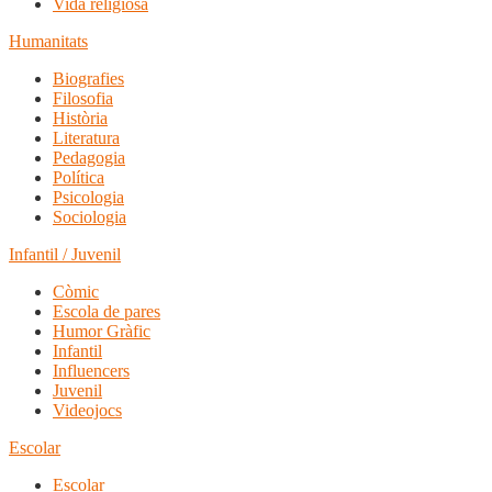
Vida religiosa
Humanitats
Biografies
Filosofia
Història
Literatura
Pedagogia
Política
Psicologia
Sociologia
Infantil / Juvenil
Còmic
Escola de pares
Humor Gràfic
Infantil
Influencers
Juvenil
Videojocs
Escolar
Escolar