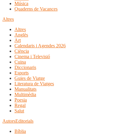
Música
Quaderns de Vacances
Altres
Altres
Anglès
Art
Calendaris i Agendes 2026
Ciència
Cinema i Televisió
Cuina
Diccionaris
Esports
Guies de Viatge
Literatura de Viatges
Manualitats
Multimèdia
Poesia
Regal
Salut
Autors
Editorials
Bíblia