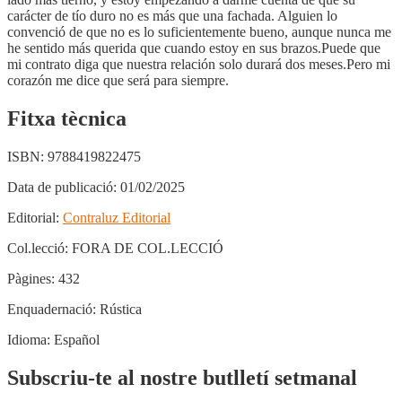
carácter de tío duro no es más que una fachada. Alguien lo
convenció de que no es lo suficientemente bueno, aunque nunca me
he sentido más querida que cuando estoy en sus brazos.Puede que
mi contrato diga que nuestra relación solo durará dos meses.Pero mi
corazón me dice que será para siempre.
Fitxa tècnica
ISBN:
9788419822475
Data de publicació:
01/02/2025
Editorial:
Contraluz Editorial
Col.lecció:
FORA DE COL.LECCIÓ
Pàgines:
432
Enquadernació:
Rústica
Idioma:
Español
Subscriu-te al nostre butlletí setmanal