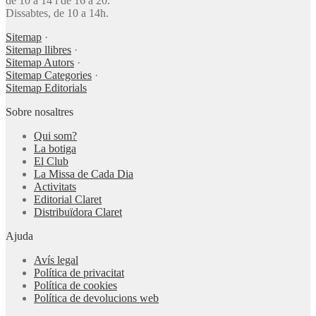
de 10 a 14 i de 16 a 20.
Dissabtes, de 10 a 14h.
Sitemap
·
Sitemap llibres
·
Sitemap Autors
·
Sitemap Categories
·
Sitemap Editorials
Sobre nosaltres
Qui som?
La botiga
El Club
La Missa de Cada Dia
Activitats
Editorial Claret
Distribuïdora Claret
Ajuda
Avís legal
Política de privacitat
Política de cookies
Política de devolucions web