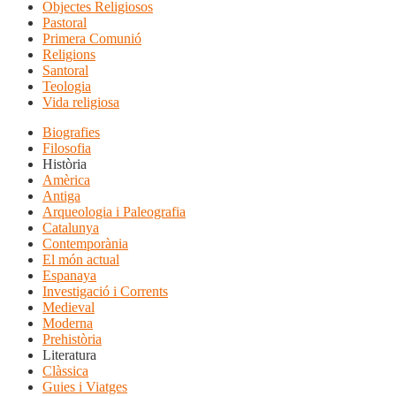
Objectes Religiosos
Pastoral
Primera Comunió
Religions
Santoral
Teologia
Vida religiosa
Biografies
Filosofia
Història
Amèrica
Antiga
Arqueologia i Paleografia
Catalunya
Contemporània
El món actual
Espanaya
Investigació i Corrents
Medieval
Moderna
Prehistòria
Literatura
Clàssica
Guies i Viatges