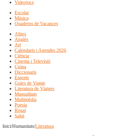
Videojocs
Escolar
Música
Quaderns de Vacances
Altres
Anglès
Art
Calendaris i Agendes 2026
Ciència
Cinema i Televisió
Cuina
Diccionaris
Esports
Guies de Viatge
Literatura de Viatges
Manualitats
Multimèdia
Poesia
Regal
Salut
Inici/Humanitats/
Literatura