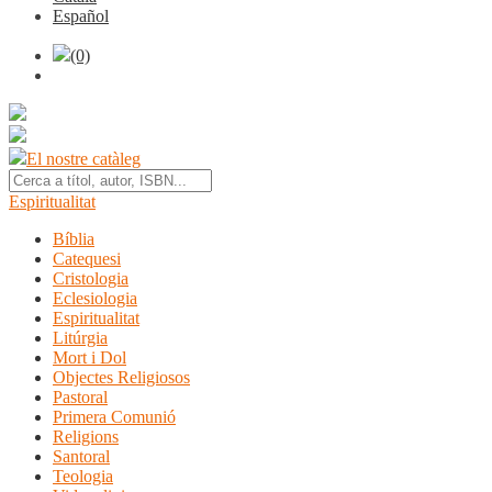
Español
(0)
El nostre catàleg
Espiritualitat
Bíblia
Catequesi
Cristologia
Eclesiologia
Espiritualitat
Litúrgia
Mort i Dol
Objectes Religiosos
Pastoral
Primera Comunió
Religions
Santoral
Teologia