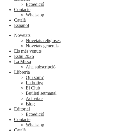
Ecoedició
Contacte
Whatsapp
Català
Español
Novetats
Novetats religioses
Novetats generals
Els més venuts
Estiu 2026
La Missa
Alta subscripció
Llibreria
Qui som?
La botiga
El Club
Butlletí setmanal
Activitats
Blog
Editorial
Ecoedició
Contacte
Whatsapp
Català