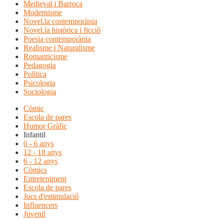
Medieval i Barroca
Modernisme
Novel.la contemporània
Novel.la històrica i ficció
Poesia contemporània
Realisme i Naturalisme
Romanticisme
Pedagogia
Política
Psicologia
Sociologia
Còmic
Escola de pares
Humor Gràfic
Infantil
0 - 6 anys
12 - 18 anys
6 - 12 anys
Còmics
Entreteniment
Escola de pares
Jocs d'estimulació
Influencers
Juvenil