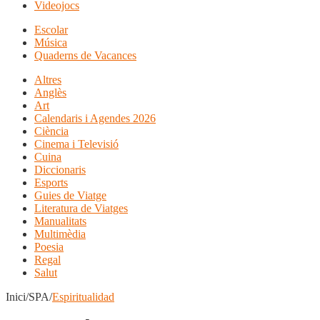
Videojocs
Escolar
Música
Quaderns de Vacances
Altres
Anglès
Art
Calendaris i Agendes 2026
Ciència
Cinema i Televisió
Cuina
Diccionaris
Esports
Guies de Viatge
Literatura de Viatges
Manualitats
Multimèdia
Poesia
Regal
Salut
Inici/SPA/
Espiritualidad