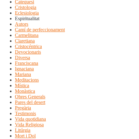
Catequesi
Cristologia
Eclesiologia
Espiritualitat
Autors
Camí de perfeccionament
Carmelitana
Claretiana
Cristocéntrica
Devocionaris
Diversa
Franciscana
Ignaciana
Mariana
Meditacions
Mística
Monàstica
Obres Generals
Pares del desert
Pregària
Testimonis
Vida quotidiana
Vida Religiosa
Litúrgia
Mort i Dol