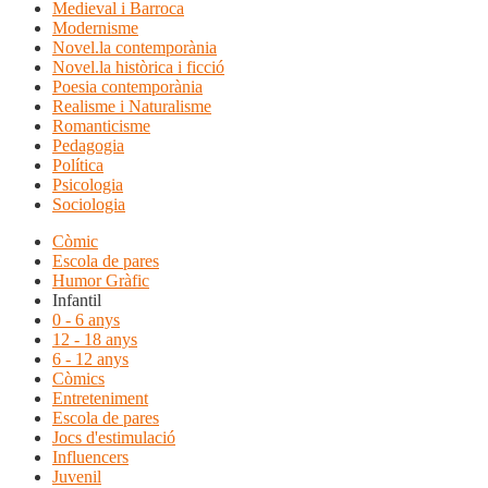
Medieval i Barroca
Modernisme
Novel.la contemporània
Novel.la històrica i ficció
Poesia contemporània
Realisme i Naturalisme
Romanticisme
Pedagogia
Política
Psicologia
Sociologia
Còmic
Escola de pares
Humor Gràfic
Infantil
0 - 6 anys
12 - 18 anys
6 - 12 anys
Còmics
Entreteniment
Escola de pares
Jocs d'estimulació
Influencers
Juvenil