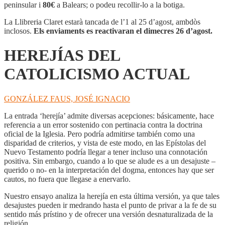
CATOLICISMO
peninsular i
80€
a Balears; o podeu recollir-lo a la botiga.
ACTUAL
La Llibreria Claret estarà tancada de l’1 al 25 d’agost, ambdòs
inclosos.
Els enviaments es reactivaran el dimecres 26 d’agost.
HEREJÍAS DEL
CATOLICISMO ACTUAL
GONZÁLEZ FAUS, JOSÉ IGNACIO
La entrada ‘herejía’ admite diversas acepciones: básicamente, hace
referencia a un error sostenido con pertinacia contra la doctrina
oficial de la Iglesia. Pero podría admitirse también como una
disparidad de criterios, y vista de este modo, en las Epístolas del
Nuevo Testamento podría llegar a tener incluso una connotación
positiva. Sin embargo, cuando a lo que se alude es a un desajuste –
querido o no- en la interpretación del dogma, entonces hay que ser
cautos, no fuera que llegase a enervarlo.
Nuestro ensayo analiza la herejía en esta última versión, ya que tales
desajustes pueden ir medrando hasta el punto de privar a la fe de su
sentido más prístino y de ofrecer una versión desnaturalizada de la
religión.