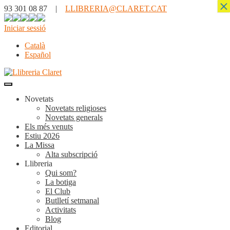
×
93 301 08 87 |
LLIBRERIA@CLARET.CAT
Iniciar sessió
Català
Español
Novetats
Novetats religioses
Novetats generals
Els més venuts
Estiu 2026
La Missa
Alta subscripció
Llibreria
Qui som?
La botiga
El Club
Butlletí setmanal
Activitats
Blog
Editorial