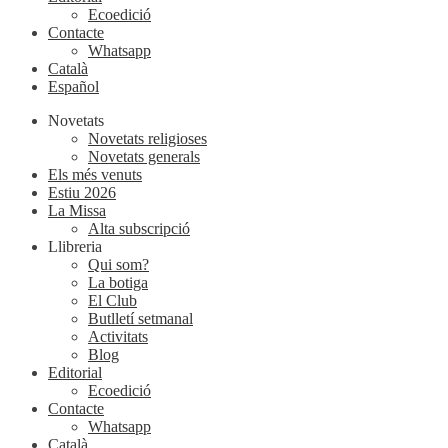
Ecoedició
Contacte
Whatsapp
Català
Español
Novetats
Novetats religioses
Novetats generals
Els més venuts
Estiu 2026
La Missa
Alta subscripció
Llibreria
Qui som?
La botiga
El Club
Butlletí setmanal
Activitats
Blog
Editorial
Ecoedició
Contacte
Whatsapp
Català