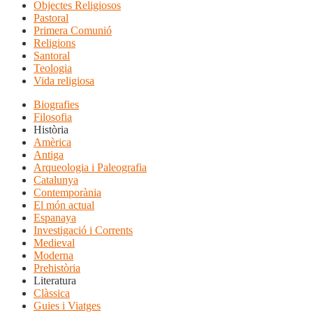
Objectes Religiosos
Pastoral
Primera Comunió
Religions
Santoral
Teologia
Vida religiosa
Biografies
Filosofia
Història
Amèrica
Antiga
Arqueologia i Paleografia
Catalunya
Contemporània
El món actual
Espanaya
Investigació i Corrents
Medieval
Moderna
Prehistòria
Literatura
Clàssica
Guies i Viatges