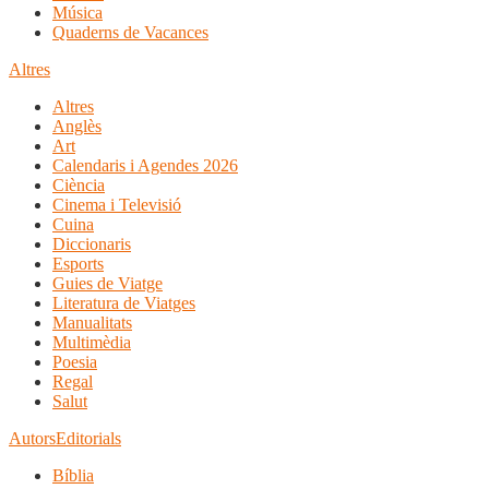
Música
Quaderns de Vacances
Altres
Altres
Anglès
Art
Calendaris i Agendes 2026
Ciència
Cinema i Televisió
Cuina
Diccionaris
Esports
Guies de Viatge
Literatura de Viatges
Manualitats
Multimèdia
Poesia
Regal
Salut
Autors
Editorials
Bíblia