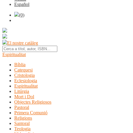
Español
(0)
El nostre catàleg
Espiritualitat
Bíblia
Catequesi
Cristologia
Eclesiologia
Espiritualitat
Litúrgia
Mort i Dol
Objectes Religiosos
Pastoral
Primera Comunió
Religions
Santoral
Teologia