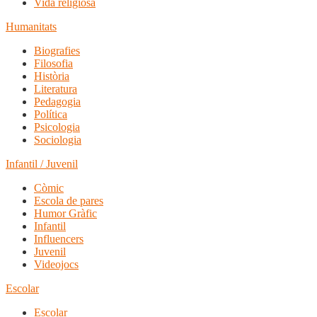
Vida religiosa
Humanitats
Biografies
Filosofia
Història
Literatura
Pedagogia
Política
Psicologia
Sociologia
Infantil / Juvenil
Còmic
Escola de pares
Humor Gràfic
Infantil
Influencers
Juvenil
Videojocs
Escolar
Escolar