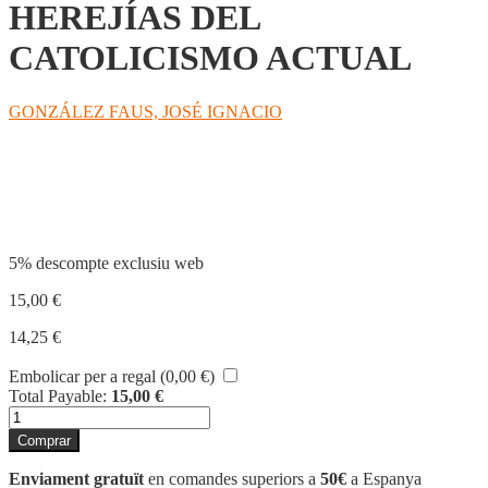
HEREJÍAS DEL
CATOLICISMO ACTUAL
GONZÁLEZ FAUS, JOSÉ IGNACIO
Compartir
5% descompte exclusiu web
15,00
€
14,25
€
Embolicar per a regal (
0,00
€
)
Total Payable:
15,00
€
quantitat
de
Comprar
HEREJÍAS
DEL
Enviament gratuït
en comandes superiors a
50€
a Espanya