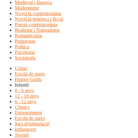
Medieval i Barroca
Modernisme
Novel.la contemporània
Novel.la històrica i ficció
Poesia contemporània
Realisme i Naturalisme
Romanticisme
Pedagogia
Política
Psicologia
Sociologia
Còmic
Escola de pares
Humor Gràfic
Infantil
0 - 6 anys
12 - 18 anys
6 - 12 anys
Còmics
Entreteniment
Escola de pares
Jocs d'estimulació
Influencers
Juvenil