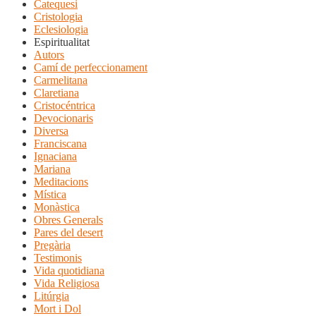
Catequesi
Cristologia
Eclesiologia
Espiritualitat
Autors
Camí de perfeccionament
Carmelitana
Claretiana
Cristocéntrica
Devocionaris
Diversa
Franciscana
Ignaciana
Mariana
Meditacions
Mística
Monàstica
Obres Generals
Pares del desert
Pregària
Testimonis
Vida quotidiana
Vida Religiosa
Litúrgia
Mort i Dol