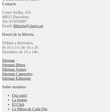
Contacte
Carrer Sicília, 410
08025 Barcelona
Tel: 933010887
Email:
llibreria@claret.cat
Horari de la llibreria
Dilluns a divendres,
de 10 a 14 i de 16 a 20.
Dissabtes, de 10 a 14h.
Sitemap
·
Sitemap llibres
·
Sitemap Autors
·
Sitemap Categories
·
Sitemap Editorials
Sobre nosaltres
Qui som?
La botiga
El Club
La Missa de Cada Dia