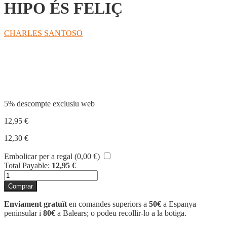
HIPO ÉS FELIÇ
CHARLES SANTOSO
Compartir
5% descompte exclusiu web
12,95
€
12,30
€
Embolicar per a regal (
0,00
€
)
Total Payable:
12,95
€
quantitat
de
Comprar
HIPO
ÉS
Enviament gratuït
en comandes superiors a
50€
a Espanya
FELIÇ
peninsular i
80€
a Balears; o podeu recollir-lo a la botiga.