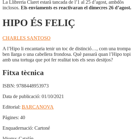
La Llibreria Claret estarà tancada de l’1 al 25 d’agost, ambdòs
inclosos.
Els enviaments es reactivaran el dimecres 26 d’agost.
HIPO ÉS FELIÇ
CHARLES SANTOSO
A l’Hipo li encantaria tenir un toc de distinció…, com una trompa
ben llarga o una cabellera frondosa. Què passarà quan l’Hipo topi
amb una tortuga que pot fer realitat tots els seus desitjos?
Fitxa tècnica
ISBN:
9788448953973
Data de publicació:
01/10/2021
Editorial:
BARCANOVA
Pàgines:
40
Enquadernació:
Cartoné
Idioma:
Catalán