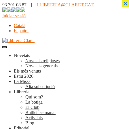
×
93 301 08 87 |
LLIBRERIA@CLARET.CAT
Iniciar sessió
Català
Español
Novetats
Novetats religioses
Novetats generals
Els més venuts
Estiu 2026
La Missa
Alta subscripció
Llibreria
Qui som?
La botiga
El Club
Butlletí setmanal
Activitats
Blog
Editorial