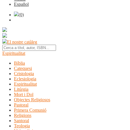
Español
(0)
El nostre catàleg
Espiritualitat
Bíblia
Catequesi
Cristologia
Eclesiologia
Espiritualitat
Litúrgia
Mort i Dol
Objectes Religiosos
Pastoral
Primera Comunió
Religions
Santoral
Teologia