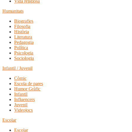
Vida religiosa
Humanitats
Biografies
Filosofia
Història
Literatura
Pedagogia
Política
Psicologia
Sociologia
Infantil / Juvenil
Còmic
Escola de pares
Humor Gràfic
Infantil
Influencers
Juvenil
Videojocs
Escolar
Escolar