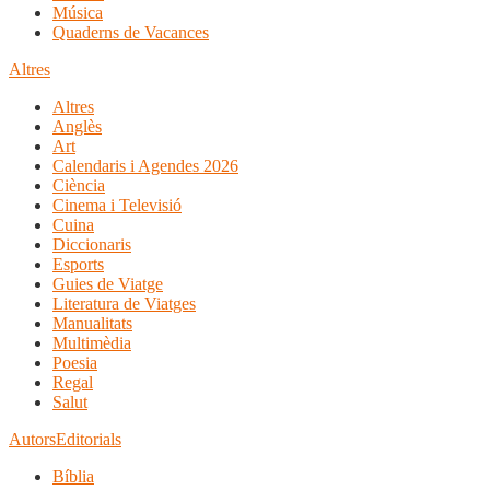
Música
Quaderns de Vacances
Altres
Altres
Anglès
Art
Calendaris i Agendes 2026
Ciència
Cinema i Televisió
Cuina
Diccionaris
Esports
Guies de Viatge
Literatura de Viatges
Manualitats
Multimèdia
Poesia
Regal
Salut
Autors
Editorials
Bíblia