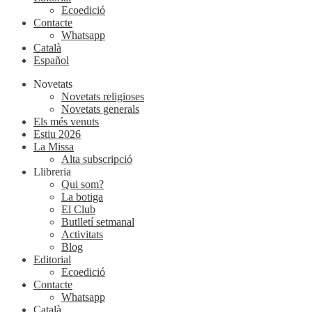
Ecoedició
Contacte
Whatsapp
Català
Español
Novetats
Novetats religioses
Novetats generals
Els més venuts
Estiu 2026
La Missa
Alta subscripció
Llibreria
Qui som?
La botiga
El Club
Butlletí setmanal
Activitats
Blog
Editorial
Ecoedició
Contacte
Whatsapp
Català