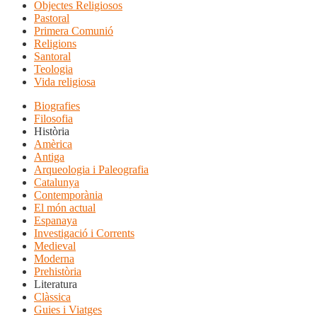
Objectes Religiosos
Pastoral
Primera Comunió
Religions
Santoral
Teologia
Vida religiosa
Biografies
Filosofia
Història
Amèrica
Antiga
Arqueologia i Paleografia
Catalunya
Contemporània
El món actual
Espanaya
Investigació i Corrents
Medieval
Moderna
Prehistòria
Literatura
Clàssica
Guies i Viatges