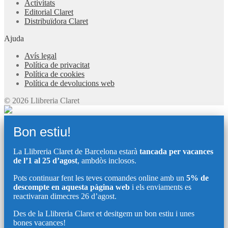
Activitats
Editorial Claret
Distribuïdora Claret
Ajuda
Avís legal
Política de privacitat
Política de cookies
Política de devolucions web
© 2026 Llibreria Claret
Bon estiu!
La Llibreria Claret de Barcelona estarà
tancada per vacances
de l’1 al 25 d’agost
, ambdòs inclosos.
Pots continuar fent les teves comandes online amb un
5% de
descompte en aquesta pàgina web
i els enviaments es
reactivaran dimecres 26 d’agost.
Des de la Llibreria Claret et desitgem un bon estiu i unes
bones vacances!