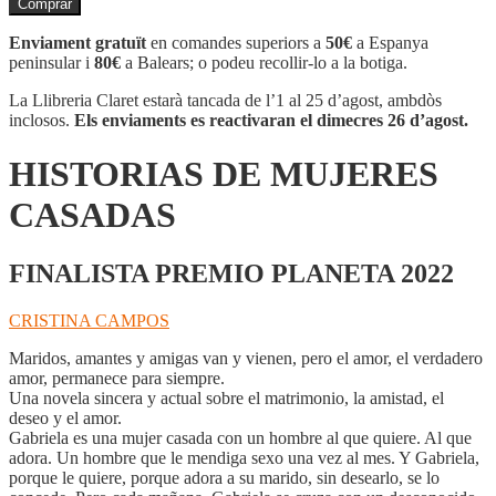
Comprar
HISTORIAS
DE
Enviament gratuït
en comandes superiors a
50€
a Espanya
MUJERES
peninsular i
80€
a Balears; o podeu recollir-lo a la botiga.
CASADAS
La Llibreria Claret estarà tancada de l’1 al 25 d’agost, ambdòs
inclosos.
Els enviaments es reactivaran el dimecres 26 d’agost.
HISTORIAS DE MUJERES
CASADAS
FINALISTA PREMIO PLANETA 2022
CRISTINA CAMPOS
Maridos, amantes y amigas van y vienen, pero el amor, el verdadero
amor, permanece para siempre.
Una novela sincera y actual sobre el matrimonio, la amistad, el
deseo y el amor.
Gabriela es una mujer casada con un hombre al que quiere. Al que
adora. Un hombre que le mendiga sexo una vez al mes. Y Gabriela,
porque le quiere, porque adora a su marido, sin desearlo, se lo