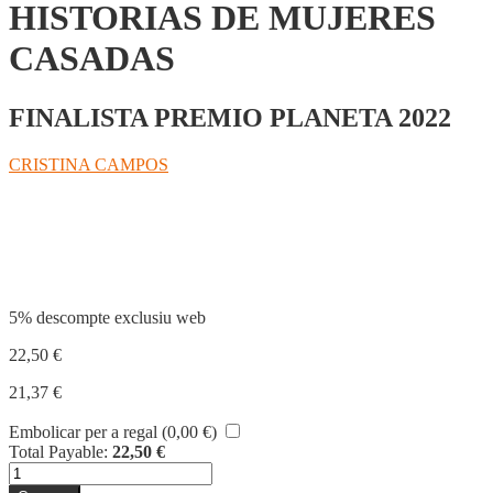
HISTORIAS DE MUJERES
CASADAS
FINALISTA PREMIO PLANETA 2022
CRISTINA CAMPOS
Compartir
5% descompte exclusiu web
22,50
€
21,37
€
Embolicar per a regal (
0,00
€
)
Total Payable:
22,50
€
quantitat
de