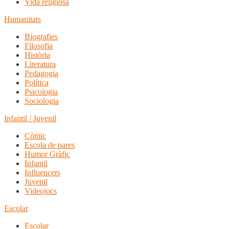
Vida religiosa
Humanitats
Biografies
Filosofia
Història
Literatura
Pedagogia
Política
Psicologia
Sociologia
Infantil / Juvenil
Còmic
Escola de pares
Humor Gràfic
Infantil
Influencers
Juvenil
Videojocs
Escolar
Escolar