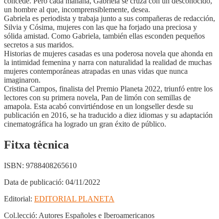
concede. Pero cada mañana, Gabriela se cruza con un desconocido,
un hombre al que, incomprensiblemente, desea.
Gabriela es periodista y trabaja junto a sus compañeras de redacción,
Silvia y Cósima, mujeres con las que ha forjado una preciosa y
sólida amistad. Como Gabriela, también ellas esconden pequeños
secretos a sus maridos.
Historias de mujeres casadas es una poderosa novela que ahonda en
la intimidad femenina y narra con naturalidad la realidad de muchas
mujeres contemporáneas atrapadas en unas vidas que nunca
imaginaron.
Cristina Campos, finalista del Premio Planeta 2022, triunfó entre los
lectores con su primera novela, Pan de limón con semillas de
amapola. Esta acabó convirtiéndose en un longseller desde su
publicación en 2016, se ha traducido a diez idiomas y su adaptación
cinematográfica ha logrado un gran éxito de público.
Fitxa tècnica
ISBN:
9788408265610
Data de publicació:
04/11/2022
Editorial:
EDITORIAL PLANETA
Col.lecció:
Autores Españoles e Iberoamericanos