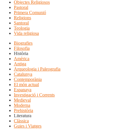
Objectes Religiosos
Pastoral
Primera Comunió
Religions
Santoral
Teologia
Vida religiosa
Biografies
Filosofia
Història
Amèrica
Antiga
Arqueologia i Paleografia
Catalunya
Contemporània
El món actual
Espanaya
Investigació i Corrents
Medieval
Moderna
Prehistòria
Literatura
Clàssica
Guies i Viatges