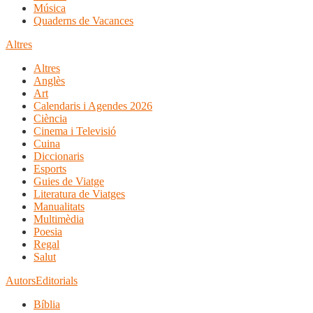
Música
Quaderns de Vacances
Altres
Altres
Anglès
Art
Calendaris i Agendes 2026
Ciència
Cinema i Televisió
Cuina
Diccionaris
Esports
Guies de Viatge
Literatura de Viatges
Manualitats
Multimèdia
Poesia
Regal
Salut
Autors
Editorials
Bíblia