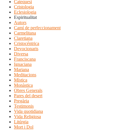
Catequesi
Cristologia
Eclesiologia
Espiritualitat
Autors
Camí de perfeccionament
Carmelitana
Claretiana
Cristocéntrica
Devocionaris
Diversa
Franciscana
Ignaciana
Mariana
Meditacions
Mística
Monàstica
Obres Generals
Pares del desert
Pregària
Testimonis
Vida quotidiana
Vida Religiosa
Litúrgia
Mort i Dol