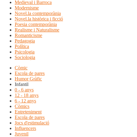
Medieval i Barroca
Modernisme
Novel.la contemporània
Novel.la històrica i ficció
Poesia contemporània
Realisme i Naturalisme
Romanticisme
Pedagogia
Política
Psicologia
Sociologia
Còmic
Escola de pares
Humor Gràfic
Infantil
0 - 6 anys
12 - 18 anys
6 - 12 anys
Còmics
Entreteniment
Escola de pares
Jocs d'estimulació
Influencers
Juvenil