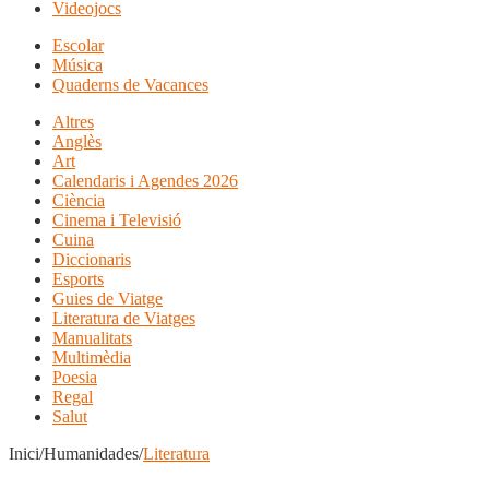
Videojocs
Escolar
Música
Quaderns de Vacances
Altres
Anglès
Art
Calendaris i Agendes 2026
Ciència
Cinema i Televisió
Cuina
Diccionaris
Esports
Guies de Viatge
Literatura de Viatges
Manualitats
Multimèdia
Poesia
Regal
Salut
Inici/Humanidades/
Literatura