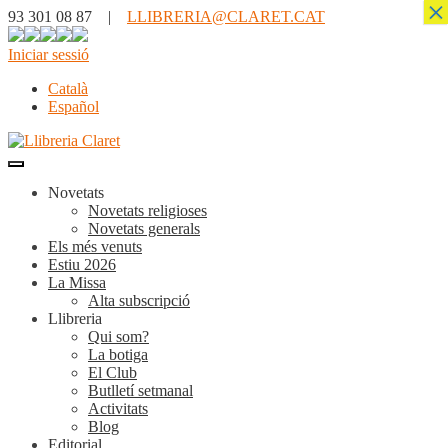
×
93 301 08 87 |
LLIBRERIA@CLARET.CAT
Iniciar sessió
Català
Español
Novetats
Novetats religioses
Novetats generals
Els més venuts
Estiu 2026
La Missa
Alta subscripció
Llibreria
Qui som?
La botiga
El Club
Butlletí setmanal
Activitats
Blog
Editorial