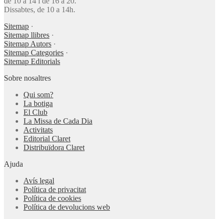
de 10 a 14 i de 16 a 20.
Dissabtes, de 10 a 14h.
Sitemap
·
Sitemap llibres
·
Sitemap Autors
·
Sitemap Categories
·
Sitemap Editorials
Sobre nosaltres
Qui som?
La botiga
El Club
La Missa de Cada Dia
Activitats
Editorial Claret
Distribuïdora Claret
Ajuda
Avís legal
Política de privacitat
Política de cookies
Política de devolucions web