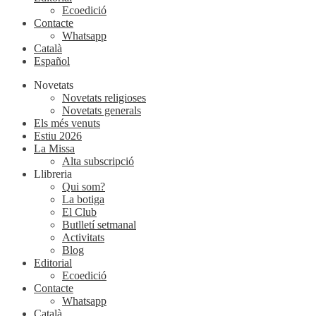
Ecoedició
Contacte
Whatsapp
Català
Español
Novetats
Novetats religioses
Novetats generals
Els més venuts
Estiu 2026
La Missa
Alta subscripció
Llibreria
Qui som?
La botiga
El Club
Butlletí setmanal
Activitats
Blog
Editorial
Ecoedició
Contacte
Whatsapp
Català