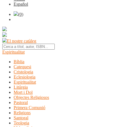
Español
(0)
El nostre catàleg
Espiritualitat
Bíblia
Catequesi
Cristologia
Eclesiologia
Espiritualitat
Litúrgia
Mort i Dol
Objectes Religiosos
Pastoral
Primera Comunió
Religions
Santoral
Teologia