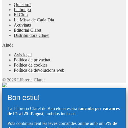
Qui som?
La botiga
El Club
La Missa de Cada Dia
Activitats
Editorial Claret
Distribuïdora Claret
Ajuda
Avís legal
Política de privacitat
Política de cookies
Política de devolucions web
© 2026 Llibreria Claret
Bon estiu!
La Llibreria Claret de Barcelona estarà
tancada per vacances
de l’1 al 25 d’agost
, ambdòs inclosos.
Pots continuar fent les teves comandes online amb un
5% de