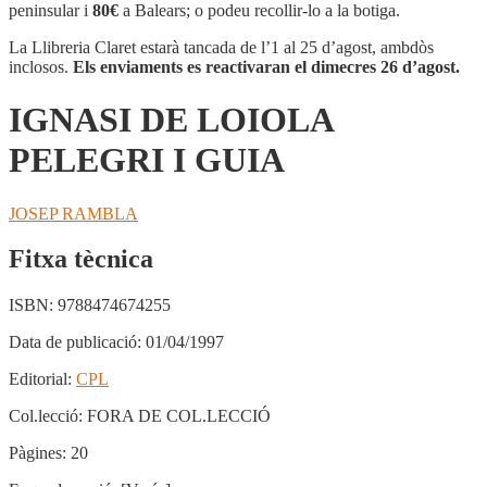
LOIOLA
peninsular i
80€
a Balears; o podeu recollir-lo a la botiga.
PELEGRI
I
La Llibreria Claret estarà tancada de l’1 al 25 d’agost, ambdòs
GUIA
inclosos.
Els enviaments es reactivaran el dimecres 26 d’agost.
IGNASI DE LOIOLA
PELEGRI I GUIA
JOSEP RAMBLA
Fitxa tècnica
ISBN:
9788474674255
Data de publicació:
01/04/1997
Editorial:
CPL
Col.lecció:
FORA DE COL.LECCIÓ
Pàgines:
20