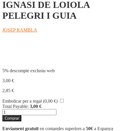
IGNASI DE LOIOLA
PELEGRI I GUIA
JOSEP RAMBLA
Compartir
5% descompte exclusiu web
3,00
€
2,85
€
Embolicar per a regal (
0,00
€
)
Total Payable:
3,00
€
quantitat
de
Comprar
IGNASI
DE
Enviament gratuït
en comandes superiors a
50€
a Espanya