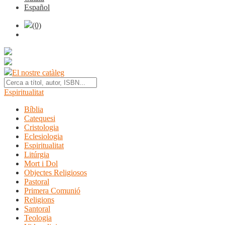
Español
(0)
El nostre catàleg
Espiritualitat
Bíblia
Catequesi
Cristologia
Eclesiologia
Espiritualitat
Litúrgia
Mort i Dol
Objectes Religiosos
Pastoral
Primera Comunió
Religions
Santoral
Teologia