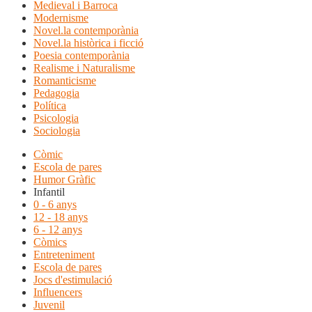
Medieval i Barroca
Modernisme
Novel.la contemporània
Novel.la històrica i ficció
Poesia contemporània
Realisme i Naturalisme
Romanticisme
Pedagogia
Política
Psicologia
Sociologia
Còmic
Escola de pares
Humor Gràfic
Infantil
0 - 6 anys
12 - 18 anys
6 - 12 anys
Còmics
Entreteniment
Escola de pares
Jocs d'estimulació
Influencers
Juvenil