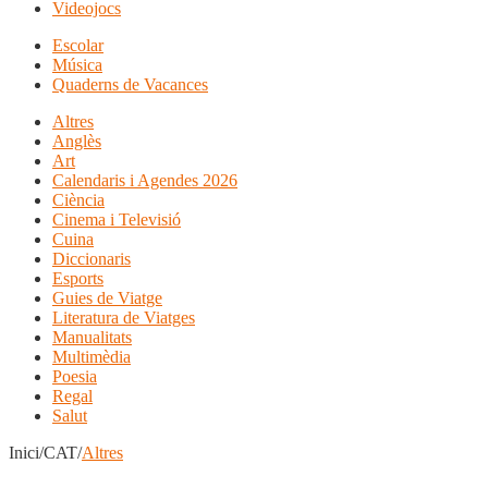
Videojocs
Escolar
Música
Quaderns de Vacances
Altres
Anglès
Art
Calendaris i Agendes 2026
Ciència
Cinema i Televisió
Cuina
Diccionaris
Esports
Guies de Viatge
Literatura de Viatges
Manualitats
Multimèdia
Poesia
Regal
Salut
Inici/CAT/
Altres