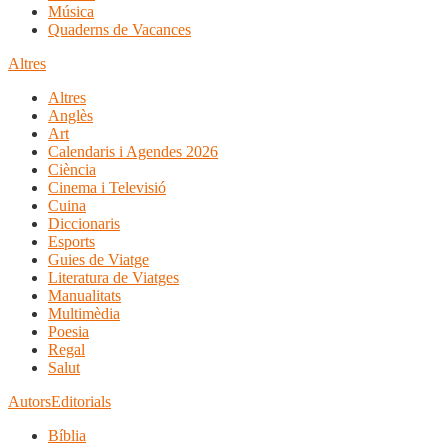
Música
Quaderns de Vacances
Altres
Altres
Anglès
Art
Calendaris i Agendes 2026
Ciència
Cinema i Televisió
Cuina
Diccionaris
Esports
Guies de Viatge
Literatura de Viatges
Manualitats
Multimèdia
Poesia
Regal
Salut
Autors
Editorials
Bíblia