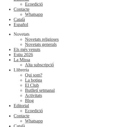
Ecoedició
Contacte
Whatsapp
Català
Español
Novetats
Novetats religioses
Novetats generals
Els més venuts
Estiu 2026
La Missa
Alta subscripció
Llibreria
Qui som?
La botiga
El Club
Butlletí setmanal
Activitats
Blog
Editorial
Ecoedició
Contacte
Whatsapp
Català