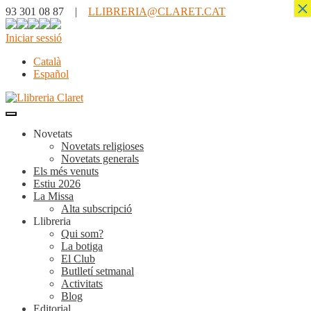
×
93 301 08 87 |
LLIBRERIA@CLARET.CAT
Iniciar sessió
Català
Español
Novetats
Novetats religioses
Novetats generals
Els més venuts
Estiu 2026
La Missa
Alta subscripció
Llibreria
Qui som?
La botiga
El Club
Butlletí setmanal
Activitats
Blog
Editorial