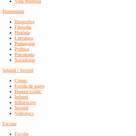
Vida religiosa
Humanitats
Biografies
Filosofia
Història
Literatura
Pedagogia
Política
Psicologia
Sociologia
Infantil / Juvenil
Còmic
Escola de pares
Humor Gràfic
Infantil
Influencers
Juvenil
Videojocs
Escolar
Escolar