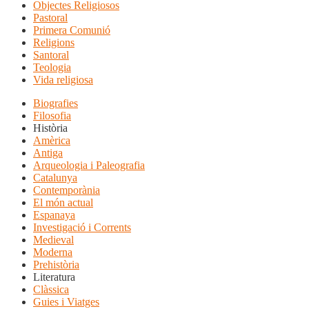
Objectes Religiosos
Pastoral
Primera Comunió
Religions
Santoral
Teologia
Vida religiosa
Biografies
Filosofia
Història
Amèrica
Antiga
Arqueologia i Paleografia
Catalunya
Contemporània
El món actual
Espanaya
Investigació i Corrents
Medieval
Moderna
Prehistòria
Literatura
Clàssica
Guies i Viatges