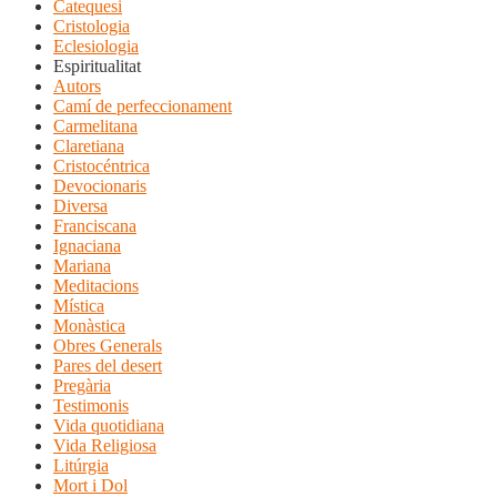
Catequesi
Cristologia
Eclesiologia
Espiritualitat
Autors
Camí de perfeccionament
Carmelitana
Claretiana
Cristocéntrica
Devocionaris
Diversa
Franciscana
Ignaciana
Mariana
Meditacions
Mística
Monàstica
Obres Generals
Pares del desert
Pregària
Testimonis
Vida quotidiana
Vida Religiosa
Litúrgia
Mort i Dol