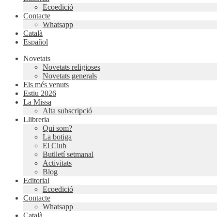
Ecoedició
Contacte
Whatsapp
Català
Español
Novetats
Novetats religioses
Novetats generals
Els més venuts
Estiu 2026
La Missa
Alta subscripció
Llibreria
Qui som?
La botiga
El Club
Butlletí setmanal
Activitats
Blog
Editorial
Ecoedició
Contacte
Whatsapp
Català