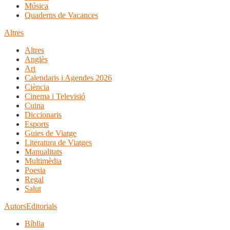
Música
Quaderns de Vacances
Altres
Altres
Anglès
Art
Calendaris i Agendes 2026
Ciència
Cinema i Televisió
Cuina
Diccionaris
Esports
Guies de Viatge
Literatura de Viatges
Manualitats
Multimèdia
Poesia
Regal
Salut
Autors
Editorials
Bíblia