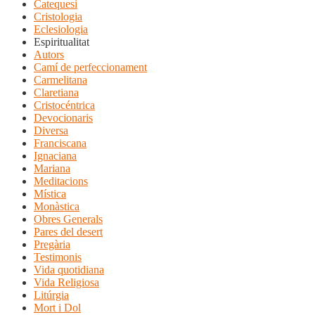
Catequesi
Cristologia
Eclesiologia
Espiritualitat
Autors
Camí de perfeccionament
Carmelitana
Claretiana
Cristocéntrica
Devocionaris
Diversa
Franciscana
Ignaciana
Mariana
Meditacions
Mística
Monàstica
Obres Generals
Pares del desert
Pregària
Testimonis
Vida quotidiana
Vida Religiosa
Litúrgia
Mort i Dol