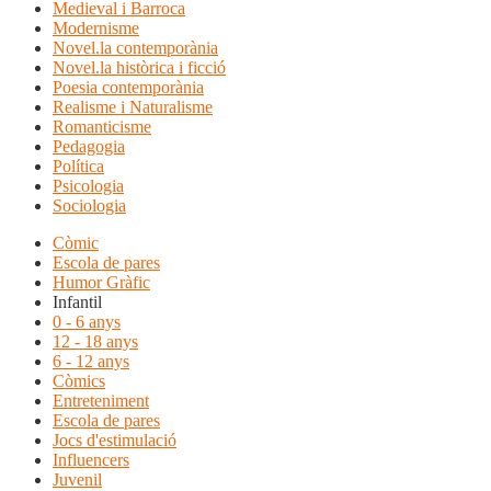
Medieval i Barroca
Modernisme
Novel.la contemporània
Novel.la històrica i ficció
Poesia contemporània
Realisme i Naturalisme
Romanticisme
Pedagogia
Política
Psicologia
Sociologia
Còmic
Escola de pares
Humor Gràfic
Infantil
0 - 6 anys
12 - 18 anys
6 - 12 anys
Còmics
Entreteniment
Escola de pares
Jocs d'estimulació
Influencers
Juvenil