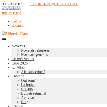
93 301 08 87 |
LLIBRERIA@CLARET.CAT
Iniciar sessió
Català
Español
Novetats
Novetats religioses
Novetats generals
Els més venuts
Estiu 2026
La Missa
Alta subscripció
Llibreria
Qui som?
La botiga
El Club
Butlletí setmanal
Activitats
Blog
Editorial