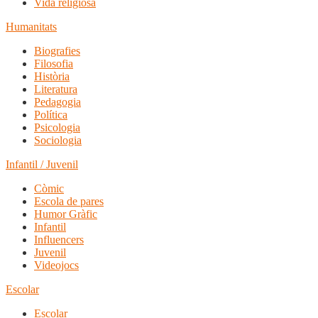
Vida religiosa
Humanitats
Biografies
Filosofia
Història
Literatura
Pedagogia
Política
Psicologia
Sociologia
Infantil / Juvenil
Còmic
Escola de pares
Humor Gràfic
Infantil
Influencers
Juvenil
Videojocs
Escolar
Escolar