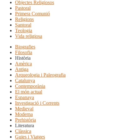
Objectes Religiosos
Pastoral
Primera Comunió
Religions
Santoral
Teologia
Vida religiosa
Biografies
Filosofia
Història
Amèrica
Antiga
Arqueologia i Paleografia
Catalunya
Contemporània
El món actual
Espanaya
Investigació i Corrents
Medieval
Moderna
Prehistòria
Literatura
Clàssica
Guies i Viatges