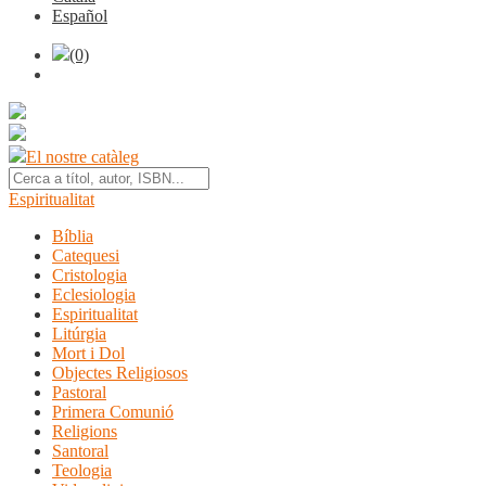
Español
(0)
El nostre catàleg
Espiritualitat
Bíblia
Catequesi
Cristologia
Eclesiologia
Espiritualitat
Litúrgia
Mort i Dol
Objectes Religiosos
Pastoral
Primera Comunió
Religions
Santoral
Teologia