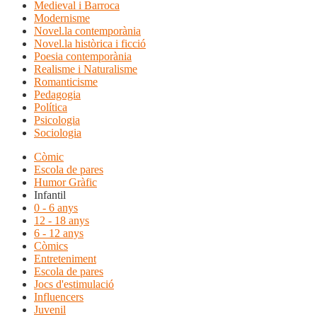
Medieval i Barroca
Modernisme
Novel.la contemporània
Novel.la històrica i ficció
Poesia contemporània
Realisme i Naturalisme
Romanticisme
Pedagogia
Política
Psicologia
Sociologia
Còmic
Escola de pares
Humor Gràfic
Infantil
0 - 6 anys
12 - 18 anys
6 - 12 anys
Còmics
Entreteniment
Escola de pares
Jocs d'estimulació
Influencers
Juvenil