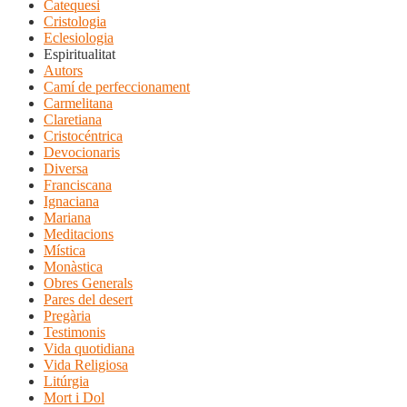
Catequesi
Cristologia
Eclesiologia
Espiritualitat
Autors
Camí de perfeccionament
Carmelitana
Claretiana
Cristocéntrica
Devocionaris
Diversa
Franciscana
Ignaciana
Mariana
Meditacions
Mística
Monàstica
Obres Generals
Pares del desert
Pregària
Testimonis
Vida quotidiana
Vida Religiosa
Litúrgia
Mort i Dol