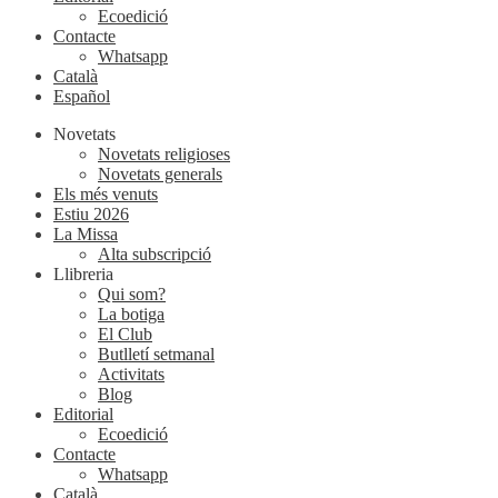
Ecoedició
Contacte
Whatsapp
Català
Español
Novetats
Novetats religioses
Novetats generals
Els més venuts
Estiu 2026
La Missa
Alta subscripció
Llibreria
Qui som?
La botiga
El Club
Butlletí setmanal
Activitats
Blog
Editorial
Ecoedició
Contacte
Whatsapp
Català