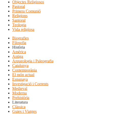
Objectes Religiosos
Pastoral
Primera Comunió
Religions
Santoral
Teologia
Vida religiosa
Biografies
Filosofia
Història
Amèrica
Antiga
Arqueologia i Paleografia
Catalunya
Contemporània
El món actual
Espanaya
Investigació i Corrents
Medieval
Moderna
Prehistòria
Literatura
Clàssica
Guies i Viatges