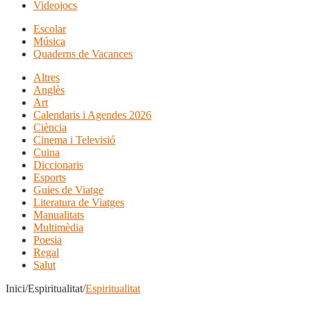
Videojocs
Escolar
Música
Quaderns de Vacances
Altres
Anglès
Art
Calendaris i Agendes 2026
Ciència
Cinema i Televisió
Cuina
Diccionaris
Esports
Guies de Viatge
Literatura de Viatges
Manualitats
Multimèdia
Poesia
Regal
Salut
Inici/Espiritualitat/
Espiritualitat