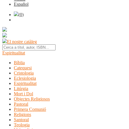
Español
(0)
El nostre catàleg
Espiritualitat
Bíblia
Catequesi
Cristologia
Eclesiologia
Espiritualitat
Litúrgia
Mort i Dol
Objectes Religiosos
Pastoral
Primera Comunió
Religions
Santoral
Teologia