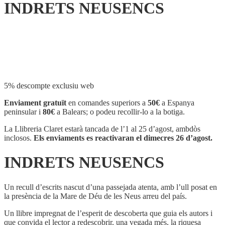
INDRETS NEUSENCS
Compartir
5% descompte exclusiu web
Enviament gratuït
en comandes superiors a
50€
a Espanya
peninsular i
80€
a Balears; o podeu recollir-lo a la botiga.
La Llibreria Claret estarà tancada de l’1 al 25 d’agost, ambdòs
inclosos.
Els enviaments es reactivaran el dimecres 26 d’agost.
INDRETS NEUSENCS
Un recull d’escrits nascut d’una passejada atenta, amb l’ull posat en
la presència de la Mare de Déu de les Neus arreu del país.
Un llibre impregnat de l’esperit de descoberta que guia els autors i
que convida el lector a redescobrir, una vegada més, la riquesa