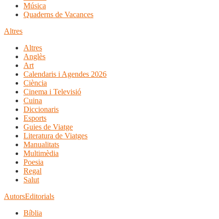
Música
Quaderns de Vacances
Altres
Altres
Anglès
Art
Calendaris i Agendes 2026
Ciència
Cinema i Televisió
Cuina
Diccionaris
Esports
Guies de Viatge
Literatura de Viatges
Manualitats
Multimèdia
Poesia
Regal
Salut
Autors
Editorials
Bíblia