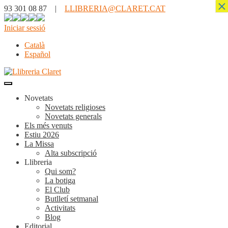
×
93 301 08 87 |
LLIBRERIA@CLARET.CAT
Iniciar sessió
Català
Español
Novetats
Novetats religioses
Novetats generals
Els més venuts
Estiu 2026
La Missa
Alta subscripció
Llibreria
Qui som?
La botiga
El Club
Butlletí setmanal
Activitats
Blog
Editorial