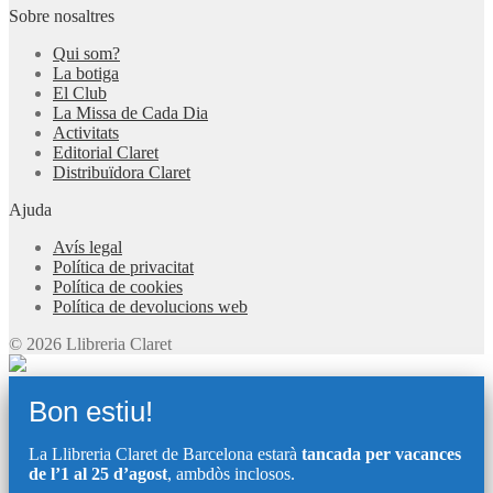
Sobre nosaltres
Qui som?
La botiga
El Club
La Missa de Cada Dia
Activitats
Editorial Claret
Distribuïdora Claret
Ajuda
Avís legal
Política de privacitat
Política de cookies
Política de devolucions web
© 2026 Llibreria Claret
Bon estiu!
La Llibreria Claret de Barcelona estarà
tancada per vacances
de l’1 al 25 d’agost
, ambdòs inclosos.