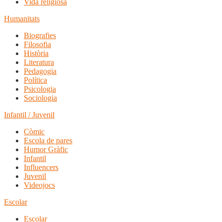
Vida religiosa
Humanitats
Biografies
Filosofia
Història
Literatura
Pedagogia
Política
Psicologia
Sociologia
Infantil / Juvenil
Còmic
Escola de pares
Humor Gràfic
Infantil
Influencers
Juvenil
Videojocs
Escolar
Escolar