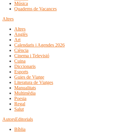
Música
Quaderns de Vacances
Altres
Altres
Anglès
Art
Calendaris i Agendes 2026
Ciència
Cinema i Televisió
Cuina
Diccionaris
Esports
Guies de Viatge
Literatura de Viatges
Manualitats
Multimèdia
Poesia
Regal
Salut
Autors
Editorials
Bíblia