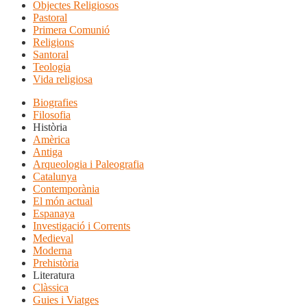
Objectes Religiosos
Pastoral
Primera Comunió
Religions
Santoral
Teologia
Vida religiosa
Biografies
Filosofia
Història
Amèrica
Antiga
Arqueologia i Paleografia
Catalunya
Contemporània
El món actual
Espanaya
Investigació i Corrents
Medieval
Moderna
Prehistòria
Literatura
Clàssica
Guies i Viatges