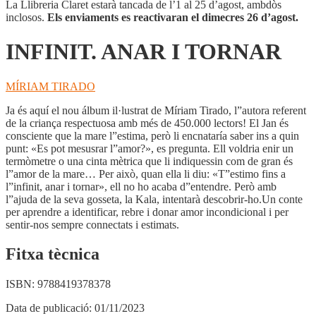
La Llibreria Claret estarà tancada de l’1 al 25 d’agost, ambdòs
inclosos.
Els enviaments es reactivaran el dimecres 26 d’agost.
INFINIT. ANAR I TORNAR
MÍRIAM TIRADO
Ja és aquí el nou álbum il·lustrat de Míriam Tirado, l”autora referent
de la criança respectuosa amb més de 450.000 lectors! El Jan és
consciente que la mare l”estima, però li encnataría saber ins a quin
punt: «Es pot mesusrar l”amor?», es pregunta. Ell voldria enir un
termòmetre o una cinta mètrica que li indiquessin com de gran és
l”amor de la mare… Per això, quan ella li diu: «T”estimo fins a
l”infinit, anar i tornar», ell no ho acaba d”entendre. Però amb
l”ajuda de la seva gosseta, la Kala, intentarà descobrir-ho.Un conte
per aprendre a identificar, rebre i donar amor incondicional i per
sentir-nos sempre connectats i estimats.
Fitxa tècnica
ISBN:
9788419378378
Data de publicació:
01/11/2023