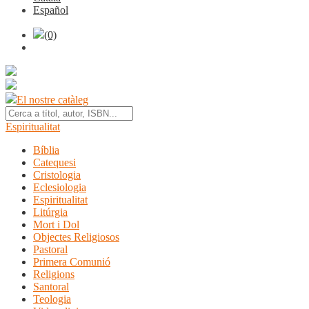
Español
(0)
El nostre catàleg
Espiritualitat
Bíblia
Catequesi
Cristologia
Eclesiologia
Espiritualitat
Litúrgia
Mort i Dol
Objectes Religiosos
Pastoral
Primera Comunió
Religions
Santoral
Teologia