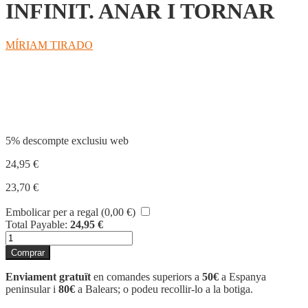
INFINIT. ANAR I TORNAR
MÍRIAM TIRADO
Compartir
5% descompte exclusiu web
24,95
€
23,70
€
Embolicar per a regal (
0,00
€
)
Total Payable:
24,95
€
quantitat
de
Comprar
INFINIT.
ANAR
Enviament gratuït
en comandes superiors a
50€
a Espanya
I
peninsular i
80€
a Balears; o podeu recollir-lo a la botiga.
TORNAR