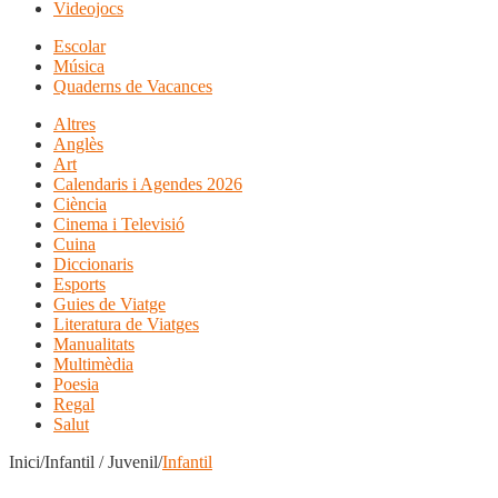
Videojocs
Escolar
Música
Quaderns de Vacances
Altres
Anglès
Art
Calendaris i Agendes 2026
Ciència
Cinema i Televisió
Cuina
Diccionaris
Esports
Guies de Viatge
Literatura de Viatges
Manualitats
Multimèdia
Poesia
Regal
Salut
Inici/Infantil / Juvenil/
Infantil