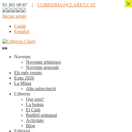
×
93 301 08 87 |
LLIBRERIA@CLARET.CAT
Iniciar sessió
Català
Español
Novetats
Novetats religioses
Novetats generals
Els més venuts
Estiu 2026
La Missa
Alta subscripció
Llibreria
Qui som?
La botiga
El Club
Butlletí setmanal
Activitats
Blog
Editorial