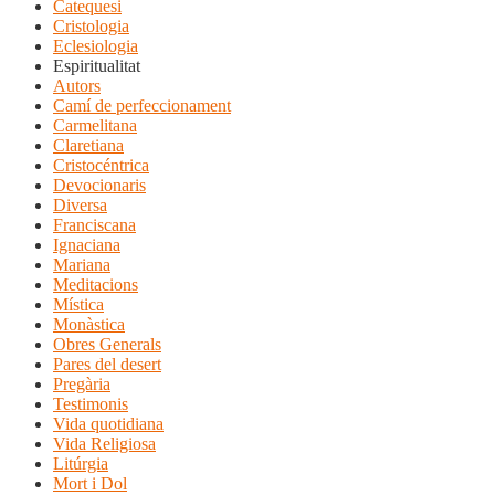
Catequesi
Cristologia
Eclesiologia
Espiritualitat
Autors
Camí de perfeccionament
Carmelitana
Claretiana
Cristocéntrica
Devocionaris
Diversa
Franciscana
Ignaciana
Mariana
Meditacions
Mística
Monàstica
Obres Generals
Pares del desert
Pregària
Testimonis
Vida quotidiana
Vida Religiosa
Litúrgia
Mort i Dol