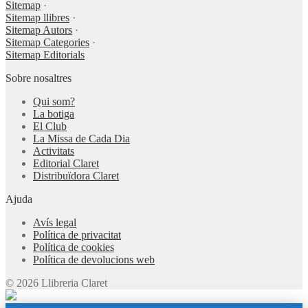
Sitemap
·
Sitemap llibres
·
Sitemap Autors
·
Sitemap Categories
·
Sitemap Editorials
Sobre nosaltres
Qui som?
La botiga
El Club
La Missa de Cada Dia
Activitats
Editorial Claret
Distribuïdora Claret
Ajuda
Avís legal
Política de privacitat
Política de cookies
Política de devolucions web
© 2026 Llibreria Claret