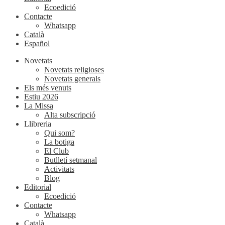
Ecoedició
Contacte
Whatsapp
Català
Español
Novetats
Novetats religioses
Novetats generals
Els més venuts
Estiu 2026
La Missa
Alta subscripció
Llibreria
Qui som?
La botiga
El Club
Butlletí setmanal
Activitats
Blog
Editorial
Ecoedició
Contacte
Whatsapp
Català