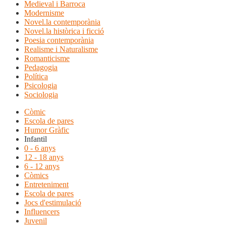
Medieval i Barroca
Modernisme
Novel.la contemporània
Novel.la històrica i ficció
Poesia contemporània
Realisme i Naturalisme
Romanticisme
Pedagogia
Política
Psicologia
Sociologia
Còmic
Escola de pares
Humor Gràfic
Infantil
0 - 6 anys
12 - 18 anys
6 - 12 anys
Còmics
Entreteniment
Escola de pares
Jocs d'estimulació
Influencers
Juvenil