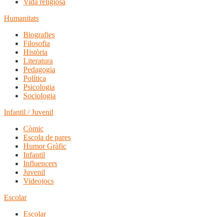
Vida religiosa
Humanitats
Biografies
Filosofia
Història
Literatura
Pedagogia
Política
Psicologia
Sociologia
Infantil / Juvenil
Còmic
Escola de pares
Humor Gràfic
Infantil
Influencers
Juvenil
Videojocs
Escolar
Escolar