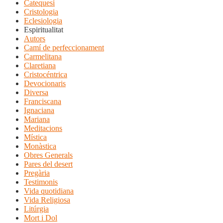
Catequesi
Cristologia
Eclesiologia
Espiritualitat
Autors
Camí de perfeccionament
Carmelitana
Claretiana
Cristocéntrica
Devocionaris
Diversa
Franciscana
Ignaciana
Mariana
Meditacions
Mística
Monàstica
Obres Generals
Pares del desert
Pregària
Testimonis
Vida quotidiana
Vida Religiosa
Litúrgia
Mort i Dol