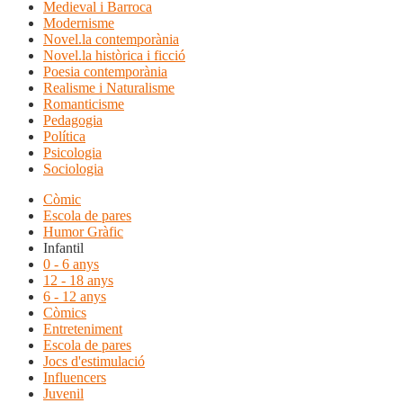
Medieval i Barroca
Modernisme
Novel.la contemporània
Novel.la històrica i ficció
Poesia contemporània
Realisme i Naturalisme
Romanticisme
Pedagogia
Política
Psicologia
Sociologia
Còmic
Escola de pares
Humor Gràfic
Infantil
0 - 6 anys
12 - 18 anys
6 - 12 anys
Còmics
Entreteniment
Escola de pares
Jocs d'estimulació
Influencers
Juvenil