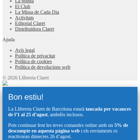
La botiga
El Club
La Missa de Cada Dia
Activitats
Editorial Claret
Distribuïdora Claret
Ajuda
Avís legal
Política de privacitat
Política de cookies
Política de devolucions web
© 2026 Llibreria Claret
Bon estiu!
La Llibreria Claret de Barcelona estarà
tancada per vacances
de l’1 al 25 d’agost
, ambdòs inclosos.
Pots continuar fent les teves comandes online amb un
5% de
descompte en aquesta pàgina web
i els enviaments es
reactivaran dimecres 26 d’agost.