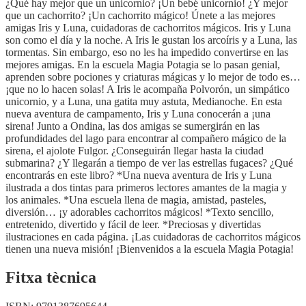
¿Qué hay mejor que un unicornio? ¡Un bebé unicornio! ¿Y mejor
que un cachorrito? ¡Un cachorrito mágico! Únete a las mejores
amigas Iris y Luna, cuidadoras de cachorritos mágicos. Iris y Luna
son como el día y la noche. A Iris le gustan los arcoíris y a Luna, las
tormentas. Sin embargo, eso no les ha impedido convertirse en las
mejores amigas. En la escuela Magia Potagia se lo pasan genial,
aprenden sobre pociones y criaturas mágicas y lo mejor de todo es…
¡que no lo hacen solas! A Iris le acompaña Polvorón, un simpático
unicornio, y a Luna, una gatita muy astuta, Medianoche. En esta
nueva aventura de campamento, Iris y Luna conocerán a ¡una
sirena! Junto a Ondina, las dos amigas se sumergirán en las
profundidades del lago para encontrar al compañero mágico de la
sirena, el ajolote Fulgor. ¿Conseguirán llegar hasta la ciudad
submarina? ¿Y llegarán a tiempo de ver las estrellas fugaces? ¿Qué
encontrarás en este libro? *Una nueva aventura de Iris y Luna
ilustrada a dos tintas para primeros lectores amantes de la magia y
los animales. *Una escuela llena de magia, amistad, pasteles,
diversión… ¡y adorables cachorritos mágicos! *Texto sencillo,
entretenido, divertido y fácil de leer. *Preciosas y divertidas
ilustraciones en cada página. ¡Las cuidadoras de cachorritos mágicos
tienen una nueva misión! ¡Bienvenidos a la escuela Magia Potagia!
Fitxa tècnica