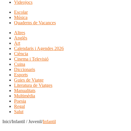
Videojocs
Escolar
Música
Quaderns de Vacances
Altres
Anglès
Art
Calendaris i Agendes 2026
Ciència
Cinema i Televisió
Cuina
Diccionaris
Esports
Guies de Viatge
Literatura de Viatges
Manualitats
Multimèdia
Poesia
Regal
Salut
Inici/Infantil / Juvenil/
Infantil