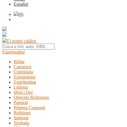
Español
(0)
El nostre catàleg
Espiritualitat
Bíblia
Catequesi
Cristologia
Eclesiologia
Espiritualitat
Litúrgia
Mort i Dol
Objectes Religiosos
Pastoral
Primera Comunió
Religions
Santoral
Teologia