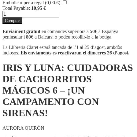
Embolicar per a regal (
0,00
€
)
Total Payable:
10,95
€
quantitat
de
Comprar
IRIS
Y
Enviament gratuït
en comandes superiors a
50€
a Espanya
LUNA:
peninsular i
80€
a Balears; o podeu recollir-lo a la botiga.
CUIDADORAS
DE
La Llibreria Claret estarà tancada de l’1 al 25 d’agost, ambdòs
CACHORRITOS
inclosos.
Els enviaments es reactivaran el dimecres 26 d’agost.
MÁGICOS
6
IRIS Y LUNA: CUIDADORAS
-
¡UN
DE CACHORRITOS
CAMPAMENTO
CON
MÁGICOS 6 – ¡UN
SIRENAS!
CAMPAMENTO CON
SIRENAS!
AURORA QUIRÓN