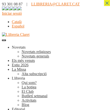
×
93 301 08 87 |
LLIBRERIA@CLARET.CAT
Iniciar sessió
Català
Español
Novetats
Novetats religioses
Novetats generals
Els més venuts
Estiu 2026
La Missa
Alta subscripció
Llibreria
Qui som?
La botiga
El Club
Butlletí setmanal
Activitats
Blog
Editorial