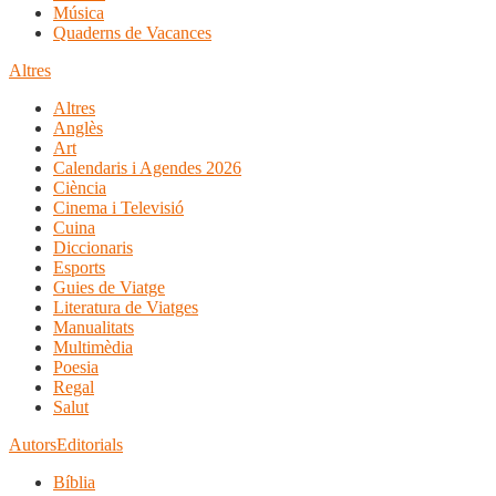
Música
Quaderns de Vacances
Altres
Altres
Anglès
Art
Calendaris i Agendes 2026
Ciència
Cinema i Televisió
Cuina
Diccionaris
Esports
Guies de Viatge
Literatura de Viatges
Manualitats
Multimèdia
Poesia
Regal
Salut
Autors
Editorials
Bíblia