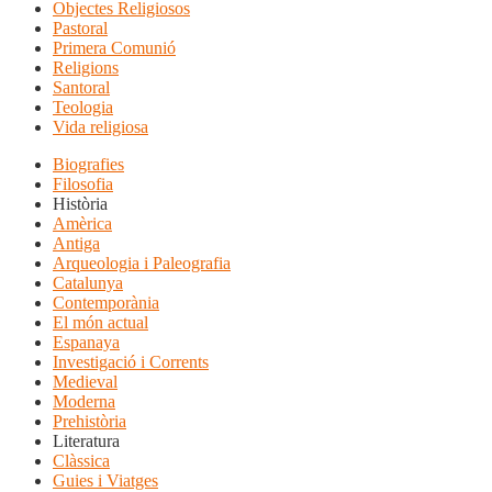
Objectes Religiosos
Pastoral
Primera Comunió
Religions
Santoral
Teologia
Vida religiosa
Biografies
Filosofia
Història
Amèrica
Antiga
Arqueologia i Paleografia
Catalunya
Contemporània
El món actual
Espanaya
Investigació i Corrents
Medieval
Moderna
Prehistòria
Literatura
Clàssica
Guies i Viatges