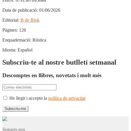
ISBN:
9791387695644
Data de publicació:
01/06/2026
Editorial:
B de Blok
Pàgines:
126
Enquadernació:
Rústica
Idioma:
Español
Subscriu-te al nostre butlletí setmanal
Descomptes en llibres, novetats i molt més
He llegit i accepto la
política de privacitat
Segueix-nos