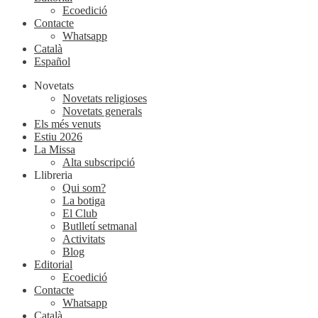
Ecoedició
Contacte
Whatsapp
Català
Español
Novetats
Novetats religioses
Novetats generals
Els més venuts
Estiu 2026
La Missa
Alta subscripció
Llibreria
Qui som?
La botiga
El Club
Butlletí setmanal
Activitats
Blog
Editorial
Ecoedició
Contacte
Whatsapp
Català