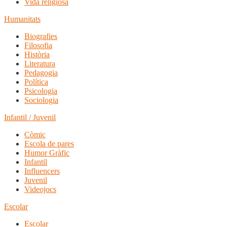
Vida religiosa
Humanitats
Biografies
Filosofia
Història
Literatura
Pedagogia
Política
Psicologia
Sociologia
Infantil / Juvenil
Còmic
Escola de pares
Humor Gràfic
Infantil
Influencers
Juvenil
Videojocs
Escolar
Escolar