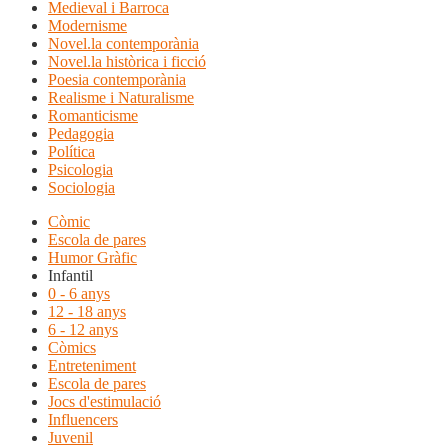
Medieval i Barroca
Modernisme
Novel.la contemporània
Novel.la històrica i ficció
Poesia contemporània
Realisme i Naturalisme
Romanticisme
Pedagogia
Política
Psicologia
Sociologia
Còmic
Escola de pares
Humor Gràfic
Infantil
0 - 6 anys
12 - 18 anys
6 - 12 anys
Còmics
Entreteniment
Escola de pares
Jocs d'estimulació
Influencers
Juvenil