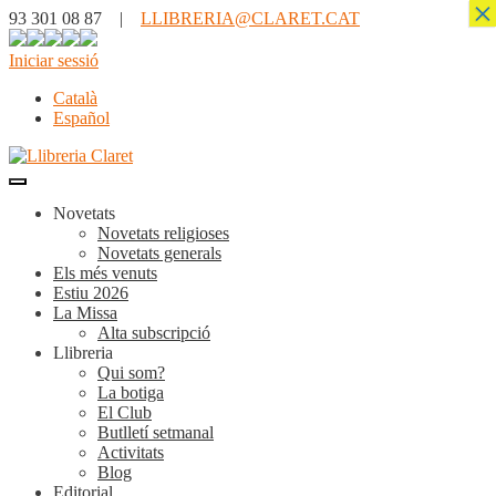
×
93 301 08 87 |
LLIBRERIA@CLARET.CAT
Iniciar sessió
Català
Español
Novetats
Novetats religioses
Novetats generals
Els més venuts
Estiu 2026
La Missa
Alta subscripció
Llibreria
Qui som?
La botiga
El Club
Butlletí setmanal
Activitats
Blog
Editorial