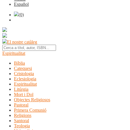
Español
(0)
El nostre catàleg
Espiritualitat
Bíblia
Catequesi
Cristologia
Eclesiologia
Espiritualitat
Litúrgia
Mort i Dol
Objectes Religiosos
Pastoral
Primera Comunió
Religions
Santoral
Teologia