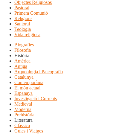
Objectes Religiosos
Pastoral
Primera Comunió
Religions
Santoral
Teologia
Vida religiosa
Biografies
Filosofia
Història
Amèrica
Antiga
Arqueologia i Paleografia
Catalunya
Contemporània
El món actual
Espanaya
Investigació i Corrents
Medieval
Moderna
Prehistòria
Literatura
Clàssica
Guies i Viatges