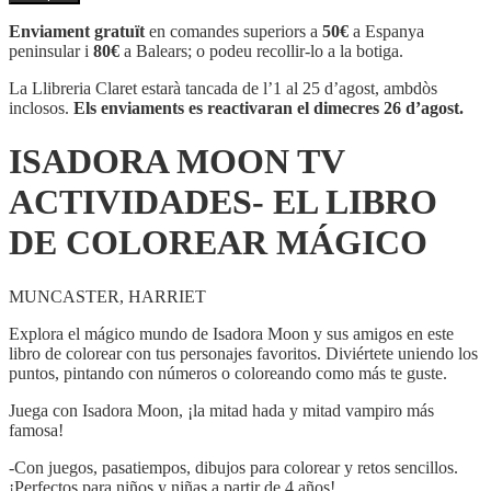
ISADORA
MOON
Enviament gratuït
en comandes superiors a
50€
a Espanya
TV
peninsular i
80€
a Balears; o podeu recollir-lo a la botiga.
ACTIVIDADES-
EL
La Llibreria Claret estarà tancada de l’1 al 25 d’agost, ambdòs
LIBRO
inclosos.
Els enviaments es reactivaran el dimecres 26 d’agost.
DE
COLOREAR
ISADORA MOON TV
MÁGICO
ACTIVIDADES- EL LIBRO
DE COLOREAR MÁGICO
MUNCASTER, HARRIET
Explora el mágico mundo de Isadora Moon y sus amigos en este
libro de colorear con tus personajes favoritos. Diviértete uniendo los
puntos, pintando con números o coloreando como más te guste.
Juega con Isadora Moon, ¡la mitad hada y mitad vampiro más
famosa!
-Con juegos, pasatiempos, dibujos para colorear y retos sencillos.
¡Perfectos para niños y niñas a partir de 4 años!