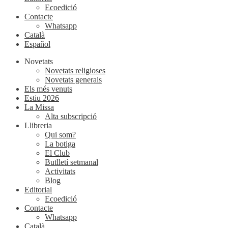
Ecoedició
Contacte
Whatsapp
Català
Español
Novetats
Novetats religioses
Novetats generals
Els més venuts
Estiu 2026
La Missa
Alta subscripció
Llibreria
Qui som?
La botiga
El Club
Butlletí setmanal
Activitats
Blog
Editorial
Ecoedició
Contacte
Whatsapp
Català