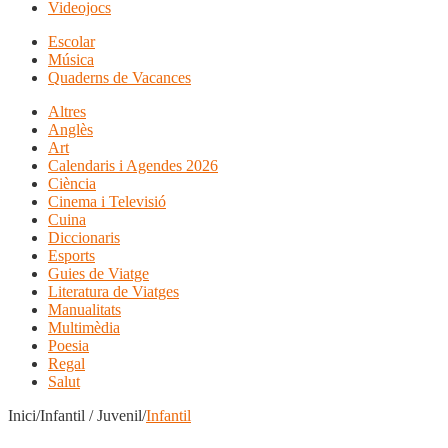
Videojocs
Escolar
Música
Quaderns de Vacances
Altres
Anglès
Art
Calendaris i Agendes 2026
Ciència
Cinema i Televisió
Cuina
Diccionaris
Esports
Guies de Viatge
Literatura de Viatges
Manualitats
Multimèdia
Poesia
Regal
Salut
Inici/Infantil / Juvenil/
Infantil