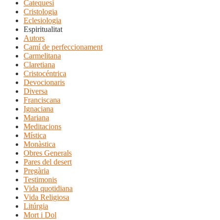
Catequesi
Cristologia
Eclesiologia
Espiritualitat
Autors
Camí de perfeccionament
Carmelitana
Claretiana
Cristocéntrica
Devocionaris
Diversa
Franciscana
Ignaciana
Mariana
Meditacions
Mística
Monàstica
Obres Generals
Pares del desert
Pregària
Testimonis
Vida quotidiana
Vida Religiosa
Litúrgia
Mort i Dol