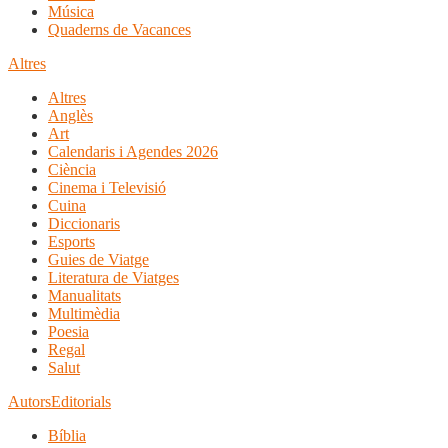
Música
Quaderns de Vacances
Altres
Altres
Anglès
Art
Calendaris i Agendes 2026
Ciència
Cinema i Televisió
Cuina
Diccionaris
Esports
Guies de Viatge
Literatura de Viatges
Manualitats
Multimèdia
Poesia
Regal
Salut
Autors
Editorials
Bíblia