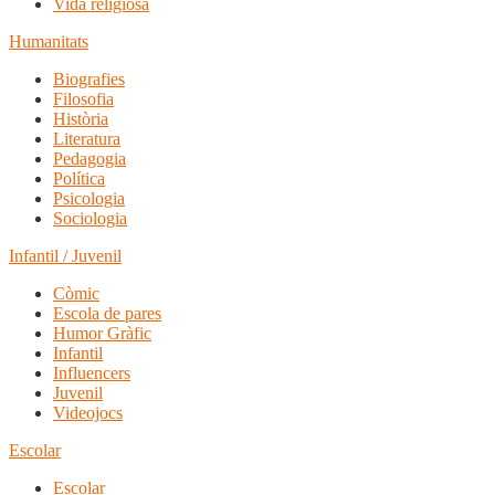
Vida religiosa
Humanitats
Biografies
Filosofia
Història
Literatura
Pedagogia
Política
Psicologia
Sociologia
Infantil / Juvenil
Còmic
Escola de pares
Humor Gràfic
Infantil
Influencers
Juvenil
Videojocs
Escolar
Escolar