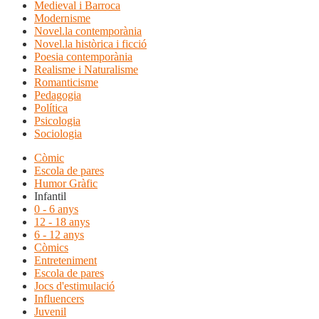
Medieval i Barroca
Modernisme
Novel.la contemporània
Novel.la històrica i ficció
Poesia contemporània
Realisme i Naturalisme
Romanticisme
Pedagogia
Política
Psicologia
Sociologia
Còmic
Escola de pares
Humor Gràfic
Infantil
0 - 6 anys
12 - 18 anys
6 - 12 anys
Còmics
Entreteniment
Escola de pares
Jocs d'estimulació
Influencers
Juvenil