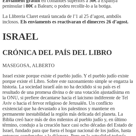
Enviament gratuït
en comandes superiors a
50€
a Espanya
peninsular i
80€
a Balears; o podeu recollir-lo a la botiga.
La Llibreria Claret estarà tancada de l’1 al 25 d’agost, ambdòs
inclosos.
Els enviaments es reactivaran el dimecres 26 d’agost.
ISRAEL
CRÓNICA DEL PAÍS DEL LIBRO
MASEGOSA, ALBERTO
Israel existe porque existe el pueblo judío. Y el pueblo judío existe
porque existe el Libro. Sobre este razonamiento simple se engarza la
historia. La sociedad israelí aún no ha decidido si su país es el
resultado de una promesa divina o de una votación ajustadísima en
la ONU, si prefiere decantarse hacia el laicismo indiferente de Tel
Aviv o hacia el fervor religioso de Jerusalén. Un conflicto
existencial que ha devastado a los palestinos y mantiene en
permanente inestabilidad la región más delicada del planeta. La
Biblia creó hace más de dos milenios al pueblo judío y, en último
término, condujo a la creación hace casi ocho décadas del Estado de
Israel, fundado para que fuera el hogar nacional de los judíos, hasta
entonces condenados a la diáspora. Pero en la actualidad todavía