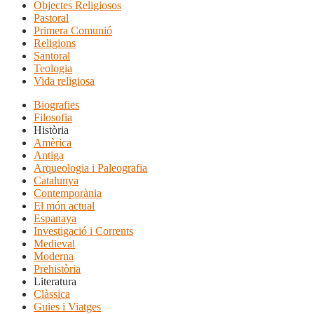
Objectes Religiosos
Pastoral
Primera Comunió
Religions
Santoral
Teologia
Vida religiosa
Biografies
Filosofia
Història
Amèrica
Antiga
Arqueologia i Paleografia
Catalunya
Contemporània
El món actual
Espanaya
Investigació i Corrents
Medieval
Moderna
Prehistòria
Literatura
Clàssica
Guies i Viatges