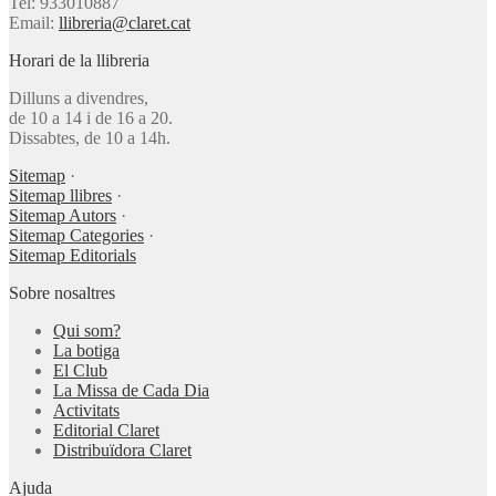
Tel: 933010887
Email:
llibreria@claret.cat
Horari de la llibreria
Dilluns a divendres,
de 10 a 14 i de 16 a 20.
Dissabtes, de 10 a 14h.
Sitemap
·
Sitemap llibres
·
Sitemap Autors
·
Sitemap Categories
·
Sitemap Editorials
Sobre nosaltres
Qui som?
La botiga
El Club
La Missa de Cada Dia
Activitats
Editorial Claret
Distribuïdora Claret
Ajuda