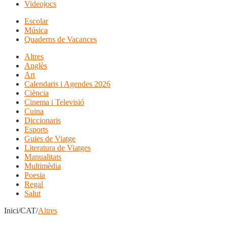
Videojocs
Escolar
Música
Quaderns de Vacances
Altres
Anglès
Art
Calendaris i Agendes 2026
Ciència
Cinema i Televisió
Cuina
Diccionaris
Esports
Guies de Viatge
Literatura de Viatges
Manualitats
Multimèdia
Poesia
Regal
Salut
Inici/CAT/
Altres