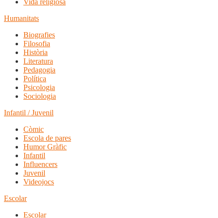
Vida religiosa
Humanitats
Biografies
Filosofia
Història
Literatura
Pedagogia
Política
Psicologia
Sociologia
Infantil / Juvenil
Còmic
Escola de pares
Humor Gràfic
Infantil
Influencers
Juvenil
Videojocs
Escolar
Escolar