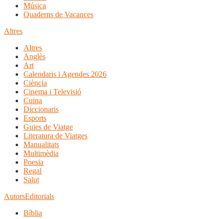
Música
Quaderns de Vacances
Altres
Altres
Anglès
Art
Calendaris i Agendes 2026
Ciència
Cinema i Televisió
Cuina
Diccionaris
Esports
Guies de Viatge
Literatura de Viatges
Manualitats
Multimèdia
Poesia
Regal
Salut
Autors
Editorials
Bíblia