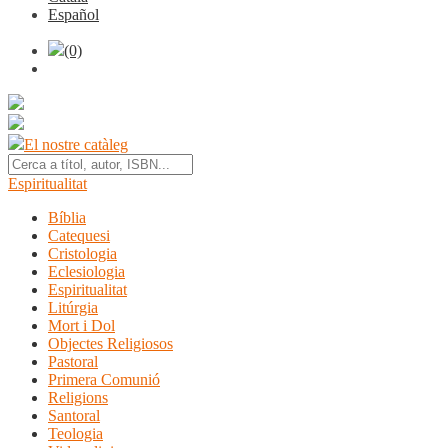
Español
(0)
El nostre catàleg
Espiritualitat
Bíblia
Catequesi
Cristologia
Eclesiologia
Espiritualitat
Litúrgia
Mort i Dol
Objectes Religiosos
Pastoral
Primera Comunió
Religions
Santoral
Teologia