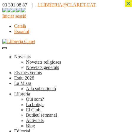
×
93 301 08 87 |
LLIBRERIA@CLARET.CAT
Iniciar sessió
Català
Español
Novetats
Novetats religioses
Novetats generals
Els més venuts
Estiu 2026
La Missa
Alta subscripció
Llibreria
Qui som?
La botiga
El Club
Butlletí setmanal
Activitats
Blog
Editorial