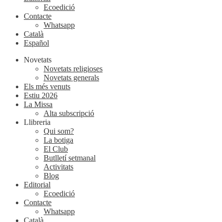
Ecoedició
Contacte
Whatsapp
Català
Español
Novetats
Novetats religioses
Novetats generals
Els més venuts
Estiu 2026
La Missa
Alta subscripció
Llibreria
Qui som?
La botiga
El Club
Butlletí setmanal
Activitats
Blog
Editorial
Ecoedició
Contacte
Whatsapp
Català