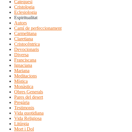
Catequesi
Cristologia
Eclesiologia
Espiritualitat
Autors
Camí de perfeccionament
Carmelitana
Claretiana
Cristocéntrica
Devocionaris
Diversa
Franciscana
Ignaciana
Mariana
Meditacions
Mística
Monàstica
Obres Generals
Pares del desert
Pregària
Testimonis
Vida quotidiana
Vida Religiosa
Litúrgia
Mort i Dol