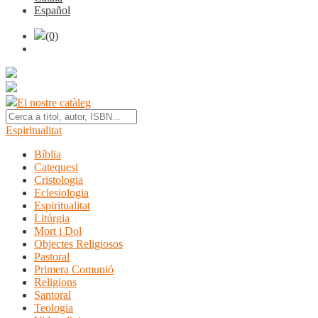
Español
(0)
El nostre catàleg
Espiritualitat
Bíblia
Catequesi
Cristologia
Eclesiologia
Espiritualitat
Litúrgia
Mort i Dol
Objectes Religiosos
Pastoral
Primera Comunió
Religions
Santoral
Teologia