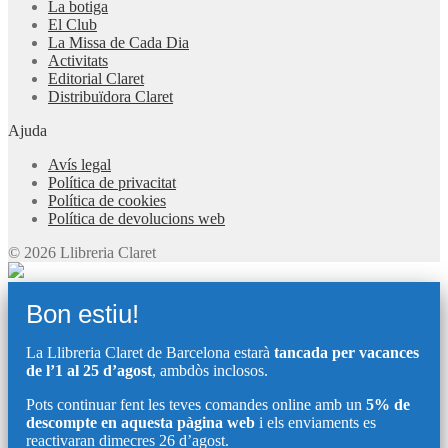
La botiga
El Club
La Missa de Cada Dia
Activitats
Editorial Claret
Distribuïdora Claret
Ajuda
Avís legal
Política de privacitat
Política de cookies
Política de devolucions web
© 2026 Llibreria Claret
Bon estiu!
La Llibreria Claret de Barcelona estarà
tancada per vacances
de l’1 al 25 d’agost
, ambdòs inclosos.
Pots continuar fent les teves comandes online amb un
5% de
descompte en aquesta pàgina web
i els enviaments es
reactivaran dimecres 26 d’agost.