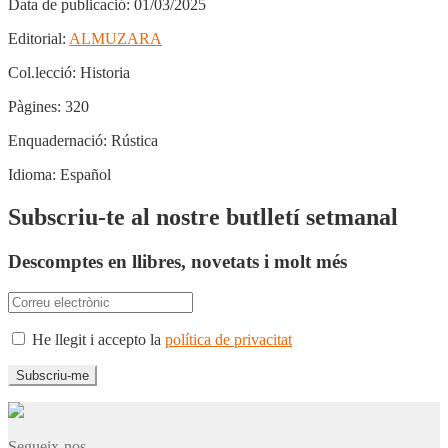
Data de publicació:
01/03/2025
Editorial:
ALMUZARA
Col.lecció:
Historia
Pàgines:
320
Enquadernació:
Rústica
Idioma:
Español
Subscriu-te al nostre butlletí setmanal
Descomptes en llibres, novetats i molt més
He llegit i accepto la
política de privacitat
Segueix-nos