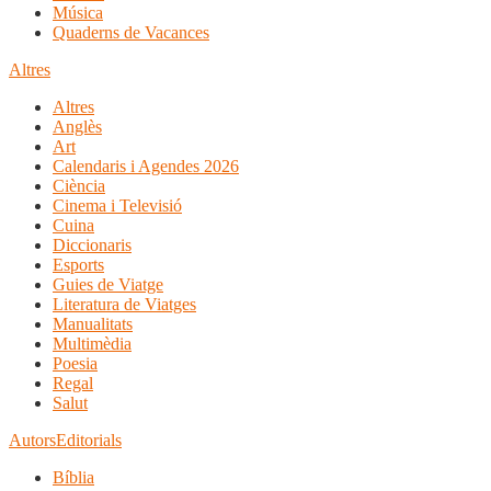
Música
Quaderns de Vacances
Altres
Altres
Anglès
Art
Calendaris i Agendes 2026
Ciència
Cinema i Televisió
Cuina
Diccionaris
Esports
Guies de Viatge
Literatura de Viatges
Manualitats
Multimèdia
Poesia
Regal
Salut
Autors
Editorials
Bíblia