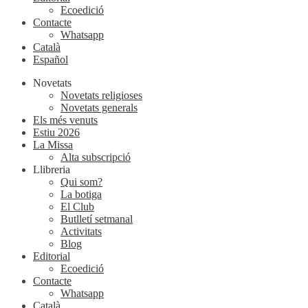
Ecoedició
Contacte
Whatsapp
Català
Español
Novetats
Novetats religioses
Novetats generals
Els més venuts
Estiu 2026
La Missa
Alta subscripció
Llibreria
Qui som?
La botiga
El Club
Butlletí setmanal
Activitats
Blog
Editorial
Ecoedició
Contacte
Whatsapp
Català