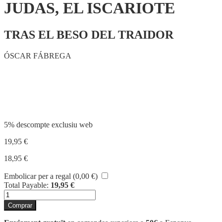
JUDAS, EL ISCARIOTE
TRAS EL BESO DEL TRAIDOR
ÓSCAR FÁBREGA
Compartir
5% descompte exclusiu web
19,95
€
18,95
€
Embolicar per a regal (
0,00
€
)
Total Payable:
19,95
€
quantitat
de
Comprar
JUDAS,
EL