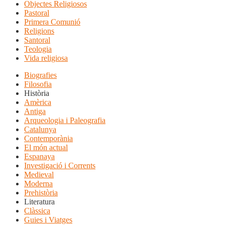
Objectes Religiosos
Pastoral
Primera Comunió
Religions
Santoral
Teologia
Vida religiosa
Biografies
Filosofia
Història
Amèrica
Antiga
Arqueologia i Paleografia
Catalunya
Contemporània
El món actual
Espanaya
Investigació i Corrents
Medieval
Moderna
Prehistòria
Literatura
Clàssica
Guies i Viatges