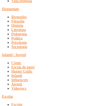
Vida religiosa
Humanitats
Biografies
Filosofia
Història
Literatura
Pedagogia
Política
Psicologia
Sociologia
Infantil / Juvenil
Còmic
Escola de pares
Humor Gràfic
Infantil
Influencers
Juvenil
Videojocs
Escolar
Escolar