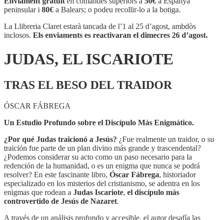
Enviament gratuït
en comandes superiors a
50€
a Espanya
ISCARIOTE
peninsular i
80€
a Balears; o podeu recollir-lo a la botiga.
La Llibreria Claret estarà tancada de l’1 al 25 d’agost, ambdòs
inclosos.
Els enviaments es reactivaran el dimecres 26 d’agost.
JUDAS, EL ISCARIOTE
TRAS EL BESO DEL TRAIDOR
ÓSCAR FÁBREGA
Un Estudio Profundo sobre el Discípulo Más Enigmático.
¿Por qué Judas traicionó a Jesús?
¿Fue realmente un traidor, o su
traición fue parte de un plan divino más grande y trascendental?
¿Podemos considerar su acto como un paso necesario para la
redención de la humanidad, o es un enigma que nunca se podrá
resolver? En este fascinante libro,
Óscar Fábrega
, historiador
especializado en los misterios del cristianismo, se adentra en los
enigmas que rodean a
Judas Iscariote
,
el discípulo más
controvertido de Jesús de Nazaret
.
A través de un análisis profundo y accesible, el autor desafía las