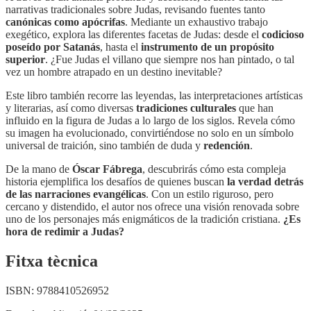
narrativas tradicionales sobre Judas, revisando fuentes tanto
canónicas como apócrifas
. Mediante un exhaustivo trabajo
exegético, explora las diferentes facetas de Judas: desde el
codicioso
poseído por Satanás
, hasta el
instrumento de un propósito
superior
. ¿Fue Judas el villano que siempre nos han pintado, o tal
vez un hombre atrapado en un destino inevitable?
Este libro también recorre las leyendas, las interpretaciones artísticas
y literarias, así como diversas
tradiciones culturales
que han
influido en la figura de Judas a lo largo de los siglos. Revela cómo
su imagen ha evolucionado, convirtiéndose no solo en un símbolo
universal de traición, sino también de duda y
redención
.
De la mano de
Óscar Fábrega
, descubrirás cómo esta compleja
historia ejemplifica los desafíos de quienes buscan
la verdad detrás
de las narraciones evangélicas
. Con un estilo riguroso, pero
cercano y distendido, el autor nos ofrece una visión renovada sobre
uno de los personajes más enigmáticos de la tradición cristiana.
¿Es
hora de redimir a Judas?
Fitxa tècnica
ISBN:
9788410526952