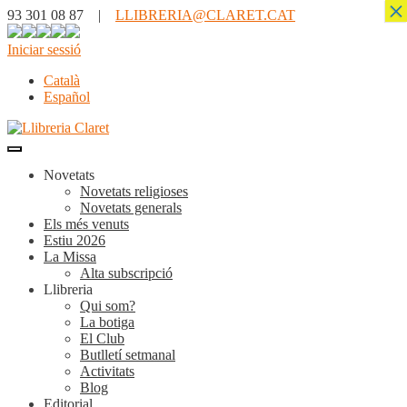
×
93 301 08 87 |
LLIBRERIA@CLARET.CAT
Iniciar sessió
Català
Español
Novetats
Novetats religioses
Novetats generals
Els més venuts
Estiu 2026
La Missa
Alta subscripció
Llibreria
Qui som?
La botiga
El Club
Butlletí setmanal
Activitats
Blog
Editorial