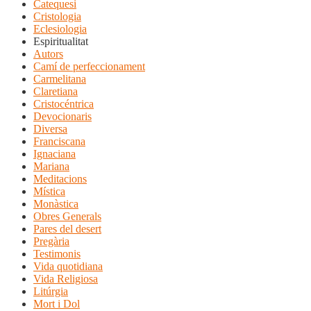
Catequesi
Cristologia
Eclesiologia
Espiritualitat
Autors
Camí de perfeccionament
Carmelitana
Claretiana
Cristocéntrica
Devocionaris
Diversa
Franciscana
Ignaciana
Mariana
Meditacions
Mística
Monàstica
Obres Generals
Pares del desert
Pregària
Testimonis
Vida quotidiana
Vida Religiosa
Litúrgia
Mort i Dol