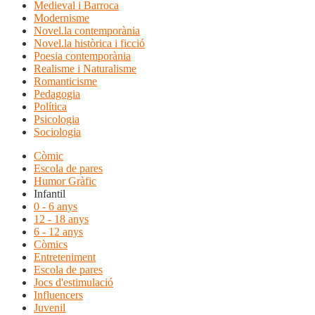
Medieval i Barroca
Modernisme
Novel.la contemporània
Novel.la històrica i ficció
Poesia contemporània
Realisme i Naturalisme
Romanticisme
Pedagogia
Política
Psicologia
Sociologia
Còmic
Escola de pares
Humor Gràfic
Infantil
0 - 6 anys
12 - 18 anys
6 - 12 anys
Còmics
Entreteniment
Escola de pares
Jocs d'estimulació
Influencers
Juvenil