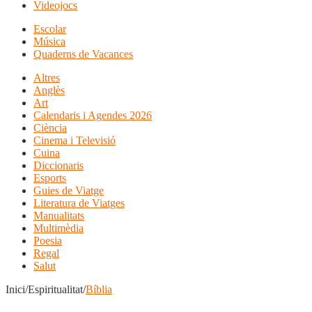
Videojocs
Escolar
Música
Quaderns de Vacances
Altres
Anglès
Art
Calendaris i Agendes 2026
Ciència
Cinema i Televisió
Cuina
Diccionaris
Esports
Guies de Viatge
Literatura de Viatges
Manualitats
Multimèdia
Poesia
Regal
Salut
Inici/Espiritualitat/
Bíblia