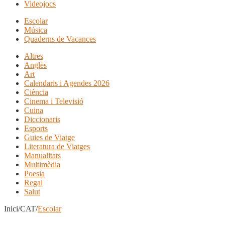
Videojocs
Escolar
Música
Quaderns de Vacances
Altres
Anglès
Art
Calendaris i Agendes 2026
Ciència
Cinema i Televisió
Cuina
Diccionaris
Esports
Guies de Viatge
Literatura de Viatges
Manualitats
Multimèdia
Poesia
Regal
Salut
Inici/CAT/
Escolar