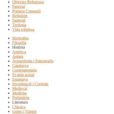
Objectes Religiosos
Pastoral
Primera Comunió
Religions
Santoral
Teologia
Vida religiosa
Biografies
Filosofia
Història
Amèrica
Antiga
Arqueologia i Paleografia
Catalunya
Contemporània
El món actual
Espanaya
Investigació i Corrents
Medieval
Moderna
Prehistòria
Literatura
Clàssica
Guies i Viatges