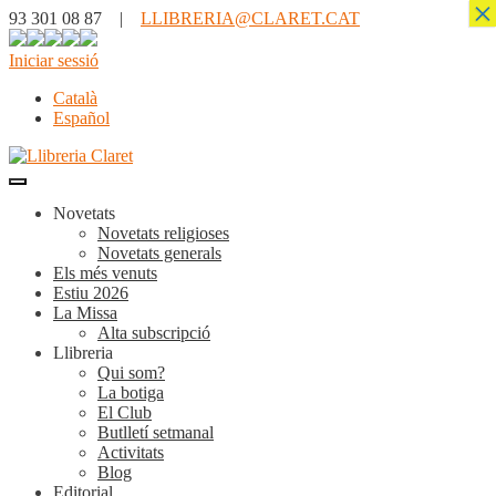
×
93 301 08 87 |
LLIBRERIA@CLARET.CAT
Iniciar sessió
Català
Español
Novetats
Novetats religioses
Novetats generals
Els més venuts
Estiu 2026
La Missa
Alta subscripció
Llibreria
Qui som?
La botiga
El Club
Butlletí setmanal
Activitats
Blog
Editorial