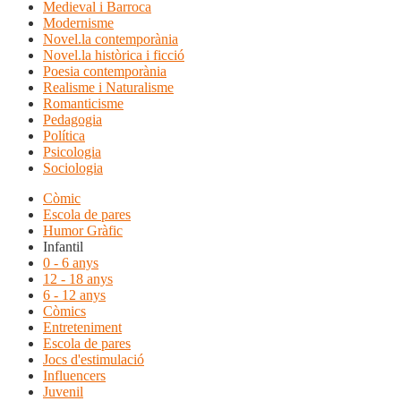
Medieval i Barroca
Modernisme
Novel.la contemporània
Novel.la històrica i ficció
Poesia contemporània
Realisme i Naturalisme
Romanticisme
Pedagogia
Política
Psicologia
Sociologia
Còmic
Escola de pares
Humor Gràfic
Infantil
0 - 6 anys
12 - 18 anys
6 - 12 anys
Còmics
Entreteniment
Escola de pares
Jocs d'estimulació
Influencers
Juvenil