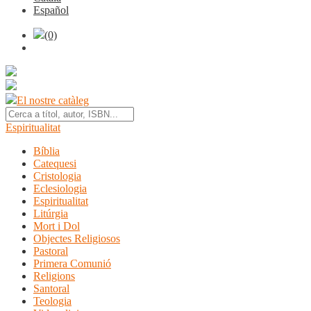
Español
(0)
El nostre catàleg
Espiritualitat
Bíblia
Catequesi
Cristologia
Eclesiologia
Espiritualitat
Litúrgia
Mort i Dol
Objectes Religiosos
Pastoral
Primera Comunió
Religions
Santoral
Teologia