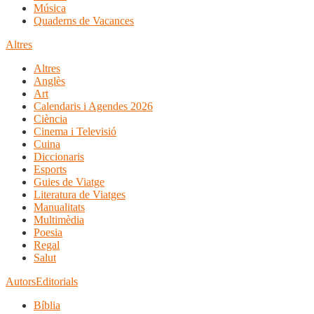
Música
Quaderns de Vacances
Altres
Altres
Anglès
Art
Calendaris i Agendes 2026
Ciència
Cinema i Televisió
Cuina
Diccionaris
Esports
Guies de Viatge
Literatura de Viatges
Manualitats
Multimèdia
Poesia
Regal
Salut
Autors
Editorials
Bíblia