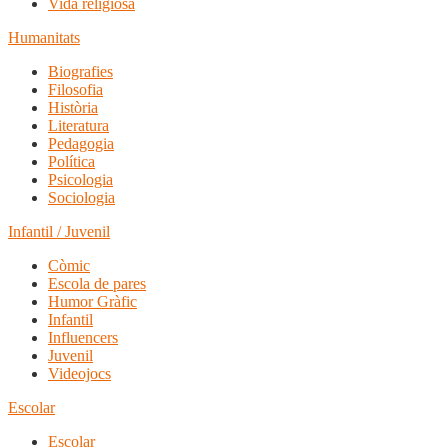
Vida religiosa
Humanitats
Biografies
Filosofia
Història
Literatura
Pedagogia
Política
Psicologia
Sociologia
Infantil / Juvenil
Còmic
Escola de pares
Humor Gràfic
Infantil
Influencers
Juvenil
Videojocs
Escolar
Escolar