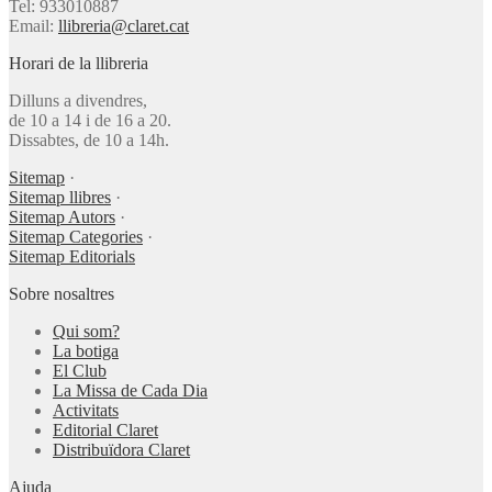
Tel: 933010887
Email:
llibreria@claret.cat
Horari de la llibreria
Dilluns a divendres,
de 10 a 14 i de 16 a 20.
Dissabtes, de 10 a 14h.
Sitemap
·
Sitemap llibres
·
Sitemap Autors
·
Sitemap Categories
·
Sitemap Editorials
Sobre nosaltres
Qui som?
La botiga
El Club
La Missa de Cada Dia
Activitats
Editorial Claret
Distribuïdora Claret
Ajuda