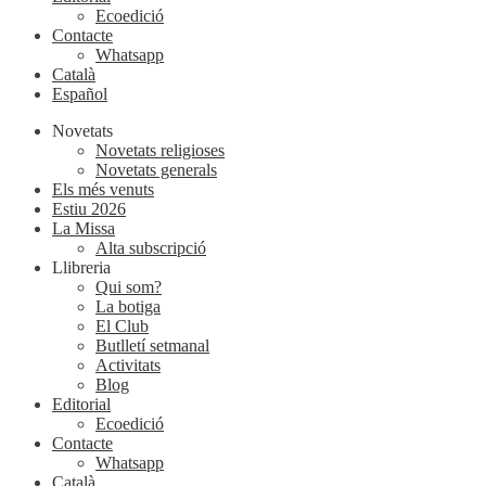
Ecoedició
Contacte
Whatsapp
Català
Español
Novetats
Novetats religioses
Novetats generals
Els més venuts
Estiu 2026
La Missa
Alta subscripció
Llibreria
Qui som?
La botiga
El Club
Butlletí setmanal
Activitats
Blog
Editorial
Ecoedició
Contacte
Whatsapp
Català