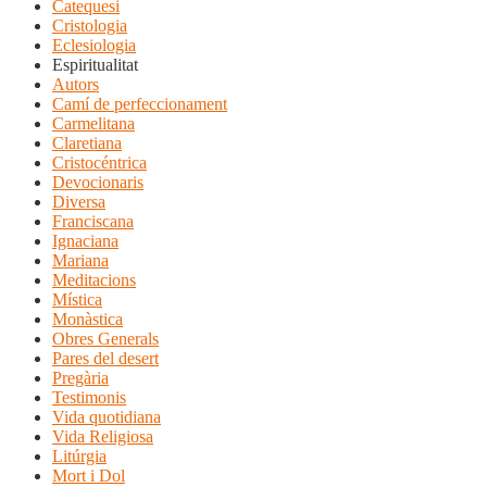
Catequesi
Cristologia
Eclesiologia
Espiritualitat
Autors
Camí de perfeccionament
Carmelitana
Claretiana
Cristocéntrica
Devocionaris
Diversa
Franciscana
Ignaciana
Mariana
Meditacions
Mística
Monàstica
Obres Generals
Pares del desert
Pregària
Testimonis
Vida quotidiana
Vida Religiosa
Litúrgia
Mort i Dol