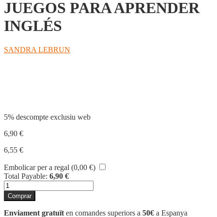
JUEGOS PARA APRENDER
INGLÉS
SANDRA LEBRUN
Compartir
5% descompte exclusiu web
6,90
€
6,55
€
Embolicar per a regal (
0,00
€
)
Total Payable:
6,90
€
quantitat
de
Comprar
JUEGOS
PARA
Enviament gratuït
en comandes superiors a
50€
a Espanya