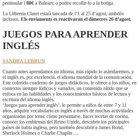
APRENDER
peninsular i
80€
a Balears; o podeu recollir-lo a la botiga.
INGLÉS
La Llibreria Claret estarà tancada de l’1 al 25 d’agost, ambdòs
inclosos.
Els enviaments es reactivaran el dimecres 26 d’agost.
JUEGOS PARA APRENDER
INGLÉS
SANDRA LEBRUN
Cuanto antes aprendamos un idioma, más rápido lo asimilaremos, y
el inglés es, por excelencia, el idioma mundial de la comunicación.
Este colorido cuaderno de juegos didácticos, le ofrece a los niños, en
contextos siempre lúdicos y variados, un contenido nítido que se
enfoca en las habilidades y los conocimientos básicos de lectura y
escritura del idioma inglés.
‘Juegos para aprender inglés’, le permite a niños de entre 7 y 11
años, adquirir vocabulario en inglés a través de muchas actividades
organizadas por tema: cómo presentarse, hacer recetas de cocina,
conocer los emblemas del Reino Unido, descubrir los principales
países de habla inglesa, pero también descubrir a James Bond,
Sherlock Holmes o Charlie Chaplin …