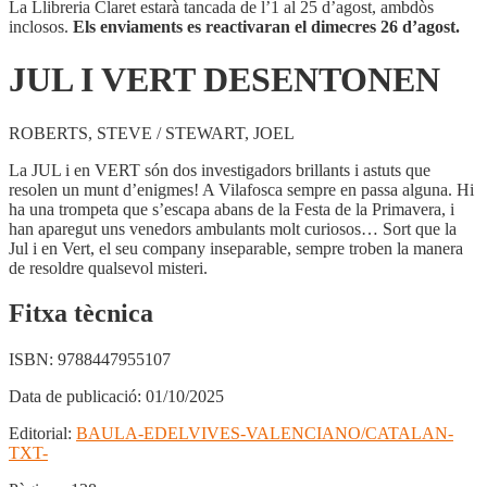
La Llibreria Claret estarà tancada de l’1 al 25 d’agost, ambdòs
inclosos.
Els enviaments es reactivaran el dimecres 26 d’agost.
JUL I VERT DESENTONEN
ROBERTS, STEVE / STEWART, JOEL
La JUL i en VERT són dos investigadors brillants i astuts que
resolen un munt d’enigmes! A Vilafosca sempre en passa alguna. Hi
ha una trompeta que s’escapa abans de la Festa de la Primavera, i
han aparegut uns venedors ambulants molt curiosos… Sort que la
Jul i en Vert, el seu company inseparable, sempre troben la manera
de resoldre qualsevol misteri.
Fitxa tècnica
ISBN:
9788447955107
Data de publicació:
01/10/2025
Editorial:
BAULA-EDELVIVES-VALENCIANO/CATALAN-
TXT-