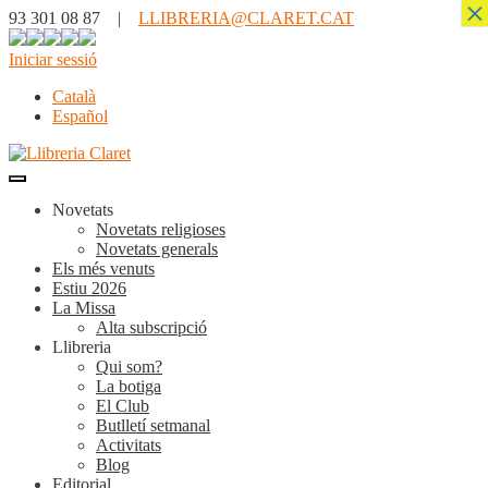
×
93 301 08 87 |
LLIBRERIA@CLARET.CAT
Iniciar sessió
Català
Español
Novetats
Novetats religioses
Novetats generals
Els més venuts
Estiu 2026
La Missa
Alta subscripció
Llibreria
Qui som?
La botiga
El Club
Butlletí setmanal
Activitats
Blog
Editorial