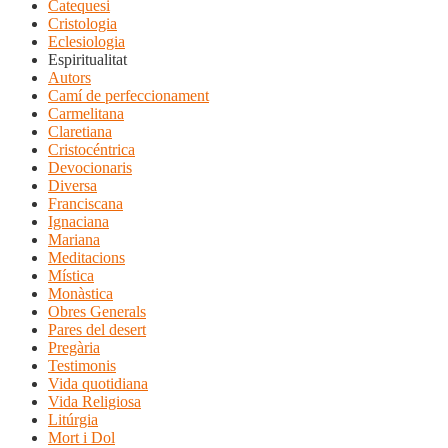
Catequesi
Cristologia
Eclesiologia
Espiritualitat
Autors
Camí de perfeccionament
Carmelitana
Claretiana
Cristocéntrica
Devocionaris
Diversa
Franciscana
Ignaciana
Mariana
Meditacions
Mística
Monàstica
Obres Generals
Pares del desert
Pregària
Testimonis
Vida quotidiana
Vida Religiosa
Litúrgia
Mort i Dol