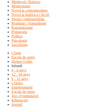
Medieval i Barroca
Modernisme
Novel.la contemporània
Novel.la històrica i ficció
Poesia contemporània
Realisme i Naturalisme
Romanticisme
Pedagogia
Política
Psicologia
Sociologia
Còmic
Escola de pares
Humor Gràfic
Infantil
0 - 6 anys
12 - 18 anys
6 - 12 anys
Còmics
Entreteniment
Escola de pares
Jocs d'estimulació
Influencers
Juvenil