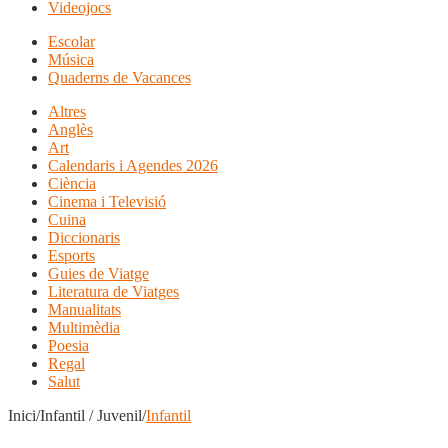
Videojocs
Escolar
Música
Quaderns de Vacances
Altres
Anglès
Art
Calendaris i Agendes 2026
Ciència
Cinema i Televisió
Cuina
Diccionaris
Esports
Guies de Viatge
Literatura de Viatges
Manualitats
Multimèdia
Poesia
Regal
Salut
Inici/Infantil / Juvenil/
Infantil