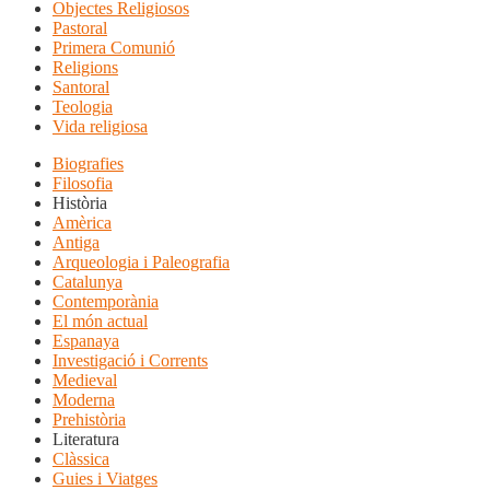
Objectes Religiosos
Pastoral
Primera Comunió
Religions
Santoral
Teologia
Vida religiosa
Biografies
Filosofia
Història
Amèrica
Antiga
Arqueologia i Paleografia
Catalunya
Contemporània
El món actual
Espanaya
Investigació i Corrents
Medieval
Moderna
Prehistòria
Literatura
Clàssica
Guies i Viatges