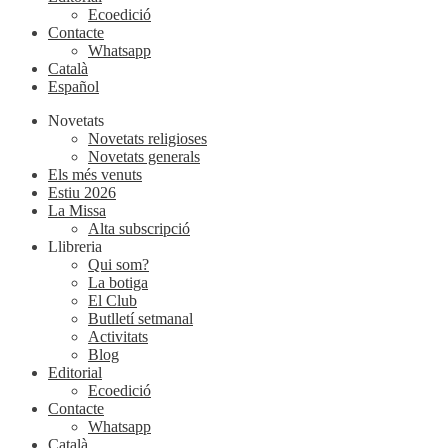
Ecoedició
Contacte
Whatsapp
Català
Español
Novetats
Novetats religioses
Novetats generals
Els més venuts
Estiu 2026
La Missa
Alta subscripció
Llibreria
Qui som?
La botiga
El Club
Butlletí setmanal
Activitats
Blog
Editorial
Ecoedició
Contacte
Whatsapp
Català