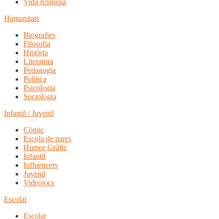
Vida religiosa
Humanitats
Biografies
Filosofia
Història
Literatura
Pedagogia
Política
Psicologia
Sociologia
Infantil / Juvenil
Còmic
Escola de pares
Humor Gràfic
Infantil
Influencers
Juvenil
Videojocs
Escolar
Escolar