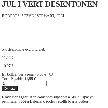
JUL I VERT DESENTONEN
ROBERTS, STEVE / STEWART, JOEL
Compartir
5% descompte exclusiu web
11,55
€
10,97
€
Embolicar per a regal (
0,00
€
)
Total Payable:
11,55
€
quantitat
de
Comprar
JUL
I
Enviament gratuït
en comandes superiors a
50€
a Espanya
VERT
peninsular i
80€
a Balears; o podeu recollir-lo a la botiga.
DESENTONEN