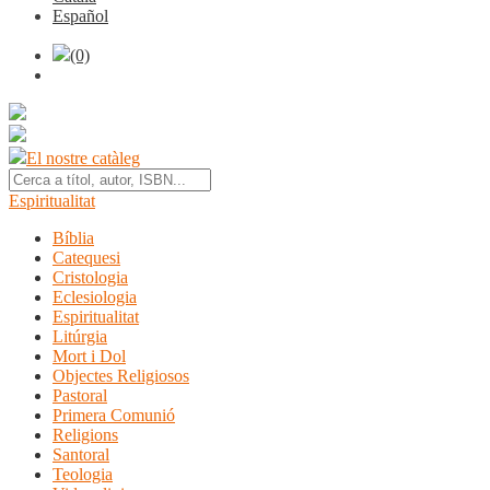
Español
(0)
El nostre catàleg
Espiritualitat
Bíblia
Catequesi
Cristologia
Eclesiologia
Espiritualitat
Litúrgia
Mort i Dol
Objectes Religiosos
Pastoral
Primera Comunió
Religions
Santoral
Teologia