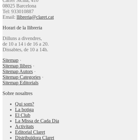
Carrer Sicília, 410
08025 Barcelona
Tel: 933010887
Email:
llibreria@claret.cat
Horari de la llibreria
Dilluns a divendres,
de 10 a 14 i de 16 a 20.
Dissabtes, de 10 a 14h.
Sitemap
·
Sitemap llibres
·
Sitemap Autors
·
Sitemap Categories
·
Sitemap Editorials
Sobre nosaltres
Qui som?
La botiga
El Club
La Missa de Cada Dia
Activitats
Editorial Claret
Distribuïdora Claret