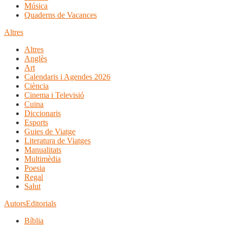
Música
Quaderns de Vacances
Altres
Altres
Anglès
Art
Calendaris i Agendes 2026
Ciència
Cinema i Televisió
Cuina
Diccionaris
Esports
Guies de Viatge
Literatura de Viatges
Manualitats
Multimèdia
Poesia
Regal
Salut
Autors
Editorials
Bíblia