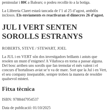
VERT
peninsular i
80€
a Balears; o podeu recollir-lo a la botiga.
SENTEN
SOROLLS
La Llibreria Claret estarà tancada de l’1 al 25 d’agost, ambdòs
ESTRANYS
inclosos.
Els enviaments es reactivaran el dimecres 26 d’agost.
JUL I VERT SENTEN
SOROLLS ESTRANYS
ROBERTS, STEVE / STEWART, JOEL
La JUL i en VERT són dos investigadors brillants i astuts que
resolen un munt d’enigmes! A Vilafosca en torna a passar alguna.
Del bosc arriben uns sorolls que fan tremolar el més valent i el
concurs d’hortalisses aviat se’n va de mare. Sort que la Jul i en Vert,
el seu company inseparable, sempre troben la manera de resoldre
qualsevol misteri.
Fitxa tècnica
ISBN:
9788447954537
Data de publicació:
01/10/2025