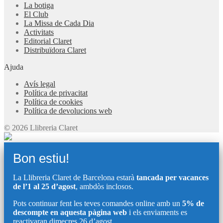
La botiga
El Club
La Missa de Cada Dia
Activitats
Editorial Claret
Distribuïdora Claret
Ajuda
Avís legal
Política de privacitat
Política de cookies
Política de devolucions web
© 2026 Llibreria Claret
Bon estiu!
La Llibreria Claret de Barcelona estarà
tancada per vacances
de l’1 al 25 d’agost
, ambdòs inclosos.
Pots continuar fent les teves comandes online amb un
5% de
descompte en aquesta pàgina web
i els enviaments es
reactivaran dimecres 26 d’agost.