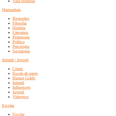
Vida religiosa
Humanitats
Biografies
Filosofia
Història
Literatura
Pedagogia
Política
Psicologia
Sociologia
Infantil / Juvenil
Còmic
Escola de pares
Humor Gràfic
Infantil
Influencers
Juvenil
Videojocs
Escolar
Escolar