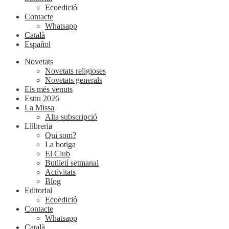
Ecoedició
Contacte
Whatsapp
Català
Español
Novetats
Novetats religioses
Novetats generals
Els més venuts
Estiu 2026
La Missa
Alta subscripció
Llibreria
Qui som?
La botiga
El Club
Butlletí setmanal
Activitats
Blog
Editorial
Ecoedició
Contacte
Whatsapp
Català