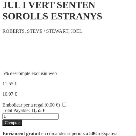
JUL I VERT SENTEN
SOROLLS ESTRANYS
ROBERTS, STEVE / STEWART, JOEL
Compartir
5% descompte exclusiu web
11,55
€
10,97
€
Embolicar per a regal (
0,00
€
)
Total Payable:
11,55
€
quantitat
de
Comprar
JUL
I
Enviament gratuït
en comandes superiors a
50€
a Espanya