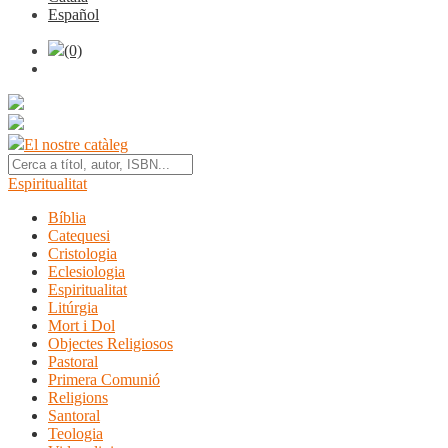
Español
(0)
El nostre catàleg
Espiritualitat
Bíblia
Catequesi
Cristologia
Eclesiologia
Espiritualitat
Litúrgia
Mort i Dol
Objectes Religiosos
Pastoral
Primera Comunió
Religions
Santoral
Teologia