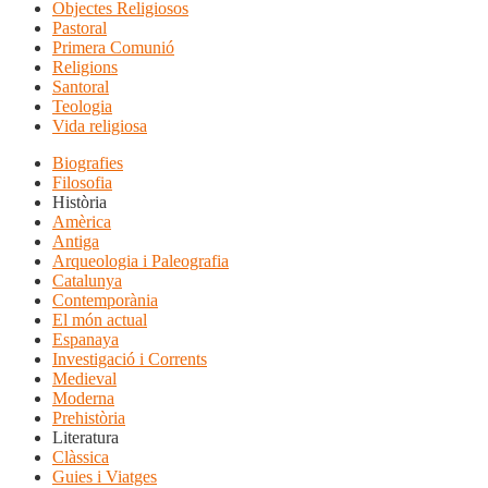
Objectes Religiosos
Pastoral
Primera Comunió
Religions
Santoral
Teologia
Vida religiosa
Biografies
Filosofia
Història
Amèrica
Antiga
Arqueologia i Paleografia
Catalunya
Contemporània
El món actual
Espanaya
Investigació i Corrents
Medieval
Moderna
Prehistòria
Literatura
Clàssica
Guies i Viatges