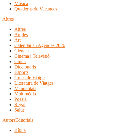
Música
Quaderns de Vacances
Altres
Altres
Anglès
Art
Calendaris i Agendes 2026
Ciència
Cinema i Televisió
Cuina
Diccionaris
Esports
Guies de Viatge
Literatura de Viatges
Manualitats
Multimèdia
Poesia
Regal
Salut
Autors
Editorials
Bíblia