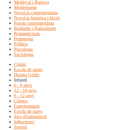
Medieval i Barroca
Modernisme
Novel.la contemporània
Novel.la històrica i ficció
Poesia contemporània
Realisme i Naturalisme
Romanticisme
Pedagogia
Política
Psicologia
Sociologia
Còmic
Escola de pares
Humor Gràfic
Infantil
0 - 6 anys
12 - 18 anys
6 - 12 anys
Còmics
Entreteniment
Escola de pares
Jocs d'estimulació
Influencers
Juvenil