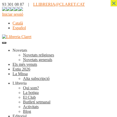
×
93 301 08 87 |
LLIBRERIA@CLARET.CAT
Iniciar sessió
Català
Español
Novetats
Novetats religioses
Novetats generals
Els més venuts
Estiu 2026
La Missa
Alta subscripció
Llibreria
Qui som?
La botiga
El Club
Butlletí setmanal
Activitats
Blog
Editorial