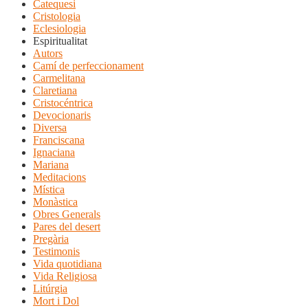
Catequesi
Cristologia
Eclesiologia
Espiritualitat
Autors
Camí de perfeccionament
Carmelitana
Claretiana
Cristocéntrica
Devocionaris
Diversa
Franciscana
Ignaciana
Mariana
Meditacions
Mística
Monàstica
Obres Generals
Pares del desert
Pregària
Testimonis
Vida quotidiana
Vida Religiosa
Litúrgia
Mort i Dol