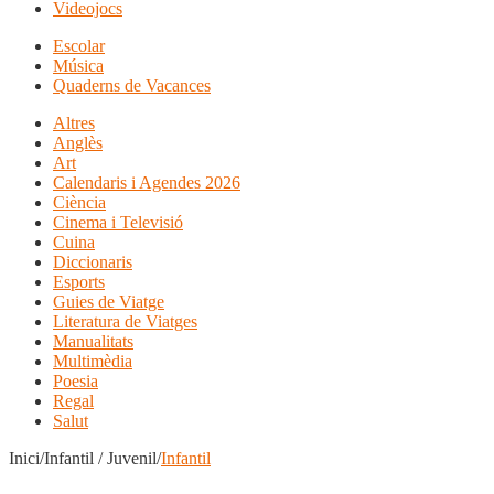
Videojocs
Escolar
Música
Quaderns de Vacances
Altres
Anglès
Art
Calendaris i Agendes 2026
Ciència
Cinema i Televisió
Cuina
Diccionaris
Esports
Guies de Viatge
Literatura de Viatges
Manualitats
Multimèdia
Poesia
Regal
Salut
Inici/Infantil / Juvenil/
Infantil