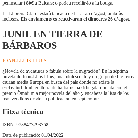
TIERRA
peninsular i
80€
a Balears; o podeu recollir-lo a la botiga.
DE
BÁRBAROS
La Llibreria Claret estarà tancada de l’1 al 25 d’agost, ambdòs
inclosos.
Els enviaments es reactivaran el dimecres 26 d’agost.
JUNIL EN TIERRA DE
BÁRBAROS
JOAN-LLUIS LLUIS
¿Novela de aventuras o fábula sobre la migración? En la séptima
novela de Joan-Lluís Lluís, una adolescente y un grupo de fugitivos
cruzan media Europa en busca del país donde no existe la
esclavitud. Junil en tierra de bárbaros ha sido galardonada con el
premio Òmnium a mejor novela del año y encabeza la lista de los
más vendidos desde su publicación en septiembre.
Fitxa tècnica
ISBN:
9788473293358
Data de publicació:
01/04/2022