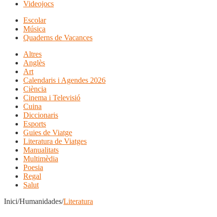
Videojocs
Escolar
Música
Quaderns de Vacances
Altres
Anglès
Art
Calendaris i Agendes 2026
Ciència
Cinema i Televisió
Cuina
Diccionaris
Esports
Guies de Viatge
Literatura de Viatges
Manualitats
Multimèdia
Poesia
Regal
Salut
Inici/Humanidades/
Literatura