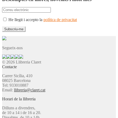
He llegit i accepto la
política de privacitat
Segueix-nos
© 2026 Llibreria Claret
Contacte
Carrer Sicília, 410
08025 Barcelona
Tel: 933010887
Email:
llibreria@claret.cat
Horari de la llibreria
Dilluns a divendres,
de 10 a 14 i de 16 a 20.
Dissabtes, de 10 a 14h.