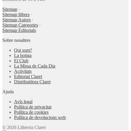
Sitemap
·
Sitemap llibres
·
Sitemap Autors
·
Sitemap Categories
·
Sitemap Editorials
Sobre nosaltres
Qui som?
La botiga
El Club
La Missa de Cada Dia
Activitats
Editorial Claret
Distribuïdora Claret
Ajuda
Avís legal
Política de privacitat
Política de cookies
Política de devolucions web
© 2026 Llibreria Claret