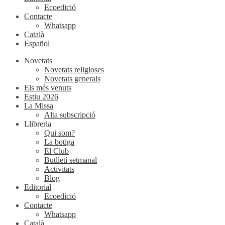
Ecoedició
Contacte
Whatsapp
Català
Español
Novetats
Novetats religioses
Novetats generals
Els més venuts
Estiu 2026
La Missa
Alta subscripció
Llibreria
Qui som?
La botiga
El Club
Butlletí setmanal
Activitats
Blog
Editorial
Ecoedició
Contacte
Whatsapp
Català