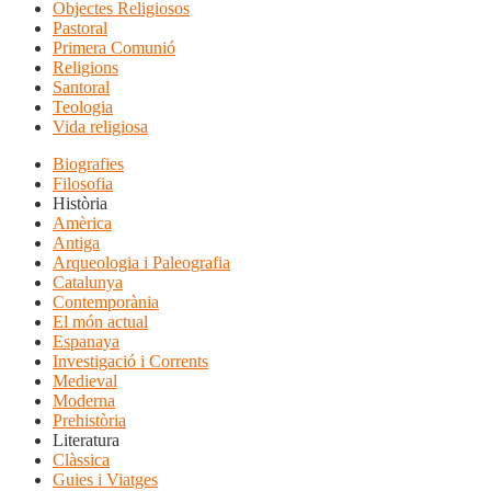
Objectes Religiosos
Pastoral
Primera Comunió
Religions
Santoral
Teologia
Vida religiosa
Biografies
Filosofia
Història
Amèrica
Antiga
Arqueologia i Paleografia
Catalunya
Contemporània
El món actual
Espanaya
Investigació i Corrents
Medieval
Moderna
Prehistòria
Literatura
Clàssica
Guies i Viatges