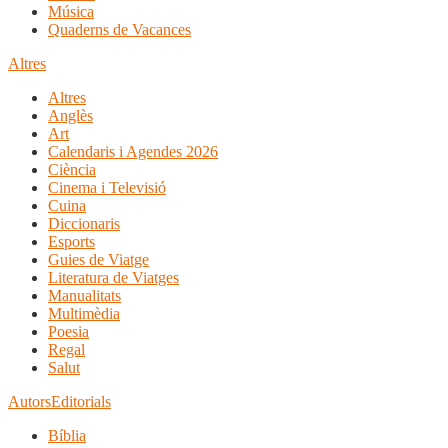
Música
Quaderns de Vacances
Altres
Altres
Anglès
Art
Calendaris i Agendes 2026
Ciència
Cinema i Televisió
Cuina
Diccionaris
Esports
Guies de Viatge
Literatura de Viatges
Manualitats
Multimèdia
Poesia
Regal
Salut
Autors
Editorials
Bíblia