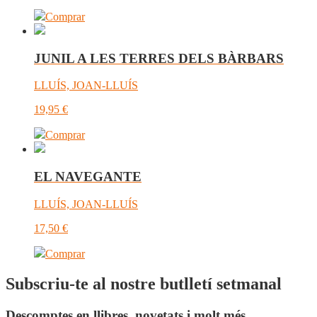
Comprar
JUNIL A LES TERRES DELS BÀRBARS
LLUÍS, JOAN-LLUÍS
19,95
€
Comprar
EL NAVEGANTE
LLUÍS, JOAN-LLUÍS
17,50
€
Comprar
Subscriu-te al nostre butlletí setmanal
Descomptes en llibres, novetats i molt més