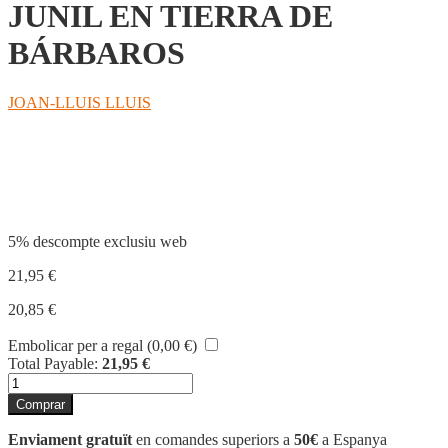
JUNIL EN TIERRA DE
BÁRBAROS
JOAN-LLUIS LLUIS
Compartir
5% descompte exclusiu web
21,95
€
20,85
€
Embolicar per a regal (
0,00
€
)
Total Payable:
21,95
€
quantitat
de
Comprar
JUNIL
EN
Enviament gratuït
en comandes superiors a
50€
a Espanya