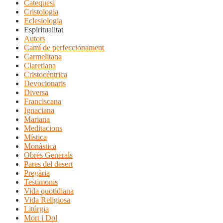
Catequesi
Cristologia
Eclesiologia
Espiritualitat
Autors
Camí de perfeccionament
Carmelitana
Claretiana
Cristocéntrica
Devocionaris
Diversa
Franciscana
Ignaciana
Mariana
Meditacions
Mística
Monàstica
Obres Generals
Pares del desert
Pregària
Testimonis
Vida quotidiana
Vida Religiosa
Litúrgia
Mort i Dol