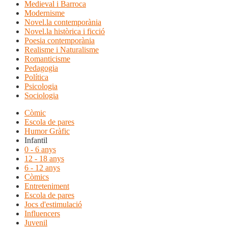
Medieval i Barroca
Modernisme
Novel.la contemporània
Novel.la històrica i ficció
Poesia contemporània
Realisme i Naturalisme
Romanticisme
Pedagogia
Política
Psicologia
Sociologia
Còmic
Escola de pares
Humor Gràfic
Infantil
0 - 6 anys
12 - 18 anys
6 - 12 anys
Còmics
Entreteniment
Escola de pares
Jocs d'estimulació
Influencers
Juvenil