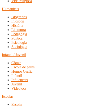
Vida religiosa
Humanitats
Biografies
Filosofia
Història
Literatura
Pedagogia
Política
Psicologia
Sociologia
Infantil / Juvenil
Còmic
Escola de pares
Humor Gràfic
Infantil
Influencers
Juvenil
Videojocs
Escolar
Escolar