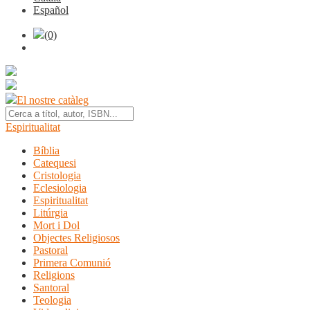
Español
(0)
El nostre catàleg
Espiritualitat
Bíblia
Catequesi
Cristologia
Eclesiologia
Espiritualitat
Litúrgia
Mort i Dol
Objectes Religiosos
Pastoral
Primera Comunió
Religions
Santoral
Teologia