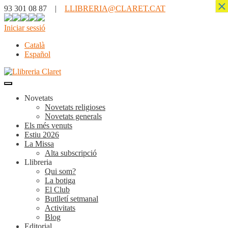
×
93 301 08 87 |
LLIBRERIA@CLARET.CAT
Iniciar sessió
Català
Español
Novetats
Novetats religioses
Novetats generals
Els més venuts
Estiu 2026
La Missa
Alta subscripció
Llibreria
Qui som?
La botiga
El Club
Butlletí setmanal
Activitats
Blog
Editorial