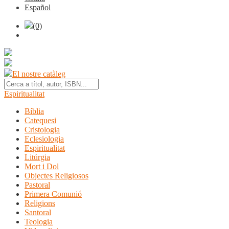
Español
(0)
El nostre catàleg
Espiritualitat
Bíblia
Catequesi
Cristologia
Eclesiologia
Espiritualitat
Litúrgia
Mort i Dol
Objectes Religiosos
Pastoral
Primera Comunió
Religions
Santoral
Teologia