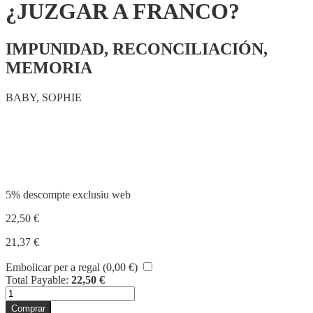
¿JUZGAR A FRANCO?
IMPUNIDAD, RECONCILIACIÓN,
MEMORIA
BABY, SOPHIE
Compartir
5% descompte exclusiu web
22,50
€
21,37
€
Embolicar per a regal (
0,00
€
)
Total Payable:
22,50
€
quantitat
de
Comprar