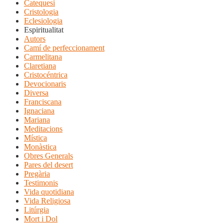
Catequesi
Cristologia
Eclesiologia
Espiritualitat
Autors
Camí de perfeccionament
Carmelitana
Claretiana
Cristocéntrica
Devocionaris
Diversa
Franciscana
Ignaciana
Mariana
Meditacions
Mística
Monàstica
Obres Generals
Pares del desert
Pregària
Testimonis
Vida quotidiana
Vida Religiosa
Litúrgia
Mort i Dol