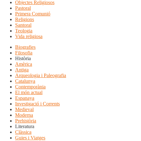
Objectes Religiosos
Pastoral
Primera Comunió
Religions
Santoral
Teologia
Vida religiosa
Biografies
Filosofia
Història
Amèrica
Antiga
Arqueologia i Paleografia
Catalunya
Contemporània
El món actual
Espanaya
Investigació i Corrents
Medieval
Moderna
Prehistòria
Literatura
Clàssica
Guies i Viatges