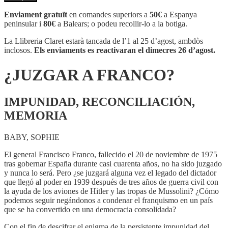
¿JUZGAR
A
Enviament gratuït
en comandes superiors a
50€
a Espanya
FRANCO?
peninsular i
80€
a Balears; o podeu recollir-lo a la botiga.
La Llibreria Claret estarà tancada de l’1 al 25 d’agost, ambdòs
inclosos.
Els enviaments es reactivaran el dimecres 26 d’agost.
¿JUZGAR A FRANCO?
IMPUNIDAD, RECONCILIACIÓN,
MEMORIA
BABY, SOPHIE
El general Francisco Franco, fallecido el 20 de noviembre de 1975
tras gobernar España durante casi cuarenta años, no ha sido juzgado
y nunca lo será. Pero ¿se juzgará alguna vez el legado del dictador
que llegó al poder en 1939 después de tres años de guerra civil con
la ayuda de los aviones de Hitler y las tropas de Mussolini? ¿Cómo
podemos seguir negándonos a condenar el franquismo en un país
que se ha convertido en una democracia consolidada?
Con el fin de descifrar el enigma de la persistente impunidad del