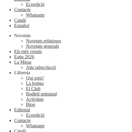
Ecoedició
Contacte
Whatsapp
Català
Español
Novetats
Novetats religioses
Novetats generals
Els més venuts
Estiu 2026
La Missa
Alta subscripció
Llibreria
Qui som?
La botiga
El Club
Butlletí setmanal
Activitats
Blog
Editorial
Ecoedició
Contacte
Whatsapp
Català