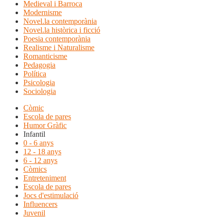
Medieval i Barroca
Modernisme
Novel.la contemporània
Novel.la històrica i ficció
Poesia contemporània
Realisme i Naturalisme
Romanticisme
Pedagogia
Política
Psicologia
Sociologia
Còmic
Escola de pares
Humor Gràfic
Infantil
0 - 6 anys
12 - 18 anys
6 - 12 anys
Còmics
Entreteniment
Escola de pares
Jocs d'estimulació
Influencers
Juvenil