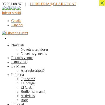
×
93 301 08 87 |
LLIBRERIA@CLARET.CAT
Iniciar sessió
Català
Español
Novetats
Novetats religioses
Novetats generals
Els més venuts
Estiu 2026
La Missa
Alta subscripció
Llibreria
Qui som?
La botiga
El Club
Butlletí setmanal
Activitats
Blog
Editorial