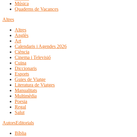
Música
Quaderns de Vacances
Altres
Altres
Anglès
Art
Calendaris i Agendes 2026
Ciència
Cinema i Televisió
Cuina
Diccionaris
Esports
Guies de Viatge
Literatura de Viatges
Manualitats
Multimèdia
Poesia
Regal
Salut
Autors
Editorials
Bíblia