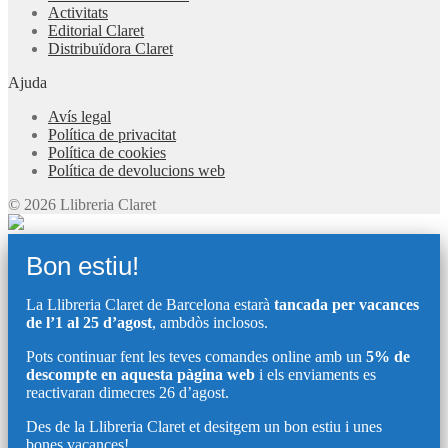
Activitats
Editorial Claret
Distribuïdora Claret
Ajuda
Avís legal
Política de privacitat
Política de cookies
Política de devolucions web
© 2026 Llibreria Claret
Bon estiu!
La Llibreria Claret de Barcelona estarà
tancada per vacances
de l’1 al 25 d’agost
, ambdòs inclosos.
Pots continuar fent les teves comandes online amb un
5% de
descompte en aquesta pàgina web
i els enviaments es
reactivaran dimecres 26 d’agost.
Des de la Llibreria Claret et desitgem un bon estiu i unes
bones vacances!