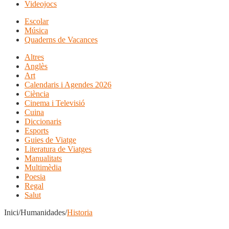
Videojocs
Escolar
Música
Quaderns de Vacances
Altres
Anglès
Art
Calendaris i Agendes 2026
Ciència
Cinema i Televisió
Cuina
Diccionaris
Esports
Guies de Viatge
Literatura de Viatges
Manualitats
Multimèdia
Poesia
Regal
Salut
Inici/Humanidades/
Historia