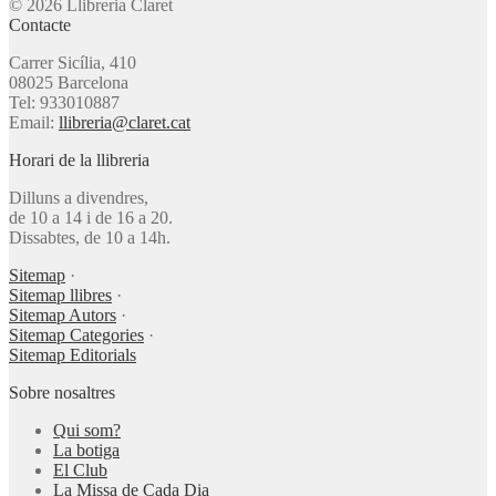
© 2026 Llibreria Claret
Contacte
Carrer Sicília, 410
08025 Barcelona
Tel: 933010887
Email:
llibreria@claret.cat
Horari de la llibreria
Dilluns a divendres,
de 10 a 14 i de 16 a 20.
Dissabtes, de 10 a 14h.
Sitemap
·
Sitemap llibres
·
Sitemap Autors
·
Sitemap Categories
·
Sitemap Editorials
Sobre nosaltres
Qui som?
La botiga
El Club
La Missa de Cada Dia