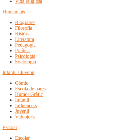
Vida religiosa
Humanitats
Biografies
Filosofia
Història
Literatura
Pedagogia
Política
Psicologia
Sociologia
Infantil / Juvenil
Còmic
Escola de pares
Humor Gràfic
Infantil
Influencers
Juvenil
Videojocs
Escolar
Escolar