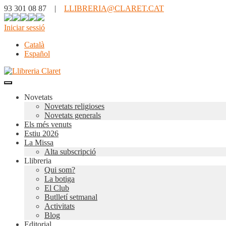
93 301 08 87 |
LLIBRERIA@CLARET.CAT
Iniciar sessió
Català
Español
Novetats
Novetats religioses
Novetats generals
Els més venuts
Estiu 2026
La Missa
Alta subscripció
Llibreria
Qui som?
La botiga
El Club
Butlletí setmanal
Activitats
Blog
Editorial