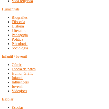
Vida religiosa
Humanitats
Biografies
Filosofia
Història
Literatura
Pedagogia
Política
Psicologia
Sociologia
Infantil / Juvenil
Còmic
Escola de pares
Humor Gràfic
Infantil
Influencers
Juvenil
Videojocs
Escolar
Escolar