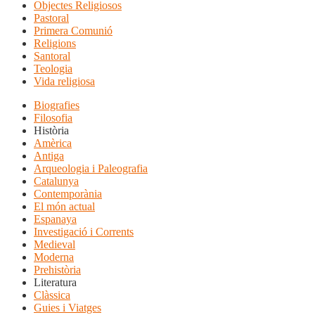
Objectes Religiosos
Pastoral
Primera Comunió
Religions
Santoral
Teologia
Vida religiosa
Biografies
Filosofia
Història
Amèrica
Antiga
Arqueologia i Paleografia
Catalunya
Contemporània
El món actual
Espanaya
Investigació i Corrents
Medieval
Moderna
Prehistòria
Literatura
Clàssica
Guies i Viatges