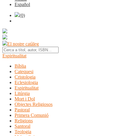
Español
(0)
El nostre catàleg
Espiritualitat
Bíblia
Catequesi
Cristologia
Eclesiologia
Espiritualitat
Litúrgia
Mort i Dol
Objectes Religiosos
Pastoral
Primera Comunió
Religions
Santoral
Teologia