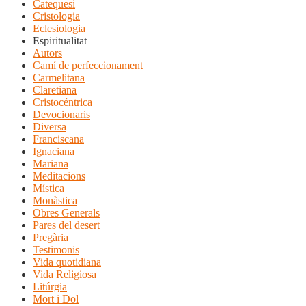
Catequesi
Cristologia
Eclesiologia
Espiritualitat
Autors
Camí de perfeccionament
Carmelitana
Claretiana
Cristocéntrica
Devocionaris
Diversa
Franciscana
Ignaciana
Mariana
Meditacions
Mística
Monàstica
Obres Generals
Pares del desert
Pregària
Testimonis
Vida quotidiana
Vida Religiosa
Litúrgia
Mort i Dol