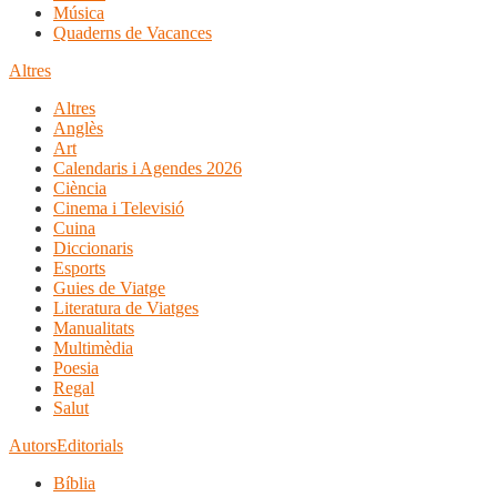
Música
Quaderns de Vacances
Altres
Altres
Anglès
Art
Calendaris i Agendes 2026
Ciència
Cinema i Televisió
Cuina
Diccionaris
Esports
Guies de Viatge
Literatura de Viatges
Manualitats
Multimèdia
Poesia
Regal
Salut
Autors
Editorials
Bíblia