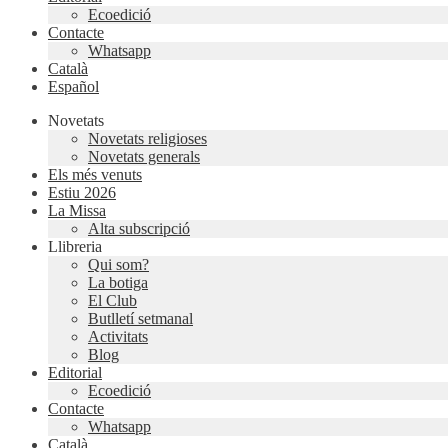
Ecoedició
Contacte
Whatsapp
Català
Español
Novetats
Novetats religioses
Novetats generals
Els més venuts
Estiu 2026
La Missa
Alta subscripció
Llibreria
Qui som?
La botiga
El Club
Butlletí setmanal
Activitats
Blog
Editorial
Ecoedició
Contacte
Whatsapp
Català