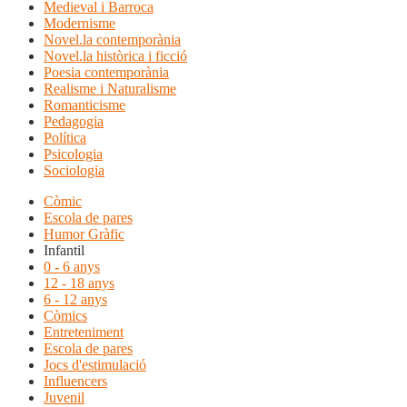
Medieval i Barroca
Modernisme
Novel.la contemporània
Novel.la històrica i ficció
Poesia contemporània
Realisme i Naturalisme
Romanticisme
Pedagogia
Política
Psicologia
Sociologia
Còmic
Escola de pares
Humor Gràfic
Infantil
0 - 6 anys
12 - 18 anys
6 - 12 anys
Còmics
Entreteniment
Escola de pares
Jocs d'estimulació
Influencers
Juvenil